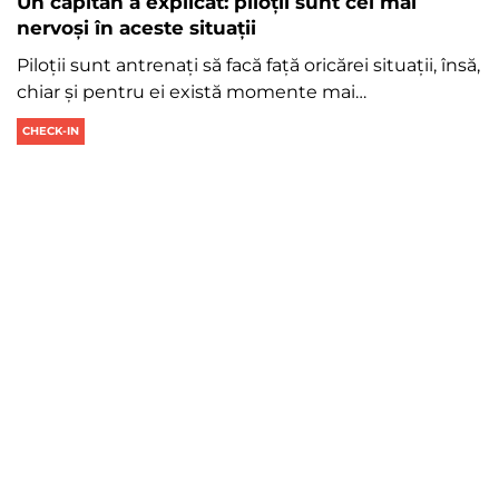
Un căpitan a explicat: piloții sunt cel mai
nervoși în aceste situații
Piloții sunt antrenați să facă față oricărei situații, însă,
chiar și pentru ei există momente mai…
CHECK-IN