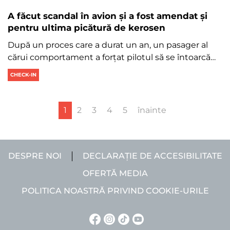
A făcut scandal în avion și a fost amendat și
pentru ultima picătură de kerosen
După un proces care a durat un an, un pasager al
cărui comportament a forțat pilotul să se întoarcă…
CHECK-IN
1
2
3
4
5
înainte
DESPRE NOI
DECLARAȚIE DE ACCESIBILITATE
OFERTĂ MEDIA
POLITICA NOASTRĂ PRIVIND COOKIE-URILE