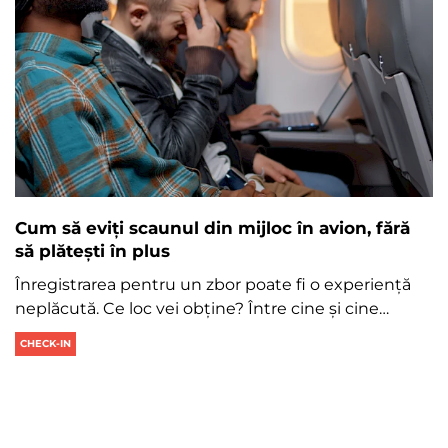
Cum să eviți scaunul din mijloc în avion, fără
să plătești în plus
Înregistrarea pentru un zbor poate fi o experiență
neplăcută. Ce loc vei obține? Între cine și cine…
CHECK-IN