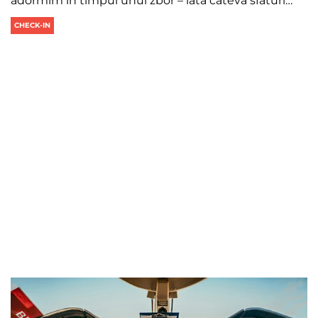
adormim în timpul unui zbor – iată câteva sfaturi…
CHECK-IN