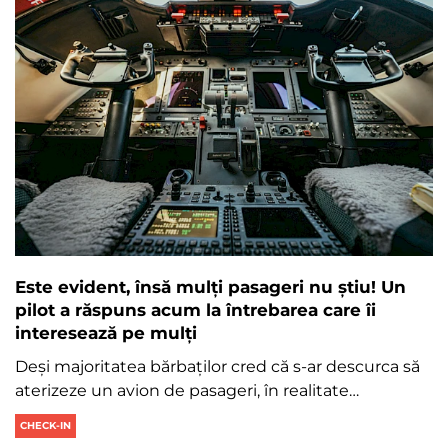
Este evident, însă mulți pasageri nu știu! Un
pilot a răspuns acum la întrebarea care îi
interesează pe mulți
Deși majoritatea bărbaților cred că s-ar descurca să
aterizeze un avion de pasageri, în realitate…
CHECK-IN