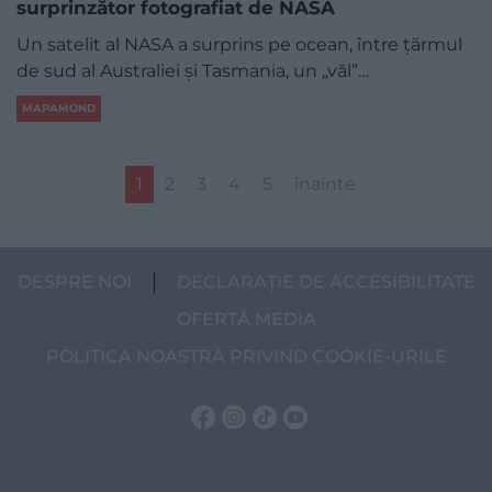
surprinzător fotografiat de NASA
Un satelit al NASA a surprins pe ocean, între țărmul
de sud al Australiei și Tasmania, un „văl”…
MAPAMOND
1
2
3
4
5
înainte
DESPRE NOI
DECLARAȚIE DE ACCESIBILITATE
OFERTĂ MEDIA
POLITICA NOASTRĂ PRIVIND COOKIE-URILE