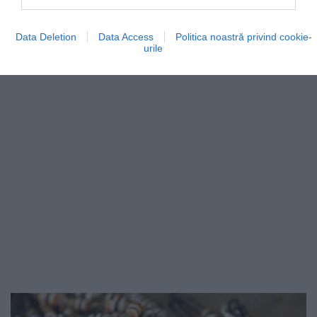
Australiei dezvăluie formațiuni ciudate, care par a fi…
Data Deletion
Data Access
Politica noastră privind cookie-
MAPAMOND
urile