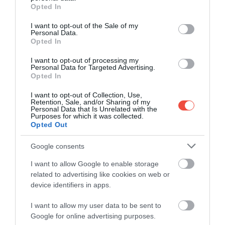
grant or deny consent to Google and its third-party tags to
Opted In
4 atracții globale care ar putea dispărea în 10
use your data for below specified purposes in below Google
consent section.
ani
I want to opt-out of the Sale of my
Personal Data.
Există câteva locuri pe Pământ care, din diverse
Opted In
motive, s-ar putea să nu mai să nu mai existe…
I want to opt-out of processing my
Personal Data for Targeted Advertising.
MAPAMOND
Opted In
I want to opt-out of Collection, Use,
Retention, Sale, and/or Sharing of my
Personal Data that Is Unrelated with the
Purposes for which it was collected.
Opted Out
Google consents
I want to allow Google to enable storage
related to advertising like cookies on web or
device identifiers in apps.
I want to allow my user data to be sent to
Google for online advertising purposes.