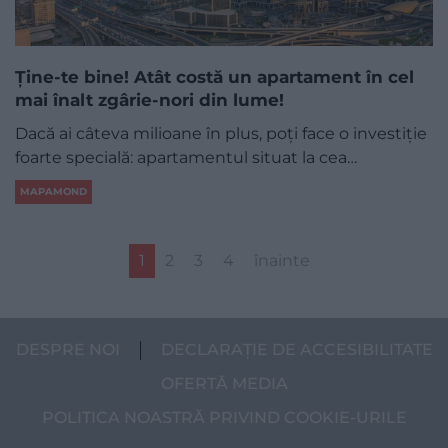
Ține-te bine! Atât costă un apartament în cel
mai înalt zgârie-nori din lume!
Dacă ai câteva milioane în plus, poți face o investiție
foarte specială: apartamentul situat la cea…
MAPAMOND
1
2
3
4
înainte
DESPRE NOI
DECLARAȚIE DE ACCESIBILITATE
OFERTĂ MEDIA
POLITICA NOASTRĂ PRIVIND COOKIE-URILE