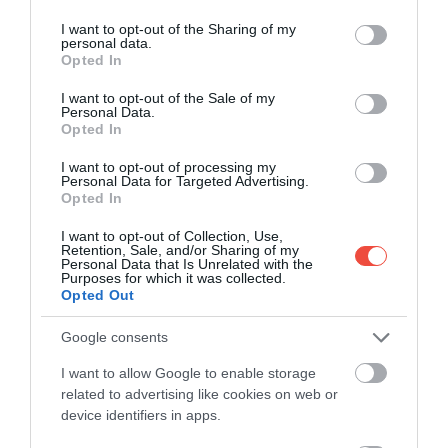
services and may gather and store information including but
Un nou rival pentru ciocolata Dubai? Așa se
not limited to your visit or usage behaviour. You may click to
I want to opt-out of the Sharing of my
personal data.
prepară desertul oriental künefe
grant or deny consent to Google and its third-party tags to
Opted In
use your data for below specified purposes in below Google
Din punct de vedere culinar, ciocolata Dubai a fost
consent section.
I want to opt-out of the Sale of my
unul dintre marile fenomene ale ultimilor ani…
Personal Data.
Opted In
GASTRONOMIE
I want to opt-out of processing my
Personal Data for Targeted Advertising.
Opted In
I want to opt-out of Collection, Use,
Retention, Sale, and/or Sharing of my
Personal Data that Is Unrelated with the
Purposes for which it was collected.
Opted Out
Google consents
I want to allow Google to enable storage
related to advertising like cookies on web or
device identifiers in apps.