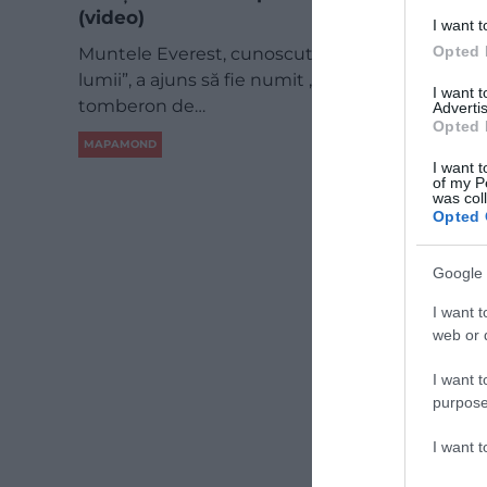
(video)
I want t
Opted 
Muntele Everest, cunoscut drept „acoperișul
lumii”, a ajuns să fie numit „cel mai înalt
I want 
tomberon de…
Advertis
Opted 
MAPAMOND
I want t
of my P
was col
Opted 
Google 
I want t
web or d
I want t
purpose
I want 