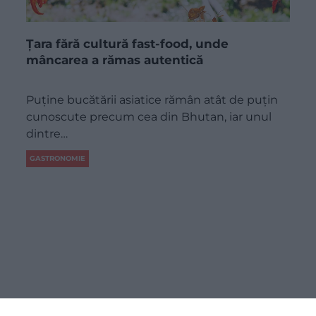
Țara fără cultură fast-food, unde
mâncarea a rămas autentică
Puține bucătării asiatice rămân atât de puțin
cunoscute precum cea din Bhutan, iar unul
dintre…
GASTRONOMIE