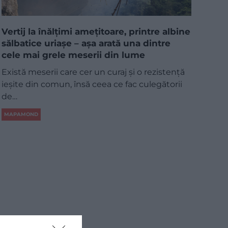
Vertij la înălțimi amețitoare, printre albine
sălbatice uriașe – așa arată una dintre
cele mai grele meserii din lume
Există meserii care cer un curaj și o rezistență
ieșite din comun, însă ceea ce fac culegătorii
de…
MAPAMOND