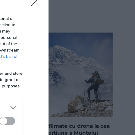
sonal or
ection to
ou may
 personal
out of the
 downstream
B’s List of
er and store
to grant or
ed purposes
Imagini uluitoare filmate cu drona la cea
mai periculoasă porțiune a Muntelui