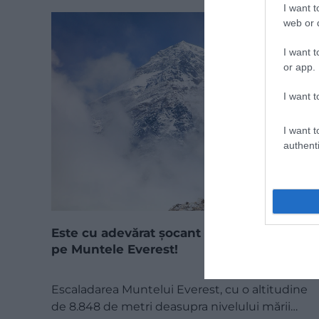
I want t
web or d
I want t
or app.
I want t
I want t
authenti
Este cu adevărat șocant cât costă să urci
pe Muntele Everest!
Escaladarea Muntelui Everest, cu o altitudine
de 8.848 de metri deasupra nivelului mării…