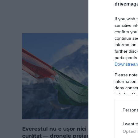
drivemaga
If you wish 
sensitive in
confirm you
continue se
information 
further disc
participants
Downstream 
Please note
information 
deny consent
in below Go
Persona
I want t
Everestul nu e ușor nici de cucerit, nici de
Opted 
curățat — dronele preiau misiunea dificilă