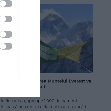
De acum, escladarea Muntelui Everest va
costa mult mai mult
În fiecare an, aproape 1.000 de oameni
încearcă una dintre cele mai mari provocări