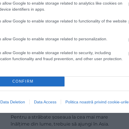
o allow Google to enable storage related to analytics like cookies on
evice identifiers in apps.
o allow Google to enable storage related to functionality of the website
o allow Google to enable storage related to personalization.
o allow Google to enable storage related to security, including
cation functionality and fraud prevention, and other user protection.
CONFIRM
Descoperă șoseaua aflată la cea mai mare
altitudine din lume, unde se înregistrează
Data Deletion
Data Access
Politica noastră privind cookie-urile
frecvent - 40°C
Pentru a străbate șoseaua la cea mai mare
înălțime din lume, trebuie să ajungi în Asia.