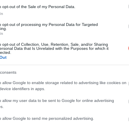
o opt-out of the Sale of my Personal Data.
In
Comorile planetei noastre sunt conservate în
numeroase parcuri naționale și rezervații
to opt-out of processing my Personal Data for Targeted
naturale…
ing.
In
DESTINAȚII
o opt-out of Collection, Use, Retention, Sale, and/or Sharing
ersonal Data that Is Unrelated with the Purposes for which it
lected.
Out
consents
o allow Google to enable storage related to advertising like cookies on
evice identifiers in apps.
o allow my user data to be sent to Google for online advertising
s.
to allow Google to send me personalized advertising.