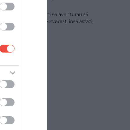
Everest
Odinioară, doar puțini se aventurau să
cucerească Muntele Everest, însă astăzi,
mulțimi de turiști…
MAPAMOND