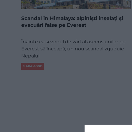
Scandal în Himalaya: alpiniști înșelați și
evacuări false pe Everest
Înainte ca sezonul de vârf al ascensiunilor pe
Everest să înceapă, un nou scandal zguduie
Nepalul:
MAPAMOND