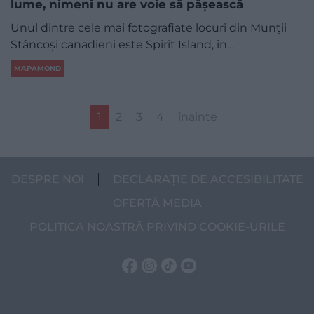
lume, nimeni nu are voie să pășească
Unul dintre cele mai fotografiate locuri din Munții
Stâncoși canadieni este Spirit Island, în…
MAPAMOND
1
2
3
4
înainte
DESPRE NOI
DECLARAȚIE DE ACCESIBILITATE
OFERTĂ MEDIA
POLITICA NOASTRĂ PRIVIND COOKIE-URILE