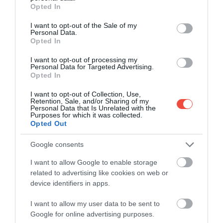
grant or deny consent to Google and its third-party tags to
Opted In
4 atracții globale care ar putea dispărea în 10
use your data for below specified purposes in below Google
consent section.
ani
I want to opt-out of the Sale of my
Personal Data.
Există câteva locuri pe Pământ care, din diverse
Opted In
motive, s-ar putea să nu mai să nu mai existe…
I want to opt-out of processing my
Personal Data for Targeted Advertising.
MAPAMOND
Opted In
I want to opt-out of Collection, Use,
Retention, Sale, and/or Sharing of my
Personal Data that Is Unrelated with the
Purposes for which it was collected.
Opted Out
Google consents
I want to allow Google to enable storage
related to advertising like cookies on web or
device identifiers in apps.
I want to allow my user data to be sent to
Google for online advertising purposes.