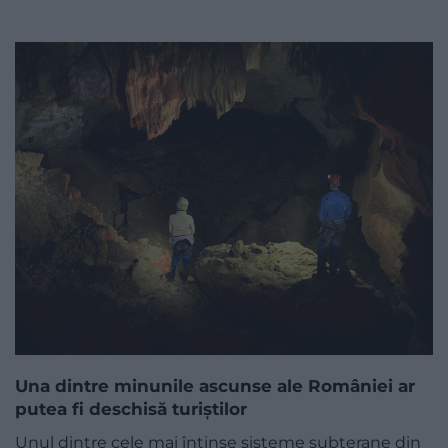
Una dintre minunile ascunse ale României ar
putea fi deschisă turiștilor
Unul dintre cele mai întinse sisteme subterane din