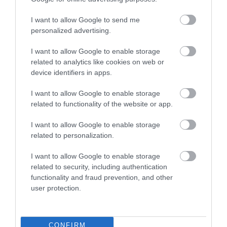
probabil nu ai auzit încă
România are locuri celebre, dar și destinații care
I want to allow Google to send me
rămân surprinzător de puțin cunoscute, deși…
personalized advertising.
INTERN
I want to allow Google to enable storage
related to analytics like cookies on web or
device identifiers in apps.
I want to allow Google to enable storage
related to functionality of the website or app.
I want to allow Google to enable storage
related to personalization.
I want to allow Google to enable storage
related to security, including authentication
functionality and fraud prevention, and other
user protection.
CONFIRM