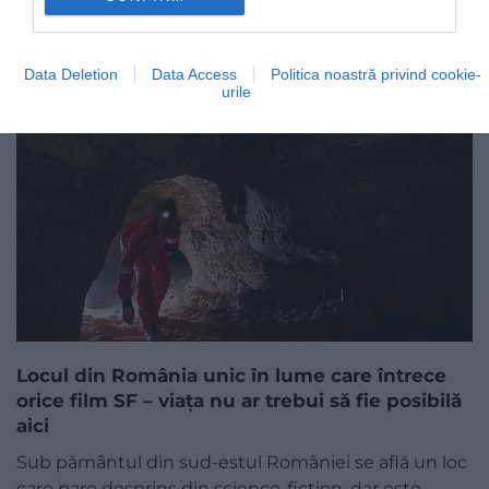
Data Deletion
Data Access
Politica noastră privind cookie-
urile
Locul din România unic în lume care întrece
orice film SF – viața nu ar trebui să fie posibilă
aici
Sub pământul din sud-estul României se află un loc
care pare desprins din science-fiction, dar este…