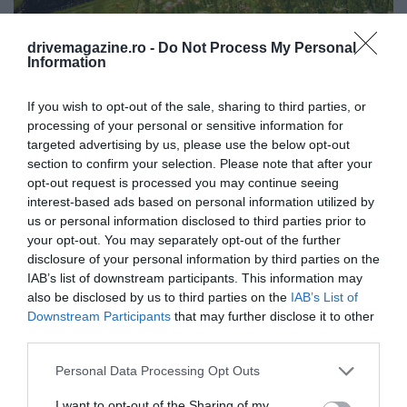
drivemagazine.ro -
Do Not Process My Personal
Râuri de smarald, chei adânci și vârfuri alpine:
Information
cinci minuni naturale din Slovenia
Slovenia este o țară mică, dar uimitor de bogată în
If you wish to opt-out of the sale, sharing to third parties, or
processing of your personal or sensitive information for
atracții naturale. Aici găsim vârfuri alpine…
targeted advertising by us, please use the below opt-out
DESTINAȚII
section to confirm your selection. Please note that after your
opt-out request is processed you may continue seeing
interest-based ads based on personal information utilized by
us or personal information disclosed to third parties prior to
your opt-out. You may separately opt-out of the further
disclosure of your personal information by third parties on the
IAB’s list of downstream participants. This information may
also be disclosed by us to third parties on the
IAB’s List of
Downstream Participants
that may further disclose it to other
third parties.
Please note that this website/app uses one or more Google
Personal Data Processing Opt Outs
services and may gather and store information including but
not limited to your visit or usage behaviour. You may click to
I want to opt-out of the Sharing of my