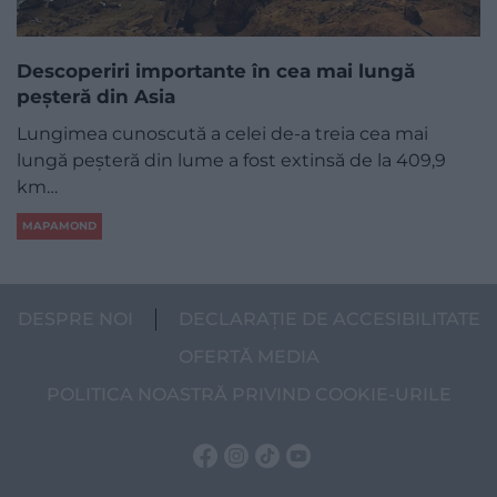
Descoperiri importante în cea mai lungă
peșteră din Asia
Lungimea cunoscută a celei de-a treia cea mai
lungă peşteră din lume a fost extinsă de la 409,9
km…
MAPAMOND
DESPRE NOI
DECLARAȚIE DE ACCESIBILITATE
OFERTĂ MEDIA
POLITICA NOASTRĂ PRIVIND COOKIE-URILE