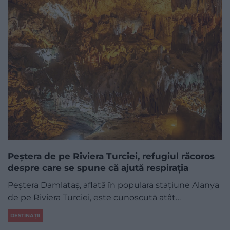
Peștera de pe Riviera Turciei, refugiul răcoros
despre care se spune că ajută respirația
Peștera Damlataș, aflată în populara stațiune Alanya
de pe Riviera Turciei, este cunoscută atât…
DESTINAȚII