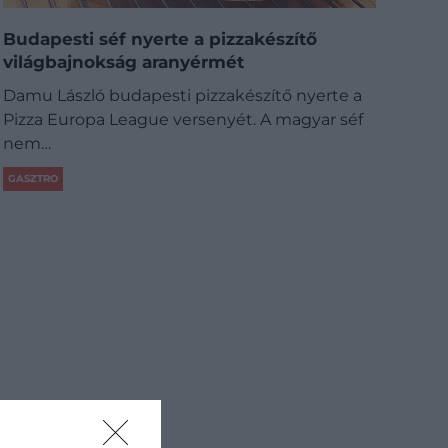
Budapesti séf nyerte a pizzakészítő
világbajnokság aranyérmét
Damu László budapesti pizzakészítő nyerte a
Pizza Europa League versenyét. A magyar séf
nem…
GASZTRO