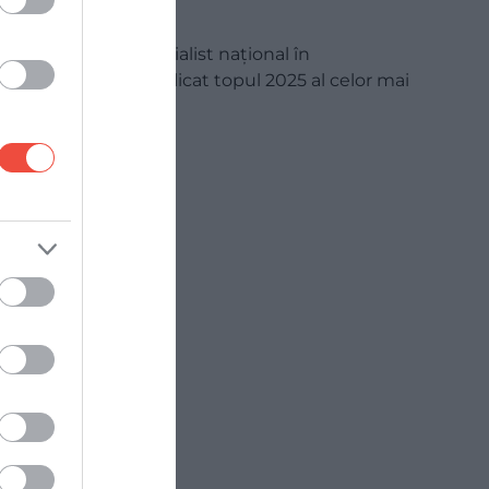
Taste Atlas, un specialist național în
gastronomie, a publicat topul 2025 al celor mai
bune…
GASTRONOMIE