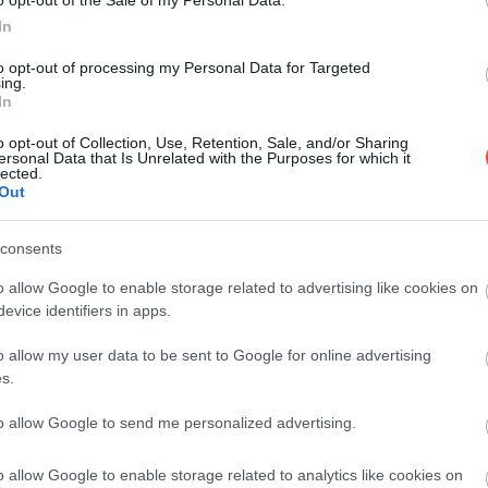
In
Az egész világon aligha akad népszerűbb
konyhaművészet az olasz gasztronómiánál, de
to opt-out of processing my Personal Data for Targeted
közismertsége…
ing.
In
GASZTRO
o opt-out of Collection, Use, Retention, Sale, and/or Sharing
ersonal Data that Is Unrelated with the Purposes for which it
lected.
Out
consents
o allow Google to enable storage related to advertising like cookies on
evice identifiers in apps.
o allow my user data to be sent to Google for online advertising
s.
to allow Google to send me personalized advertising.
o allow Google to enable storage related to analytics like cookies on