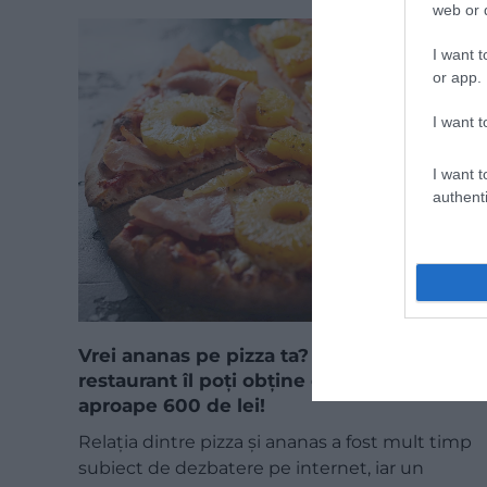
web or d
I want t
or app.
I want t
I want t
authenti
Vrei ananas pe pizza ta? În acest
restaurant îl poți obține doar pentru
aproape 600 de lei!
Relația dintre pizza și ananas a fost mult timp
subiect de dezbatere pe internet, iar un