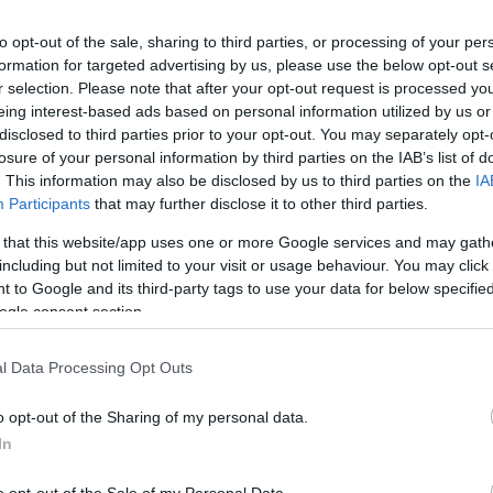
to opt-out of the sale, sharing to third parties, or processing of your per
formation for targeted advertising by us, please use the below opt-out s
r selection. Please note that after your opt-out request is processed y
eing interest-based ads based on personal information utilized by us or
disclosed to third parties prior to your opt-out. You may separately opt-
losure of your personal information by third parties on the IAB’s list of
. This information may also be disclosed by us to third parties on the
IA
Participants
that may further disclose it to other third parties.
 that this website/app uses one or more Google services and may gath
including but not limited to your visit or usage behaviour. You may click 
 to Google and its third-party tags to use your data for below specifi
ogle consent section.
l Data Processing Opt Outs
Az olasz konyha legérdekesebb titkai, a
o opt-out of the Sharing of my personal data.
királyné pizzájától a mézédes tésztákig
In
o opt-out of the Sale of my Personal Data.