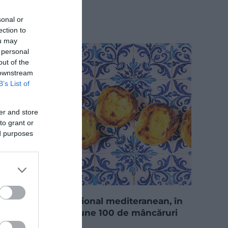
sonal or
ection to
ou may
 personal
out of the
 downstream
B’s List of
er and store
to grant or
ed purposes
Un preparat tradițional mediteranean, în
topul celor mai bune 100 de mâncăruri
europene