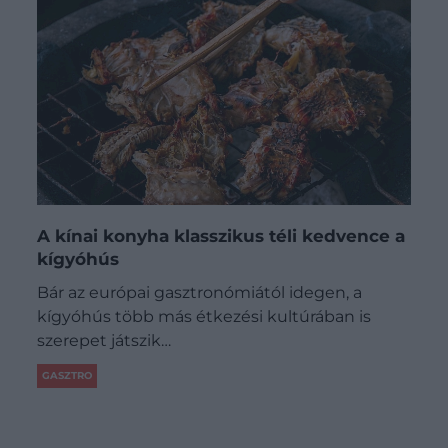
A kínai konyha klasszikus téli kedvence a
kígyóhús
Bár az európai gasztronómiától idegen, a
kígyóhús több más étkezési kultúrában is
szerepet játszik…
GASZTRO