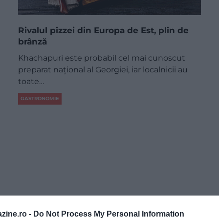
Rivalul pizzei din Europa de Est, plin de
brânză
Khachapuri este probabil cel mai cunoscut
preparat național al Georgiei, iar localnicii au
toate…
GASTRONOMIE
zine.ro -
Do Not Process My Personal Information