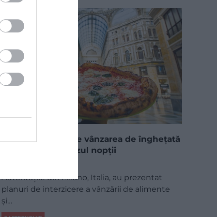
Milano va interzice vânzarea de înghețată
și pizza după miezul nopții
Autoritățile din Milano, Italia, au prezentat
planuri de interzicere a vânzării de alimente
și…