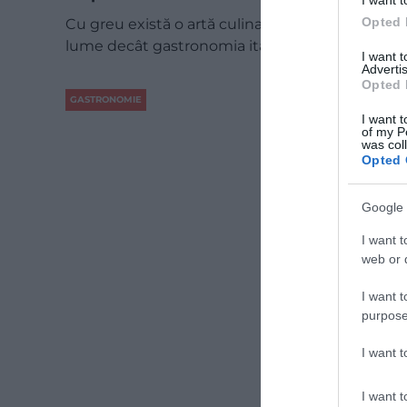
Opted 
Cu greu există o artă culinară mai populară în
lume decât gastronomia italiană, dar, în ciuda…
I want 
Advertis
Opted 
GASTRONOMIE
I want t
of my P
was col
Opted 
Google 
I want t
web or d
I want t
purpose
I want 
I want t