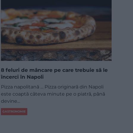
8 feluri de mâncare pe care trebuie să le
încerci în Napoli
Pizza napolitană … Pizza originară din Napoli
este coaptă câteva minute pe o piatră, până
devine…
GASTRONOMIE