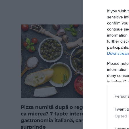
If you wish 
sensitive in
confirm you
continue se
information 
further disc
participants
Downstream 
Please note
information 
deny consent
in below Go
Persona
Pizza numită după o regină și paste dulci
I want t
ca mierea? 7 fapte interesante despre
Opted 
gastronomia italiană, care te vor
surprinde
I want t