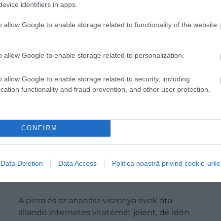
evice identifiers in apps.
o allow Google to enable storage related to functionality of the website
o allow Google to enable storage related to personalization.
o allow Google to enable storage related to security, including
cation functionality and fraud prevention, and other user protection.
CONFIRM
Drága mulatság: borsos felárat számít fel
Data Deletion
Data Access
Politica noastră privind cookie-urile
az ananászos pizzáért egy angliai étterem
A pizza és az ananász viszonya évek óta
állandó internetes vitatémát jelent, de idén