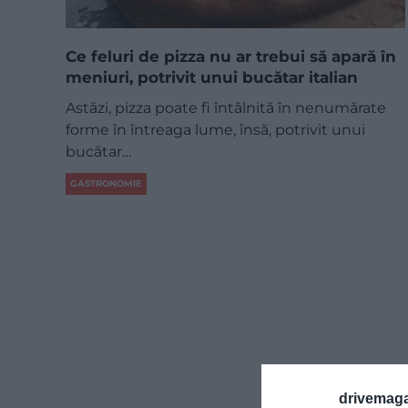
Ce feluri de pizza nu ar trebui să apară în
meniuri, potrivit unui bucătar italian
Astăzi, pizza poate fi întâlnită în nenumărate
forme în întreaga lume, însă, potrivit unui
bucătar…
GASTRONOMIE
drivemaga