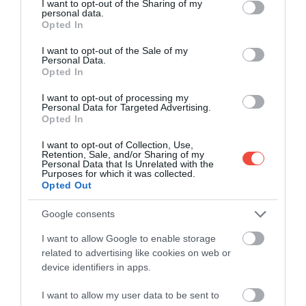
not limited to your visit or usage behaviour. You may click to
I want to opt-out of the Sharing of my
personal data.
Criza climatică îi încurcă pe japonezi și pe
grant or deny consent to Google and its third-party tags to
Opted In
turiști – spectacolul înfloririi cireșilor va veni
use your data for below specified purposes in below Google
consent section.
mai devreme decât este obișnuit
I want to opt-out of the Sale of my
Personal Data.
Schimbările climatice își spun din nou cuvântul:
Opted In
sezonul sakura se anunță mai devreme în Japonia…
I want to opt-out of processing my
Personal Data for Targeted Advertising.
DESTINAȚII
Opted In
I want to opt-out of Collection, Use,
Retention, Sale, and/or Sharing of my
Personal Data that Is Unrelated with the
Purposes for which it was collected.
Opted Out
Google consents
I want to allow Google to enable storage
related to advertising like cookies on web or
device identifiers in apps.
I want to allow my user data to be sent to