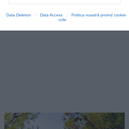
dintre cele mai populare preparate de tip street…
GASTRONOMIE
Data Deletion
Data Access
Politica noastră privind cookie-
urile