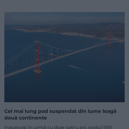
Cel mai lung pod suspendat din lume leagă
două continente
Inaugurat în urmă cu doar patru ani, podul 1915