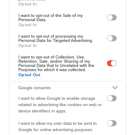
Nu Italia este pe primul loc: țara europeană
grant or deny consent to Google and its third-party tags to
Opted In
unde turiștii petrec cele mai multe nopți
use your data for below specified purposes in below Google
consent section.
I want to opt-out of the Sale of my
Potrivit unei analize recente, cele mai populare
Personal Data.
destinații ale Europei rămân, în continuare…
Opted In
MAPAMOND
I want to opt-out of processing my
Personal Data for Targeted Advertising.
Opted In
I want to opt-out of Collection, Use,
Retention, Sale, and/or Sharing of my
Personal Data that Is Unrelated with the
Purposes for which it was collected.
Opted Out
Google consents
I want to allow Google to enable storage
related to advertising like cookies on web or
device identifiers in apps.
I want to allow my user data to be sent to
Google for online advertising purposes.