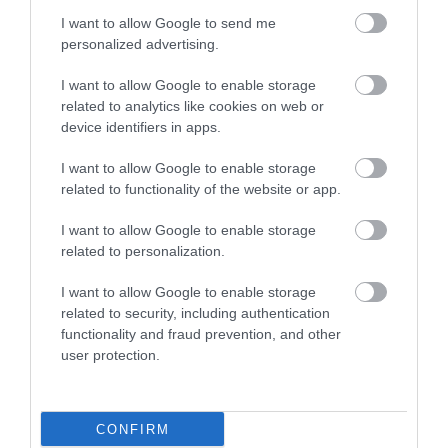
I want to allow Google to send me
personalized advertising.
I want to allow Google to enable storage
related to analytics like cookies on web or
device identifiers in apps.
I want to allow Google to enable storage
related to functionality of the website or app.
I want to allow Google to enable storage
related to personalization.
I want to allow Google to enable storage
related to security, including authentication
functionality and fraud prevention, and other
user protection.
Gyros și döner kebab: care este diferența
dintre cele două preparate de tip street food?
Gyrosul și döner kebabul fac, fără îndoială, parte
CONFIRM