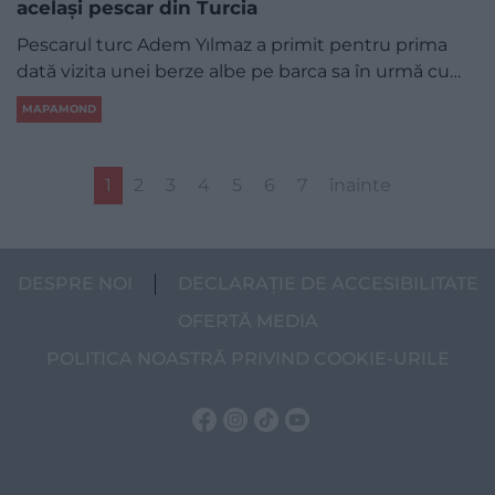
același pescar din Turcia
Pescarul turc Adem Yılmaz a primit pentru prima
dată vizita unei berze albe pe barca sa în urmă cu…
MAPAMOND
1
2
3
4
5
6
7
înainte
DESPRE NOI
DECLARAȚIE DE ACCESIBILITATE
OFERTĂ MEDIA
POLITICA NOASTRĂ PRIVIND COOKIE-URILE