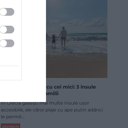
Vacanță în Grecia cu cei mici: 3 insule
perfecte pentru familii
În Grecia găsești mai multe insule ușor
accesibile, ale căror plaje cu ape puțin adânci
le permit…
DESTINAȚII