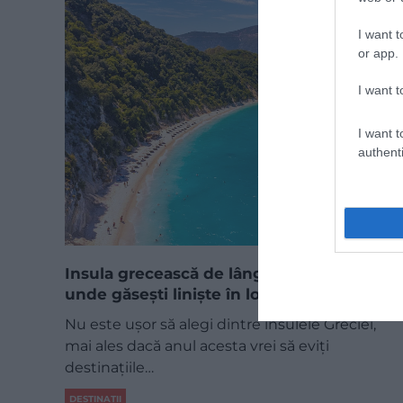
I want t
or app.
I want t
I want t
authenti
Insula grecească de lângă Zakynthos
unde găsești liniște în loc de aglomerație
Nu este ușor să alegi dintre insulele Greciei,
mai ales dacă anul acesta vrei să eviți
destinațiile…
DESTINAȚII