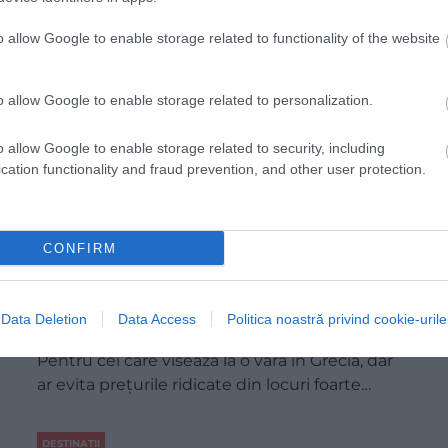
o allow Google to enable storage related to functionality of the website
o allow Google to enable storage related to personalization.
o allow Google to enable storage related to security, including
cation functionality and fraud prevention, and other user protection.
CONFIRM
Insulele grecești unde vacanța de vară
Data Deletion
Data Access
Politica noastră privind cookie-urile
poate costa mai puțin decât te-ai aștepta
Pentru cei care visează la o vară în Grecia, dar
ar evita prețurile ridicate din locuri foarte…
DESTINAȚII