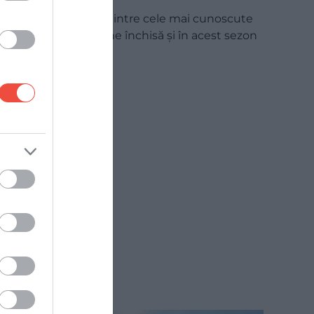
Plaja Navagio, una dintre cele mai cunoscute
din Grecia, va rămâne închisă și în acest sezon
de…
DESTINAȚII