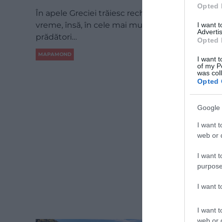
Opted 
În apele Greciei trăiesc rechini de multă
vreme, însă, în cele mai multe cazuri, acești
I want 
Advertis
prădători…
Opted 
MAPAMOND
I want t
of my P
was col
Opted 
Google 
I want t
web or d
I want t
purpose
I want 
I want t
web or d