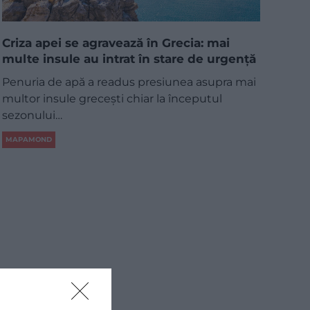
Criza apei se agravează în Grecia: mai
multe insule au intrat în stare de urgență
Penuria de apă a readus presiunea asupra mai
multor insule grecești chiar la începutul
sezonului…
MAPAMOND