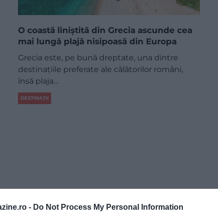
O coastă liniștită din Grecia ascunde cea
mai lungă plajă nisipoasă din Europa
Grecia este, pe bună dreptate, una dintre
destinațiile preferate ale călătorilor români,
însă plaja…
DESTINAȚII
zine.ro -
Do Not Process My Personal Information