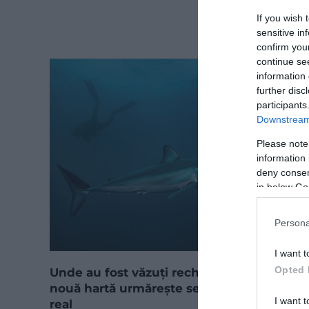
If you wish 
sensitive in
confirm you
continue se
information 
further disc
participants
Downstream 
Please note
information 
deny consent
in below Go
Persona
I want t
Opted 
Unde au fost văzuți rechini în Grecia? O
nouă hartă urmărește semnalările în timp
I want t
real