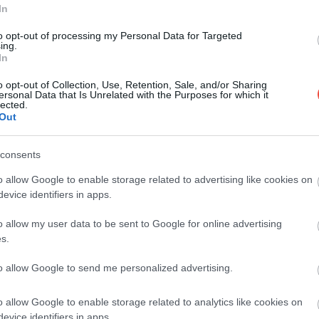
In
Corfu se numără, an de an, printre cele mai
vizitate destinații din Grecia, însă Sivota, aflată
to opt-out of processing my Personal Data for Targeted
ing.
în…
In
DESTINAȚII
o opt-out of Collection, Use, Retention, Sale, and/or Sharing
ersonal Data that Is Unrelated with the Purposes for which it
lected.
Out
consents
o allow Google to enable storage related to advertising like cookies on
evice identifiers in apps.
o allow my user data to be sent to Google for online advertising
s.
to allow Google to send me personalized advertising.
o allow Google to enable storage related to analytics like cookies on
evice identifiers in apps.