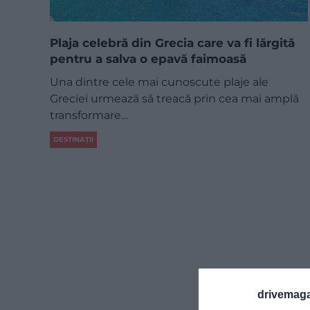
Plaja celebră din Grecia care va fi lărgită
pentru a salva o epavă faimoasă
Una dintre cele mai cunoscute plaje ale
Greciei urmează să treacă prin cea mai amplă
transformare…
DESTINAȚII
drivemaga