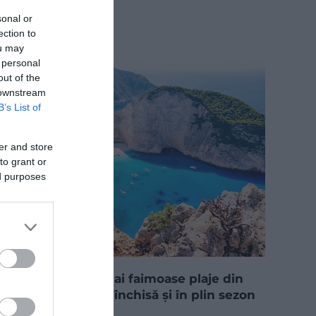
sonal or
ection to
ou may
 personal
out of the
 downstream
B’s List of
er and store
to grant or
ed purposes
Una dintre cele mai faimoase plaje din
Grecia va rămâne închisă și în plin sezon