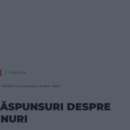
2022-03-29
 întrebări şi răspunsuri despre vinuri
 RĂSPUNSURI DESPRE
INURI