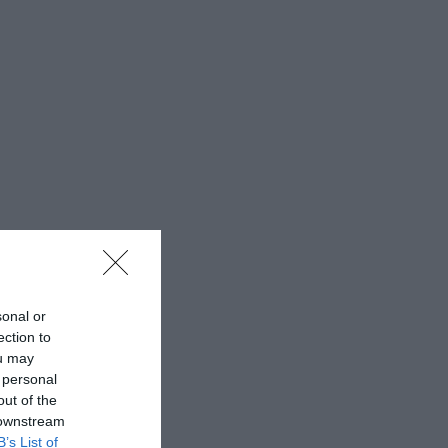
sonal or
ection to
ou may
 personal
out of the
 downstream
B’s List of