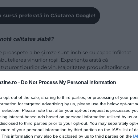
a sursă preferată în Căutarea Google!
enotă calitatea slabă?
e proaspete albe şi roze sunt închise cu capac înfiletat
utelierea vinurilor roşii. Experienţa arată că
uturor tipurilor de vin. Majoritatea producătorilor de
capac înfiletat, la ambalajul vinurilor nobile sau al
 de plută – mai scump.
zine.ro -
Do Not Process My Personal Information
to opt-out of the sale, sharing to third parties, or processing of your per
formation for targeted advertising by us, please use the below opt-out s
ult.
Într-adevăr, vinul este unul dintre puţinele
r selection. Please note that after your opt-out request is processed y
zvolte, cu toate astea, 10% din vinurile roşii şi 5% din
eing interest-based ads based on personal information utilized by us or
disclosed to third parties prior to your opt-out. You may separately opt-
n timp şi devin mai bune după 5 ani decât în anul de
losure of your personal information by third parties on the IAB’s list of
sunt destinate înmagazinării, deci vinurile roşii,
. This information may also be disclosed by us to third parties on the
IA