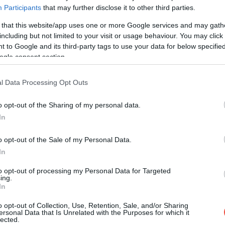
alităţile de vârf timp de 8-10 ani, precum şi vinurile
Participants
that may further disclose it to other third parties.
, vinurile preparate prin tehnologie reductivă – în
a vârsta de 1-2 ani, deci să încercăm să le consumăm cât
 that this website/app uses one or more Google services and may gath
including but not limited to your visit or usage behaviour. You may click 
 to Google and its third-party tags to use your data for below specifi
ogle consent section.
0 de lei?
ic al produselor de calitate.
În oferta cramelor din
l Data Processing Opt Outs
30 lei, în cazul vinurilor roşii prețurile încep la 30-40
o opt-out of the Sharing of my personal data.
t fi tentante, însă în cazul acestora trebuie să fim
In
uri. Există vinuri roşii franţuzeşti excelente în jurul
are la cramele autohtone la preţul de pornire de circa
o opt-out of the Sale of my Personal Data.
In
to opt-out of processing my Personal Data for Targeted
ing.
 își va pierde din efect, acest lucru fiind influenţat
In
ază în cazul paharelor de vin este: pentru vinurile
o opt-out of Collection, Use, Retention, Sale, and/or Sharing
are, iar pentru vinul alb pahare mai mici. Vinurile roşii
ersonal Data that Is Unrelated with the Purposes for which it
lected.
 suplu, pe când paharul de Bordeaux sau Burgund