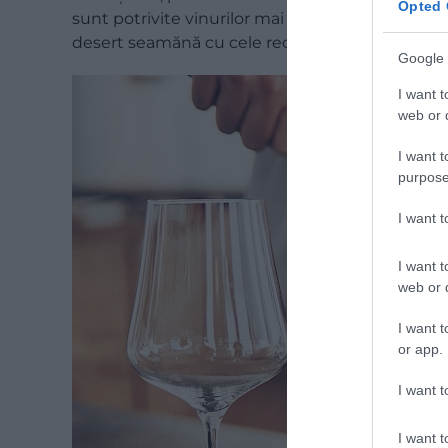
Opted 
sunt potrivite vinurilor mai ample precum Cabe
desert seamănă cu cele recomandate vinurilor al
Google 
I want t
web or d
I want t
purpose
I want 
I want t
web or d
I want t
or app.
I want t
I want t