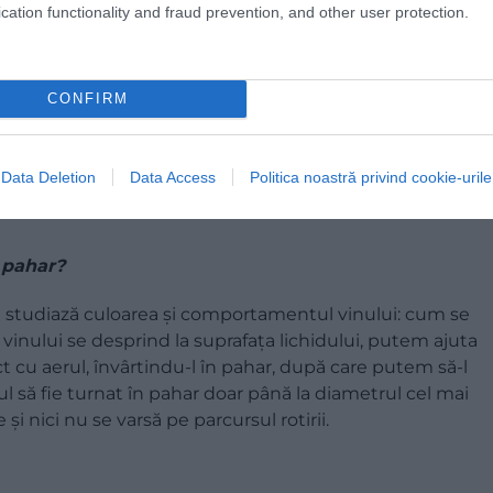
cation functionality and fraud prevention, and other user protection.
CONFIRM
Data Deletion
Data Access
Politica noastră privind cookie-urile
n pahar?
e studiază culoarea şi comportamentul vinului: cum se
vinului se desprind la suprafaţa lichidului, putem ajuta
 cu aerul, învârtindu-l în pahar, după care putem să-l
l să fie turnat în pahar doar până la diametrul cel mai
i nici nu se varsă pe parcursul rotirii.