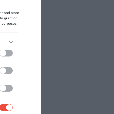
er and store
to grant or
ed purposes