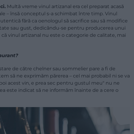
ci.
Multă vreme vinul artizanal era cel preparat acasă
e – însă conceptul s-a schimbat între timp. Vinul
utentică fără ca oenologul să sacrifice sau să modifice
antitate sau gust, dedicându-se pentru producerea unui
că vinul artizanal nu este o categorie de calitate, mai
taurant?
stare de către chelner sau sommelier pare a fi de
tem să ne exprimăm părerea – cel mai probabil ni se va
napoi acest vin, e prea sec pentru gustul meu" nu ne
ea este indicat să ne informăm înainte de a cere o