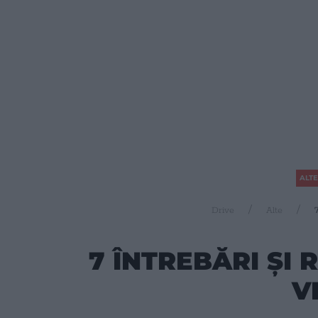
ALTE
Drive
Alte
7
7 ÎNTREBĂRI ŞI
V