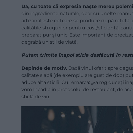
Da, cu toate că expresia naşte mereu polemi
din ingrediente naturale, doar cu unelte manual
artizanal este cel care se produce după reţetă a
calităţile strugurilor pentru cost/eficienţă, c
preparat pur şi unic. Este important de precizat 
degrabă un stil de viaţă.
Putem trimite înapoi sticla desfăcută în res
Depinde de motiv.
Dacă vinul oferit spre degu
calitate slabă (de exemplu are gust de dop) pu
aduce altă sticlă. Cu remarca: „vă rog duceţi î
vom încadra în protocolul de restaurant, de ace
sticlă de vin.