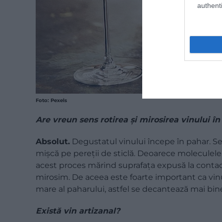
authenti
Foto: Pexels
Are vreun sens rotirea și mirosirea vinului î
Absolut.
Degustatul vinului începe în pahar. S
mişcă pe pereţii de sticlă. Deoarece moleculele 
acest proces mărind suprafaţa expusă la contact
mirosim. De aceea este foarte important ca vinu
mare al paharului, astfel se decantează mai bine ş
Există vin artizanal?