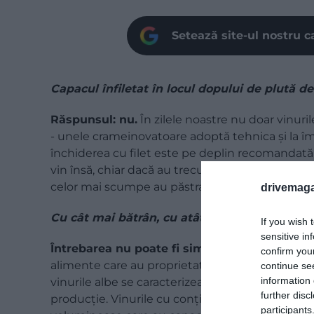
Setează site-ul nostru c
Capacul înfiletat în locul dopului de plută d
Răspunsul: nu.
În zilele noastre nu doar vinuril
- unele crameinovatoare adoptă tehnica şi la îmb
închiderea cu filet este pe deplin recomandată t
vin însă, chiar dacă au trecut pe îmbutelierea cu 
celor mai scumpe au păstrat utilizarea dopului
drivemaga
Cu cât mai bătrân, cu atât mai nobil?
If you wish 
sensitive in
Întrebarea nu poate fi simplificată atât de m
confirm you
alimente care au proprietatea ca în timp să se de
continue se
information 
vinurile albe se caracterizează prin maturare î
further disc
producţie. Vinurile cu conţinut ridicat de alcool 
participants