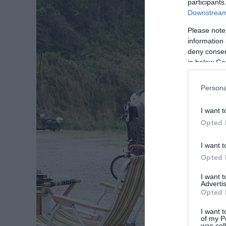
participants
Downstream 
Please note
information 
deny consent
in below Go
Persona
I want t
Opted 
I want t
Opted 
I want 
Advertis
Opted 
I want t
of my P
was col