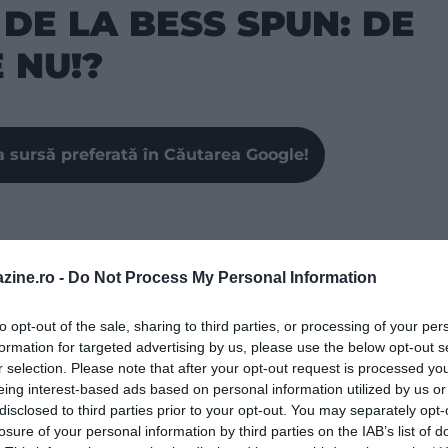
DE LA BESS SPUN: DE
 NU!?
a sursă preferată în Căutarea Google!
mite aspectul caselor mici prietenoase, foarte
zine.ro -
Do Not Process My Personal Information
 a trecut la un nou nivel, construind o mini-cabană
de remorcare. În Japonia, țară în care sunt apreciate
to opt-out of the sale, sharing to third parties, or processing of your per
pentru casele sale din lemn, deși Imago este primul
formation for targeted advertising by us, please use the below opt-out s
r selection. Please note that after your opt-out request is processed y
eing interest-based ads based on personal information utilized by us or
disclosed to third parties prior to your opt-out. You may separately opt-
losure of your personal information by third parties on the IAB’s list of