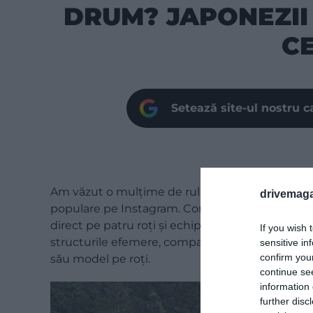
DRUM? JAPONEZII 
CE
Setează site-ul nostru c
Am văzut o mulțime de rulote care încearcă să i
drivemaga
populare pe Instagram. Compania japoneză Bess
direct pe patru roți și echipând-o cu un cârlig 
If you wish 
structurile efemere, compania este cunoscută 
sensitive in
confirm you
său model pe roți.
continue se
information 
further disc