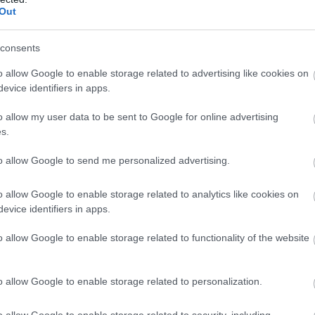
Out
consents
o allow Google to enable storage related to advertising like cookies on
evice identifiers in apps.
ni-cabană portabilă, cu un preț de bază în jur de
de 70 mm grosime și vine cu acoperiș din cedru sau
o allow my user data to be sent to Google for online advertising
 patru pereți, dar fiecare echipat cu propriul geam,
s.
ează drept ușă a structurii. Imago Iter vine fără
m ar fi o chicinetă sau o toaletă. În timp ce unii ar
to allow Google to send me personalized advertising.
dea o oportunitate de a transforma Imago Iter în rulota
o allow Google to enable storage related to analytics like cookies on
evice identifiers in apps.
o allow Google to enable storage related to functionality of the website
o allow Google to enable storage related to personalization.
o allow Google to enable storage related to security, including