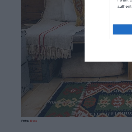
authenti
Foto:
Bess