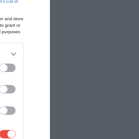
B’s List of
er and store
to grant or
ed purposes