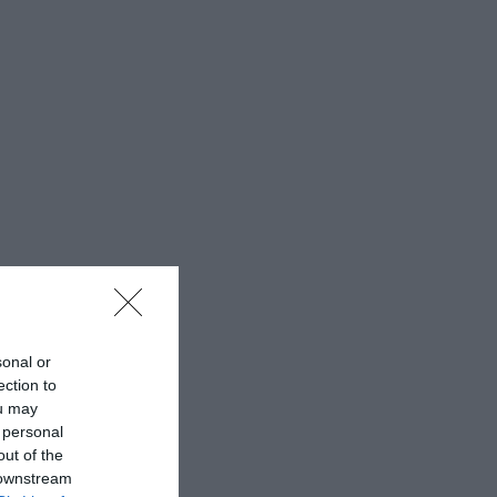
sonal or
ection to
ou may
 personal
out of the
 downstream