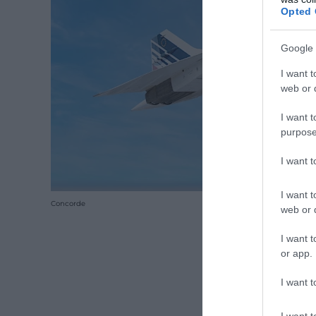
Opted 
Google 
I want t
web or d
I want t
purpose
I want 
I want t
Concorde
web or d
I want t
or app.
I want t
I want t