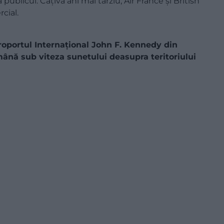
publicul. Câțiva ani mai târziu, Air France și British
cial.
oportul Internațional John F. Kennedy din
ână sub viteza sunetului deasupra teritoriului