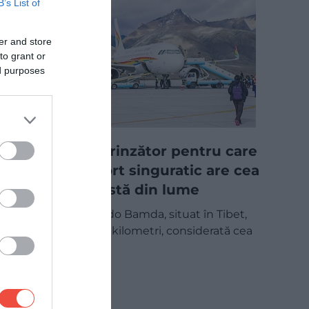
B’s List of
er and store
to grant or
ed purposes
Motivul surprinzător pentru care
acest aeroport singuratic are cea
mai lungă pistă din lume
Aeroportul Qamdo Bamda, situat în Tibet,
are o pistă de 5,5 kilometri, considerată cea
mai lungă…
CHECK-IN