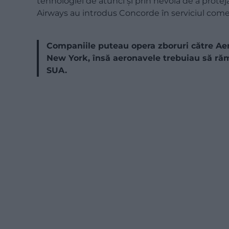
tehnologiei de atunci și prin nevoia de a proteja 
Airways au introdus Concorde în serviciul comer
Companiile puteau opera zboruri către Aer
New York, însă aeronavele trebuiau să răm
SUA.