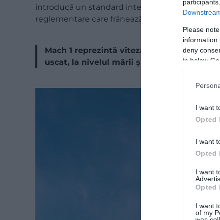
participants
introducă un standard interimar de certificare
Downstream 
reglementare care frânează dezvoltarea tehnolo
Please note
information 
Mach 1 reprezintă viteza sunetului: aproxi
deny consent
in below Go
uscat, la nivelul mării și la 20 de grade Cel
Persona
I want t
Opted 
I want t
Opted 
I want 
Advertis
Opted 
I want t
of my P
was col