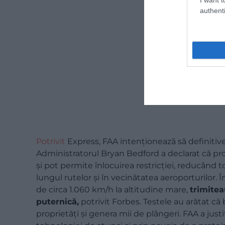
authenti
Potrivit
Express, FAA intenționează să definitive
Administratorul Bryan Bedford a declarat că pro
și pot permite înlocuirea restricției, reducând
lungul rutelor și în vecinătatea aeroporturilor. 
de circa 1.060 km/h la altitudine mare,
trimitea
puternică,
potrivit Forbes. Testele au arătat c
proprietăți și genera mii de plângeri. FAA a justif