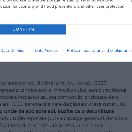
cation functionality and fraud prevention, and other user protection.
CONFIRM
Data Deletion
Data Access
Politica noastră privind cookie-urile
ze ambele reguli până la mijlocul anului 2027.
gresele tehnice pot elimina bubuitul sonic tradițional
 totodată impactul asupra comunităților situate de-a
În anii 1960, aeronavele care depășeau viteza sunetului,
u unde de șoc spre sol, auzite ca o detunătură
ă bubuiturile repetate puteau sparge geamuri, deteriora
icat interdicția instituită în 1973 prin limitele