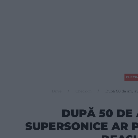
CHECK-
Drive
Check-in
După 50 de ani, a
DUPĂ 50 DE 
SUPERSONICE AR 