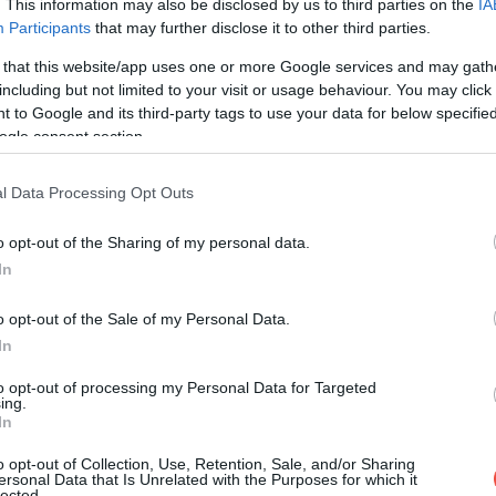
. This information may also be disclosed by us to third parties on the
IA
 bazat pe zgomot și să reducă alte obstacole de
Participants
that may further disclose it to other third parties.
giei.
 that this website/app uses one or more Google services and may gath
including but not limited to your visit or usage behaviour. You may click 
mativ 1.235 km/h, respectiv 343 m/s, în aer
 to Google and its third-party tags to use your data for below specifi
ogle consent section.
sius.
l Data Processing Opt Outs
o opt-out of the Sharing of my personal data.
In
o opt-out of the Sale of my Personal Data.
In
to opt-out of processing my Personal Data for Targeted
ing.
In
o opt-out of Collection, Use, Retention, Sale, and/or Sharing
ersonal Data that Is Unrelated with the Purposes for which it
lected.