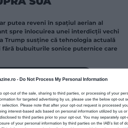
UPRA SUA
r putea reveni în spațiul aerian al
t spre înlocuirea unei interdicții vechi
ia Trump susține că tehnologia actuală
 fără bubuiturile sonice puternice care
a sursă preferată în Căutarea Google!
zine.ro -
Do Not Process My Personal Information
interzice zborurile civile cu viteză supersonică
to opt-out of the sale, sharing to third parties, or processing of your per
pulația de undele de șoc. FAA propune acum înlocuirea
formation for targeted advertising by us, please use the below opt-out s
r putea depăși Mach 1 numai
dacă impactul undei de
r selection. Please note that after your opt-out request is processed y
eing interest-based ads based on personal information utilized by us or
rea de reglementare a FAA vine după ordinul
disclosed to third parties prior to your opt-out. You may separately opt-
n iunie 2025. Acesta a cerut FAA să inițieze
losure of your personal information by third parties on the IAB’s list of
orurile supersonice deasupra teritoriului SUA, să