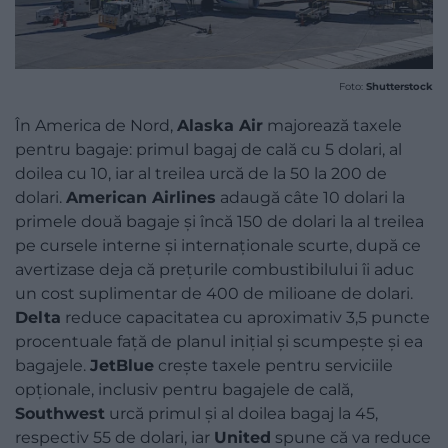
Foto:
Shutterstock
În America de Nord,
Alaska Air
majorează taxele
pentru bagaje: primul bagaj de cală cu 5 dolari, al
doilea cu 10, iar al treilea urcă de la 50 la 200 de
dolari.
American Airlines
adaugă câte 10 dolari la
primele două bagaje și încă 150 de dolari la al treilea
pe cursele interne și internaționale scurte, după ce
avertizase deja că prețurile combustibilului îi aduc
un cost suplimentar de 400 de milioane de dolari.
Delta
reduce capacitatea cu aproximativ 3,5 puncte
procentuale față de planul inițial și scumpește și ea
bagajele.
JetBlue
crește taxele pentru serviciile
opționale, inclusiv pentru bagajele de cală,
Southwest
urcă primul și al doilea bagaj la 45,
respectiv 55 de dolari, iar
United
spune că va reduce