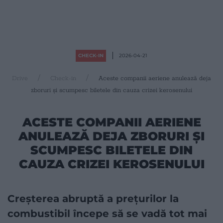
CHECK-IN
2026-04-21
Drive
Check-in
Aceste companii aeriene anulează deja
zboruri și scumpesc biletele din cauza crizei kerosenului
ACESTE COMPANII AERIENE
ANULEAZĂ DEJA ZBORURI ȘI
SCUMPESC BILETELE DIN
CAUZA CRIZEI KEROSENULUI
Creșterea abruptă a prețurilor la
combustibil începe să se vadă tot mai