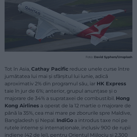
Foto:
David Syphers/Unsplash
Tot în Asia,
Cathay Pacific
reduce unele curse între
jumătatea lui mai și sfârșitul lui iunie, adică
aproximativ 2% din programul său, iar
HK Express
taie în jur de 6%; anterior, grupul anunțase și o
majorare de 34% a suprataxei de combustibil.
Hong
Kong Airlines
a operat de la 12 martie o majorare de
până la 35%, cea mai mare pe zborurile spre Maldive,
Bangladesh și Nepal.
IndiGo
a introdus taxe noi pe
rutele interne și internaționale, inclusiv 900 de rupii
indiene (42 de lei), pentru Orientul Mijlociu și 2.300