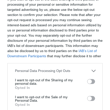
processing of your personal or sensitive information for
targeted advertising by us, please use the below opt-out
section to confirm your selection. Please note that after your
opt-out request is processed you may continue seeing
interest-based ads based on personal information utilized by
Foto:
David Syphers/Unsplash
us or personal information disclosed to third parties prior to
SAS
continuă cu anulările: după ce a anulat câteva
your opt-out. You may separately opt-out of the further
sute de curse în martie, compania spune că în
disclosure of your personal information by third parties on the
IAB’s list of downstream participants. This information may
aprilie poate ajunge la 1.000.
SunExpress
, companie
also be disclosed by us to third parties on the
IAB’s List of
mixtă a Turkish Airlines și Lufthansa, introduce din 1
Downstream Participants
that may further disclose it to other
mai o suprataxă temporară de 10 euro pe rutele
third parties.
dintre Europa și Turcia pentru rezervările făcute de
la 1 aprilie încoace.
Turkish Airlines
a ales, la rândul
Please note that this website/app uses one or more Google
Personal Data Processing Opt Outs
services and may gather and store information including but
ei, să nu distribuie dividende din profitul pe 2025
not limited to your visit or usage behaviour. You may click to
I want to opt-out of the Sharing of my
pentru a-și păstra lichiditățile, iar
TAP
, din Portugalia,
personal data.
grant or deny consent to Google and its third-party tags to
spune că scumpirile aplicate până acum doar
Opted In
use your data for below specified purposes in below Google
compensează parțial șocul costurilor.
Virgin
consent section.
I want to opt-out of the Sale of my
Atlantic
a introdus și ea suprataxe și avertizează că,
Personal Data.
Opted In
dacă tendința prețurilor continuă, pot urma noi