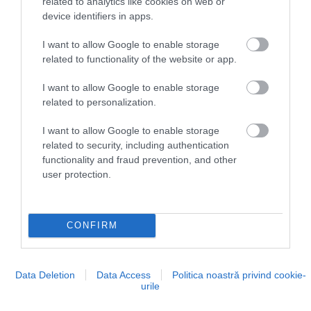
related to analytics like cookies on web or
device identifiers in apps.
I want to allow Google to enable storage
related to functionality of the website or app.
I want to allow Google to enable storage
related to personalization.
I want to allow Google to enable storage
related to security, including authentication
functionality and fraud prevention, and other
user protection.
CONFIRM
Foto:
David Syphers/Unsplash
Data Deletion
Data Access
Politica noastră privind cookie-
urile
În Asia și Pacific,
AirAsia X
a redus cu 10% numărul
zborurilor la nivel de grup și a introdus un supliment