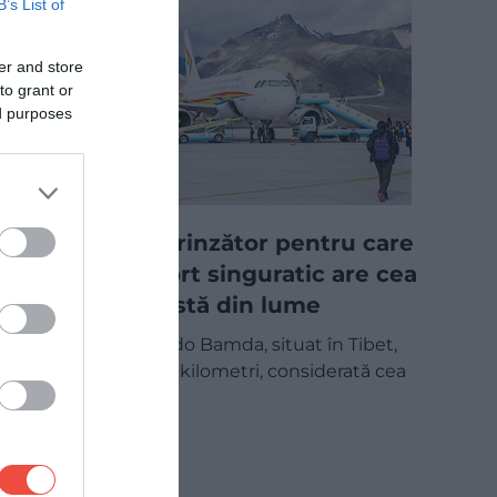
B’s List of
er and store
to grant or
ed purposes
Motivul surprinzător pentru care
acest aeroport singuratic are cea
mai lungă pistă din lume
Aeroportul Qamdo Bamda, situat în Tibet,
are o pistă de 5,5 kilometri, considerată cea
mai lungă…
CHECK-IN