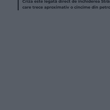
Criza este legată direct de închiderea Str
care trece aproximativ o cincime din petro