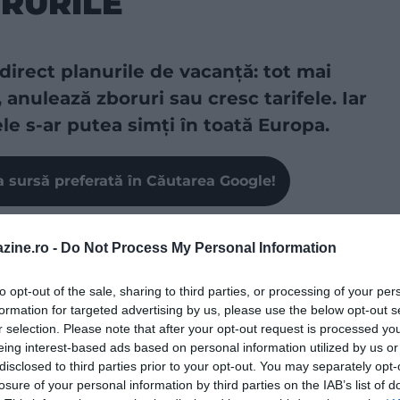
RURILE
irect planurile de vacanță: tot mai
anulează zboruri sau cresc tarifele. Iar
le s-ar putea simți în toată Europa.
a sursă preferată în Căutarea Google!
țiunile după izbucnirea crizei combustibilului pentru
zine.ro -
Do Not Process My Personal Information
ciu. Potrivit Express, în ultimele săptămâni,
13
uri pentru a limita pierderile.
Printre companiile
to opt-out of the sale, sharing to third parties, or processing of your per
ndat curse spre Orientul Mijlociu, și AirAsia X, care a
formation for targeted advertising by us, please use the below opt-out s
ului. Air Canada a eliminat patru dintre cele 38 de
r selection. Please note that after your opt-out request is processed y
JFK, pentru perioada 1 iunie–25 octombrie. Air New
eing interest-based ads based on personal information utilized by us or
 tarifele, iar Asiana Airlines a eliminat 22 de zboruri
disclosed to third parties prior to your opt-out. You may separately opt-
losure of your personal information by third parties on the IAB’s list of