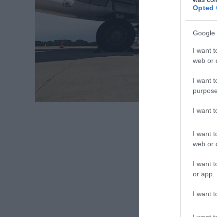
Opted 
Google 
I want t
web or d
I want t
purpose
I want 
I want t
web or d
I want t
or app.
I want t
I want t