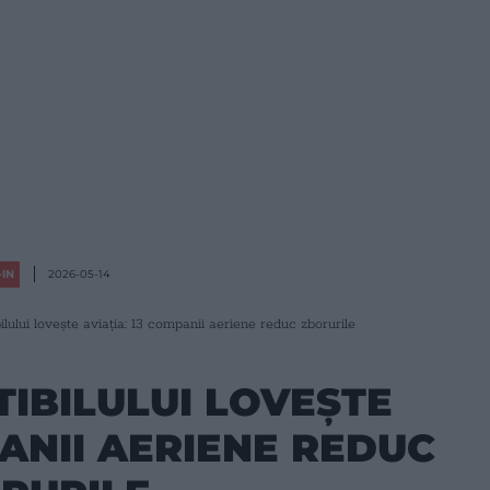
-IN
2026-05-14
lului lovește aviația: 13 companii aeriene reduc zborurile
IBILULUI LOVEȘTE
PANII AERIENE REDUC