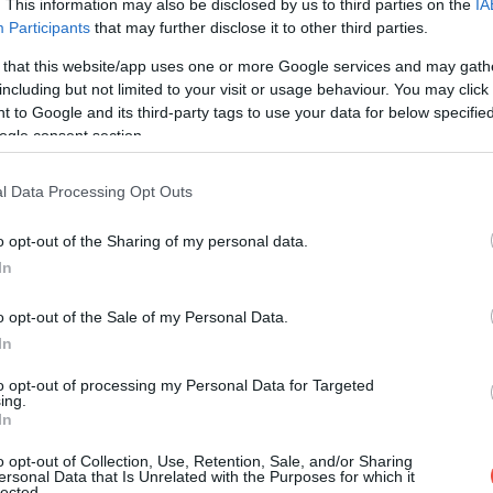
. This information may also be disclosed by us to third parties on the
IA
Participants
that may further disclose it to other third parties.
e la mijlocul lunii mai până la finalul lunii
 that this website/app uses one or more Google services and may gath
bustibil începând cu 1 aprilie.
including but not limited to your visit or usage behaviour. You may click 
 to Google and its third-party tags to use your data for below specifi
ogle consent section.
l Data Processing Opt Outs
o opt-out of the Sharing of my personal data.
In
o opt-out of the Sale of my Personal Data.
In
to opt-out of processing my Personal Data for Targeted
ing.
In
o opt-out of Collection, Use, Retention, Sale, and/or Sharing
ersonal Data that Is Unrelated with the Purposes for which it
lected.