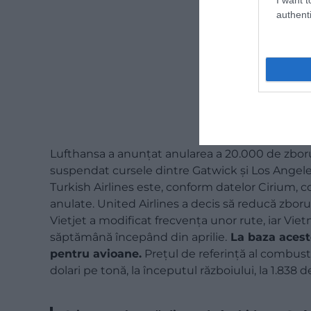
authenti
Lufthansa a anunțat anularea a 20.000 de zborur
suspendat cursele dintre Gatwick și Los Angeles,
Turkish Airlines este, conform datelor Cirium, 
anulate. United Airlines a decis să reducă zboru
Vietjet a modificat frecvența unor rute, iar Vie
săptămână începând din aprilie.
La baza acest
pentru avioane.
Prețul de referință al combusti
dolari pe tonă, la începutul războiului, la 1.838 d