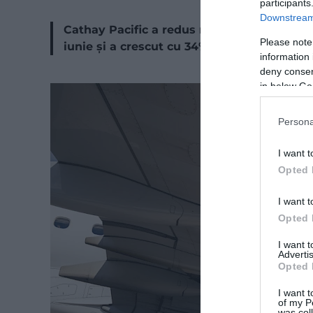
participants
Downstream 
Cathay Pacific a redus numărul zborurilor d
Please note
iunie și a crescut cu 34% suprataxa de com
information 
deny consent
in below Go
Persona
I want t
Opted 
I want t
Opted 
I want 
Advertis
Opted 
I want t
of my P
was col