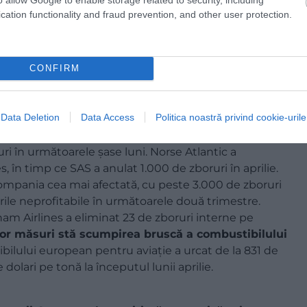
cation functionality and fraud prevention, and other user protection.
CONFIRM
Data Deletion
Data Access
Politica noastră privind cookie-urile
i în următoarele șase luni. Norse Atlantic a
 în timp ce SAS a anulat 1.000 de zboruri în aprilie.
compania cea mai afectată, cu peste 3.000 de zboruri
rile neprofitabile în următoarele două trimestre.
tnam Airlines a eliminat 23 de zboruri interne pe
or măsuri stă scumpirea bruscă a combustibilului
bilului european pentru aviație a urcat de la 831 de
e dolari pe tonă la începutul lunii aprilie.