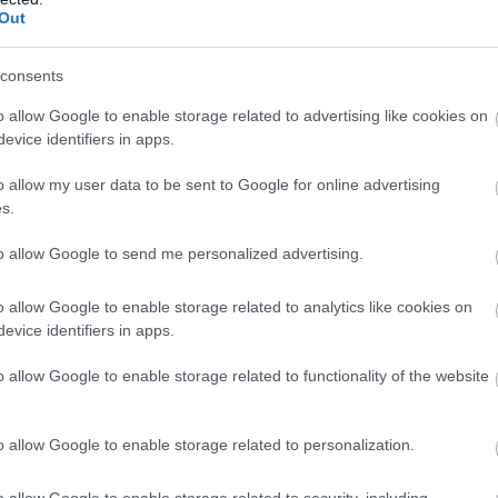
Out
consents
o allow Google to enable storage related to advertising like cookies on
evice identifiers in apps.
o allow my user data to be sent to Google for online advertising
s.
to allow Google to send me personalized advertising.
o allow Google to enable storage related to analytics like cookies on
Foto:
Shutterstock
evice identifiers in apps.
nregistrare durează în medie 70 de secunde dacă
o allow Google to enable storage related to functionality of the website
t și probleme tehnice în unele state membre. Cel mai
e, unde
peste 100 de pasageri easyJet au rămas la
o allow Google to enable storage related to personalization.
eră
. Presa britanică a scris că unii oameni s-au simțit
r a decolat cu puțini pasageri. Situația nu a fost
o allow Google to enable storage related to security, including