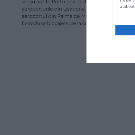
singulară. În Portugalia, autoritățile au oprit t
authenti
aeroporturile din Lisabona, Porto și Faro, pentr
aeroportul din Palma de Mallorca au fost pregăti
fie reduse blocajele de la controlul pașapoartelo