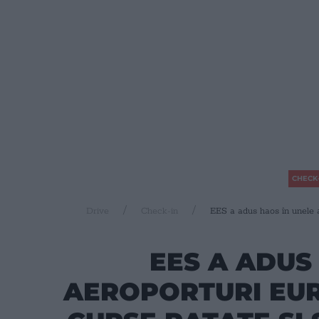
CHECK-
Drive
Check-in
EES a adus haos în unele ae
EES A ADUS
AEROPORTURI EUR