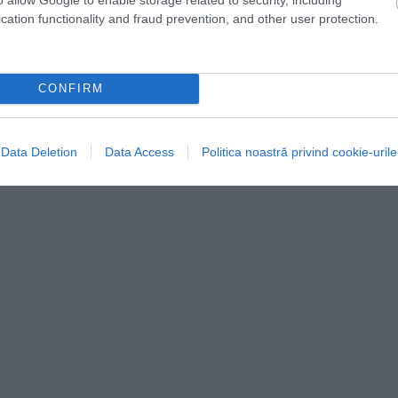
emporar colectarea datelor biometrice la plecări pe
cation functionality and fraud prevention, and other user protection.
u a împiedica scăparea de sub control a cozilor. La
te culoare separate pentru pasagerii britanici, ca să
r.
CONFIRM
Data Deletion
Data Access
Politica noastră privind cookie-urile