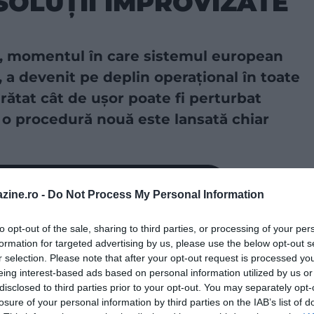
SOLUȚII IMPROVIZATE
26, momentul în care sistemul european
 a devenit pe deplin operațional în toate
rătat cât de ușor poate fi perturbat
d o procedură nouă este lansată chiar
a sursă preferată în Căutarea Google!
zine.ro -
Do Not Process My Personal Information
entru cetățenii din afara Uniunii Europene care intră
to opt-out of the sale, sharing to third parties, or processing of your per
entului de călătorie, fotografia facială și
formation for targeted advertising by us, please use the below opt-out s
 titularii de permise de ședere și de vize de lungă
r selection. Please note that after your opt-out request is processed y
eing interest-based ads based on personal information utilized by us or
dețin un card de rezidență emis ca membru de familie
disclosed to third parties prior to your opt-out. You may separately opt-
susține că EES face controlul la frontieră mai modern
losure of your personal information by third parties on the IAB’s list of
termenul legal, însă debutul din aprilie a avut un cost