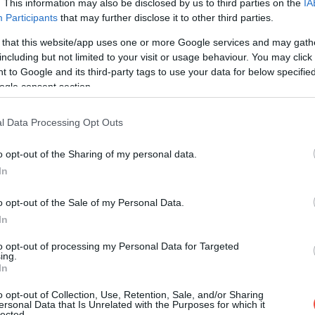
. This information may also be disclosed by us to third parties on the
IA
ile au apărut mai ales în contact cu realitatea din teren.
Participants
that may further disclose it to other third parties.
t
impi de așteptare de două până la trei ore în
 that this website/app uses one or more Google services and may gath
 zborurile și curse care au plecat mult sub gradul
including but not limited to your visit or usage behaviour. You may click 
ionare completă au fost date și exemple clare: un zbor
 to Google and its third-party tags to use your data for below specifi
 iar la o altă cursă nu se afla nimeni la poartă în
ogle consent section.
e minute, 12 persoane tot nu ajunseseră acolo.
l Data Processing Opt Outs
o opt-out of the Sharing of my personal data.
In
o opt-out of the Sale of my Personal Data.
In
to opt-out of processing my Personal Data for Targeted
ing.
In
o opt-out of Collection, Use, Retention, Sale, and/or Sharing
ersonal Data that Is Unrelated with the Purposes for which it
lected.