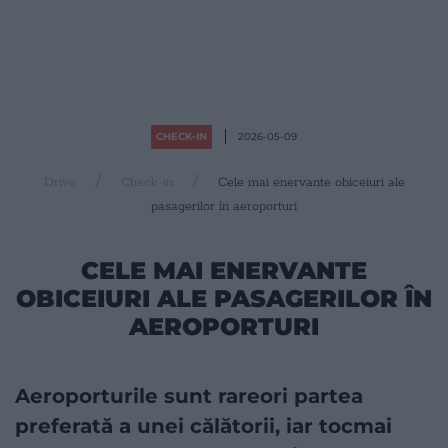
CHECK-IN
2026-05-09
Drive
Check-in
Cele mai enervante obiceiuri ale
pasagerilor în aeroporturi
CELE MAI ENERVANTE
OBICEIURI ALE PASAGERILOR ÎN
AEROPORTURI
Aeroporturile sunt rareori partea
preferată a unei călătorii, iar tocmai