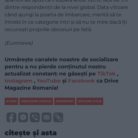
dintre respondenții de la nivel global. Data viitoare
când ajungi la poarta de îmbarcare, merită să te
întrebi în ce categorie intri și să nu te mire dacă îți
recunoști propriile obiceiuri pe listă.
(
Euronews
)
Urmărește canalele noastre de socializare
pentru a nu pierde conținutul nostru
actualizat constant: ne găsești pe
TikTok
,
Instagram
,
YouTube
și
Facebook
ca Drive
Magazine Romania!
AVION
OBICEIURI LOCALE
AEROPORT
SFATURI UTILE
citește și asta