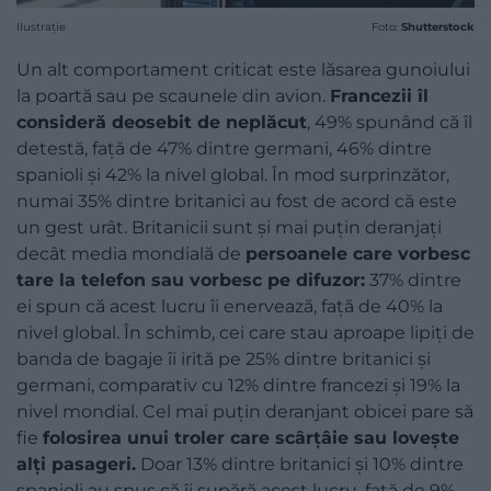
Ilustrație
Foto:
Shutterstock
Un alt comportament criticat este lăsarea gunoiului
la poartă sau pe scaunele din avion.
Francezii îl
consideră deosebit de neplăcut
, 49% spunând că îl
detestă, față de 47% dintre germani, 46% dintre
spanioli și 42% la nivel global. În mod surprinzător,
numai 35% dintre britanici au fost de acord că este
un gest urât. Britanicii sunt și mai puțin deranjați
decât media mondială de
persoanele care vorbesc
tare la telefon sau vorbesc pe difuzor:
37% dintre
ei spun că acest lucru îi enervează, față de 40% la
nivel global. În schimb, cei care stau aproape lipiți de
banda de bagaje îi irită pe 25% dintre britanici și
germani, comparativ cu 12% dintre francezi și 19% la
nivel mondial. Cel mai puțin deranjant obicei pare să
fie
folosirea unui troler care scârțâie sau lovește
alți pasageri.
Doar 13% dintre britanici și 10% dintre
spanioli au spus că îi supără acest lucru, față de 9%