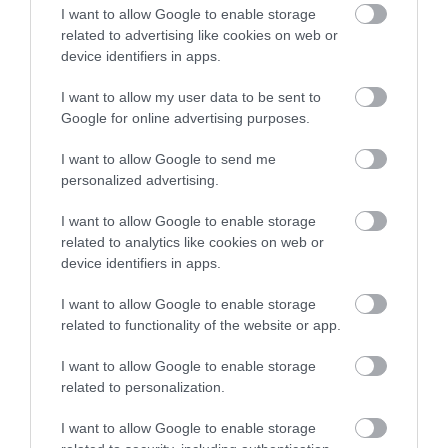
britanici. Ultima categorie, „cel care evită coada”,
I want to allow Google to enable storage
reprezintă 11% dintre respondenți.
Acești pasageri
related to advertising like cookies on web or
preferă să urce ultimii în avion,
știind că locul lor îi
device identifiers in apps.
așteaptă oricum. Datele arată că italienii, cu 18%, și
francezii, cu 17%, sunt cei mai relaxați în privința
I want to allow my user data to be sent to
Google for online advertising purposes.
îmbarcării timpurii. La fel procedează 14% dintre
călătorii spanioli și 12% dintre britanici.
I want to allow Google to send me
personalized advertising.
Opodo a întrebat și ce îi irită cel mai mult pe
oameni în aeroporturi.
I want to allow Google to enable storage
related to analytics like cookies on web or
Pe primul loc se află cei care sar peste rând la
device identifiers in apps.
controlul de securitate sau la îmbarcare: 48% dintre
I want to allow Google to enable storage
respondenții de la nivel global au indicat acest
related to functionality of the website or app.
comportament drept cel mai deranjant, iar 51%
dintre britanicii și francezii chestionați au fost de
I want to allow Google to enable storage
acord. Pe locul al doilea se află
pasagerii care
related to personalization.
blochează un scaun liber cu bagajele
sau cu
lucrurile personale. La nivel mondial, 45% detestă
I want to allow Google to enable storage