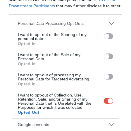
Downstream Participants
that may further disclose it to other
third parties.
Please note that this website/app uses one or more Google
Personal Data Processing Opt Outs
services and may gather and store information including but
not limited to your visit or usage behaviour. You may click to
I want to opt-out of the Sharing of my
personal data.
grant or deny consent to Google and its third-party tags to
Opted In
use your data for below specified purposes in below Google
consent section.
I want to opt-out of the Sale of my
Personal Data.
Opted In
Ilustrație
Foto:
Shutterstock
I want to opt-out of processing my
În categoria „cel care pândește” intră 23% dintre
Personal Data for Targeted Advertising.
participanți, adică acei pasageri care stau aproape
Opted In
de coada formată, gata să intre la momentul
I want to opt-out of Collection, Use,
potrivit. Alți 12% sunt „cei care se așază preventiv la
Retention, Sale, and/or Sharing of my
coadă” și se alătură unei cozi neoficiale pentru
Personal Data that Is Unrelated with the
Purposes for which it was collected.
grupul lor, ca să prindă un loc mai bun. Și aici apar
Opted Out
diferențe: 15% dintre germani și italieni se regăsesc
în această categorie, comparativ cu 9% dintre
Google consents