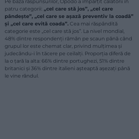
Pe baza răspunsurilor, Opodo a împărțit călătorii în
patru categorii:
„cel care stă jos”, „cel care
pândește”, „cel care se așază preventiv la coadă”
și „cel care evită coada”.
Cea mai răspândită
categorie este „cel care stă jos”. La nivel mondial,
48% dintre respondenți rămân pe scaun până când
grupul lor este chemat clar, privind mulțimea și
judecându-i în tăcere pe ceilalți. Proporția diferă de
la o țară la alta: 66% dintre portughezi, 51% dintre
britanici și 36% dintre italieni așteaptă așezați până
le vine rândul.