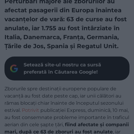
Perturbări majore ale zborurilor au
afectat pasagerii din Europa înaintea
vacanțelor de vară: 63 de curse au fost
anulate, iar 1.755 au fost întârziate în
Italia, Danemarca, Franța, Germania,
Țările de Jos, Spania și Regatul Unit.
Setează site-ul nostru ca sursă
preferată în Căutarea Google!
Zborurile spre destinații europene populare de
vacanță au fost date peste cap, iar unii călători au
rămas blocați chiar înainte de începutul sezonului
estival.
Potrivit
publicației Express, duminică, 10 mai,
au fost consemnate probleme importante în traficul
aerian din cele șapte țări,
fiind afectate și companii
mari, după ce 63 de zboruri au fost anulate
, iar