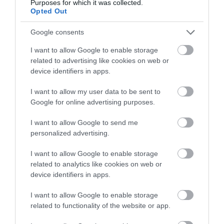
mari probleme, cu cel mai ridicat număr de plecări
Purposes for which it was collected.
Opted Out
întârziate. Pasagerii au așteptat mult, după ce 313
zboruri au avut întârzieri, iar alte 13 au fost anulate
Google consents
într-o singură zi.
Printre celelalte aeroporturi mari
I want to allow Google to enable storage
afectate s-au numărat
Josep Tarradellas
related to advertising like cookies on web or
Barcelona-El Prat
, cu 284 de întârzieri și trei anulări;
device identifiers in apps.
Amsterdam Schiphol
, cu 235 de întârzieri și opt
anulări;
Frankfurt
, cu 228 de întârzieri și trei anulări;
I want to allow my user data to be sent to
Roma Fiumicino Leonardo da Vinci
, cu 213
Google for online advertising purposes.
întârzieri și 10 anulări;
München
, cu 145 de întârzieri
și două anulări;
Londra Heathrow
, cu 144 de
I want to allow Google to send me
personalized advertising.
întârzieri și cinci anulări;
Copenhaga
, cu 67 de
întârzieri și 10 anulări;
Amerigo Vespucci
, cu 48 de
I want to allow Google to enable storage
întârzieri și cinci anulări;
Napoli-Capodichino
, cu 41
related to analytics like cookies on web or
de întârzieri și două anulări; și
Palermo
, cu 37 de
device identifiers in apps.
întârzieri și două anulări.
I want to allow Google to enable storage
related to functionality of the website or app.
Air France a înregistrat cele mai multe