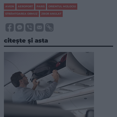
AVION
AEROPORT
PARIS
ORIENTUL MIJLOCIU
STRÂMTOAREA ORMUZ
ZBOR ANULAT
citește și asta