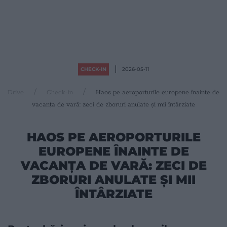
CHECK-IN
2026-05-11
Drive
Check-in
Haos pe aeroporturile europene înainte de
vacanța de vară: zeci de zboruri anulate și mii întârziate
HAOS PE AEROPORTURILE
EUROPENE ÎNAINTE DE
VACANȚA DE VARĂ: ZECI DE
ZBORURI ANULATE ȘI MII
ÎNTÂRZIATE