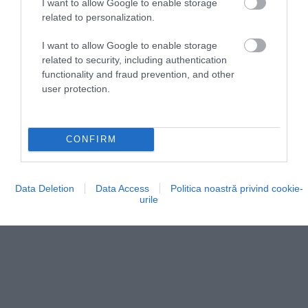
I want to allow Google to enable storage
întârzieri dintre companiile afectate:
related to personalization.
pasagerii de pe 117 zboruri au fost nevoiți
să aștepte, iar 17 curse au fost anulate.
I want to allow Google to enable storage
related to security, including authentication
functionality and fraud prevention, and other
user protection.
CONFIRM
Data Deletion
Data Access
Politica noastră privind cookie-
urile