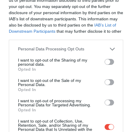
us or personal information disclosed to third parties prior to
your opt-out. You may separately opt-out of the further
disclosure of your personal information by third parties on the
IAB’s list of downstream participants. This information may
also be disclosed by us to third parties on the
IAB’s List of
Downstream Participants
that may further disclose it to other
third parties.
Please note that this website/app uses one or more Google
Personal Data Processing Opt Outs
services and may gather and store information including but
not limited to your visit or usage behaviour. You may click to
I want to opt-out of the Sharing of my
personal data.
grant or deny consent to Google and its third-party tags to
Opted In
use your data for below specified purposes in below Google
consent section.
I want to opt-out of the Sale of my
Personal Data.
Opted In
I want to opt-out of processing my
Personal Data for Targeted Advertising.
Opted In
I want to opt-out of Collection, Use,
Retention, Sale, and/or Sharing of my
Aeroportul
Paris Charles de Gaulle
a avut cele mai
Personal Data that Is Unrelated with the