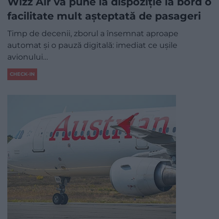
Wizz Air va pune la dispoziție la bord o
facilitate mult așteptată de pasageri
Timp de decenii, zborul a însemnat aproape
automat și o pauză digitală: imediat ce ușile
avionului…
CHECK-IN