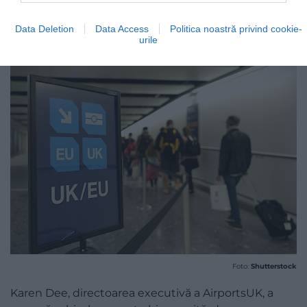
Data Deletion
Data Access
Politica noastră privind cookie-
urile
Foto:
Shutterstock
Karen Dee, directoarea executivă a AirportsUK, a