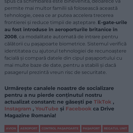
spus că schimbarea este binevenită, deoarece va
permite mai multor familii să folosească această
tehnologie, ceea ce ar putea accelera trecerea
frontierei și reduce timpii de așteptare.
E-gate-urile
au fost introduse în aeroporturile britanice în
2008
, ca modalitate automată de intrare pentru
călătorii cu pașapoarte biometrice. Sistemul verifică
identitatea cu ajutorul tehnologiei de recunoaștere
facială și compară datele din cipul pașaportului cu
mai multe baze de date, pentru a stabili și dacă
pasagerul prezintă vreun risc de securitate.
Urmărește canalele noastre de socializare
pentru a nu pierde conținutul nostru
actualizat constant: ne găsești pe
TikTok
,
Instagram
,
YouTube
și
Facebook
ca Drive
Magazine Romania!
AVION
AEROPORT
CONTROL PAȘAPOARTE
PAȘAPORT
REGATUL UNIT