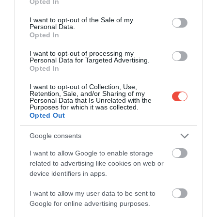
Opted In
use your data for below specified purposes in below Google
consent section.
I want to opt-out of the Sale of my
Personal Data.
Opted In
Guvernul britanic estimează că, după
I want to opt-out of processing my
Personal Data for Targeted Advertising.
schimbare, aproximativ încă 1,5 milioane de
Opted In
copii vor putea folosi acest sistem în
următorul an.
I want to opt-out of Collection, Use,
Retention, Sale, and/or Sharing of my
Personal Data that Is Unrelated with the
Măsura se va aplica la peste 290 de e-gate-uri din
Purposes for which it was collected.
Opted Out
Regatul Unit și din punctele de control britanice
aflate în Europa. E-gate-urile pot fi folosite de
Google consents
cetățenii britanici, dar și de
pasagerii din statele
I want to allow Google to enable storage
Uniunii Europene
, Australia, Canada, Islanda,
related to advertising like cookies on web or
Japonia, Liechtenstein, Noua Zeelandă, Norvegia,
device identifiers in apps.
Singapore, Coreea de Sud, Elveția și Statele Unite,
precum și de membrii serviciului Registered
I want to allow my user data to be sent to
Traveller, dacă au pașaport biometric.
Google for online advertising purposes.