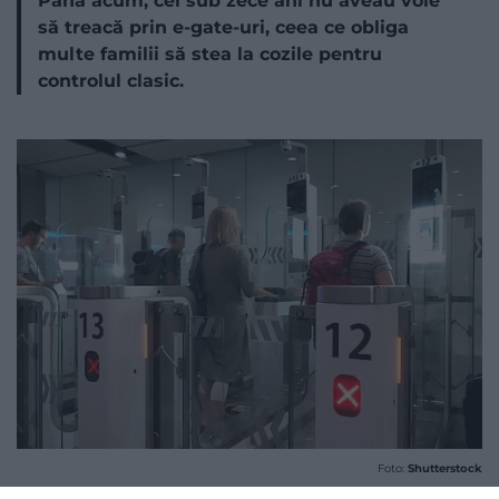
Până acum, cei sub zece ani nu aveau voie
să treacă prin e-gate-uri, ceea ce obliga
multe familii să stea la cozile pentru
controlul clasic.
Foto:
Shutterstock