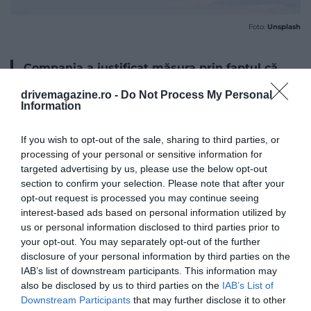
Foto:
Unsplash
Compania a justificat măsura prin faptul că
AENA, principalul operator al aeroporturilor
drivemagazine.ro -
Do Not Process My Personal
spaniole, nu este dispus să reducă taxele
Information
de aeroport.
If you wish to opt-out of the sale, sharing to third parties, or
processing of your personal or sensitive information for
targeted advertising by us, please use the below opt-out
section to confirm your selection. Please note that after your
opt-out request is processed you may continue seeing
interest-based ads based on personal information utilized by
us or personal information disclosed to third parties prior to
your opt-out. You may separately opt-out of the further
disclosure of your personal information by third parties on the
IAB’s list of downstream participants. This information may
also be disclosed by us to third parties on the
IAB’s List of
Downstream Participants
that may further disclose it to other