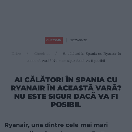
CHECK-IN
2025-01-30
Drive
Check-in
Ai călători în Spania cu Ryanair în
această vară? Nu este sigur dacă va fi posibil
AI CĂLĂTORI ÎN SPANIA CU
RYANAIR ÎN ACEASTĂ VARĂ?
NU ESTE SIGUR DACĂ VA FI
POSIBIL
Ryanair, una dintre cele mai mari