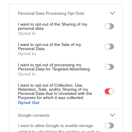
third parties.
Please note that this website/app uses one or more Google
Personal Data Processing Opt Outs
services and may gather and store information including but
not limited to your visit or usage behaviour. You may click to
I want to opt-out of the Sharing of my
personal data.
grant or deny consent to Google and its third-party tags to
Opted In
use your data for below specified purposes in below Google
consent section.
I want to opt-out of the Sale of my
Personal Data.
Opted In
I want to opt-out of processing my
Personal Data for Targeted Advertising.
Opted In
AENA percepe companiilor aeriene o taxă de 10
I want to opt-out of Collection, Use,
Retention, Sale, and/or Sharing of my
euro per pasager, care, potrivit directorului general
Personal Data that Is Unrelated with the
Purposes for which it was collected.
Eddie Wilson, nu numai că este excesivă, dar
Opted Out
conduce și la o utilizare ridicată (64%) a
aeroporturilor regionale spaniole. Pentru a pune
Google consents
acest lucru în perspectivă, Spania are 59 de
I want to allow Google to enable storage
aeroporturi care primesc turiști, dintre care 43 sunt
related to advertising like cookies on web or