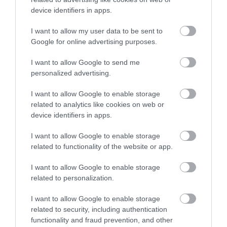
gestionate de AENA, ceea
ce înseamnă în practică
device identifiers in apps.
peste 309 milioane de pasageri pe an.
Prin
urmare, decizia ar putea avea, fără exagerare, un
I want to allow my user data to be sent to
impact asupra turismului din țară, în special în
Google for online advertising purposes.
destinațiile mai mici unde compania aeriană low-
I want to allow Google to send me
cost a jucat un rol important până în prezent.
personalized advertising.
I want to allow Google to enable storage
related to analytics like cookies on web or
device identifiers in apps.
I want to allow Google to enable storage
related to functionality of the website or app.
I want to allow Google to enable storage
related to personalization.
I want to allow Google to enable storage
related to security, including authentication
functionality and fraud prevention, and other