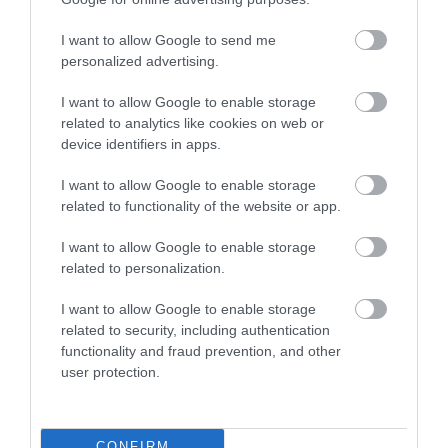
În clip, creatoarea folosește un desert din gelatină și
o bilă făcută dintr-un șervețel pentru a ilustra zborul:
I want to allow Google to send me
gelatina reprezintă aerul, iar bila, avionul. Anna Paul
personalized advertising.
explică apoi ideea principală:
masa de aer apasă
I want to allow Google to enable storage
din toate direcțiile
, astfel încât aeronava este,
related to analytics like cookies on web or
practic, susținută permanent de acest mediu, ca și
device identifiers in apps.
cum ar fi „prinsă” în el. Aici intră în discuție și
turbulența, care poate provoca zdruncinături chiar și
I want to allow Google to enable storage
pe avioanele moderne. Demonstrația rămâne însă
related to functionality of the website or app.
valabilă: atunci când atinge și lovește ușor gelatina
I want to allow Google to enable storage
cu degetul, bila începe să se miște, dar nu „cade” și
related to personalization.
nu este aruncată din locul ei.
I want to allow Google to enable storage
related to security, including authentication
Mesajul e limpede: turbulența înseamnă
functionality and fraud prevention, and other
mișcare și disconfort, nu dispariția forțelor
user protection.
care țin avionul în aer.
CONFIRM