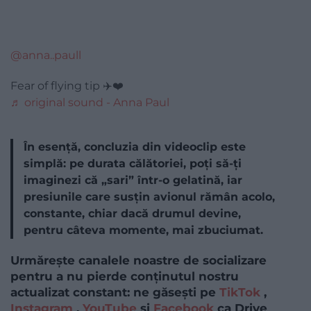
@anna..paull
Fear of flying tip ✈️❤️
♬ original sound - Anna Paul
În esență, concluzia din videoclip este
simplă: pe durata călătoriei, poți să-ți
imaginezi că „sari” într-o gelatină, iar
presiunile care susțin avionul rămân acolo,
constante, chiar dacă drumul devine,
pentru câteva momente, mai zbuciumat.
Urmărește canalele noastre de socializare
pentru a nu pierde conținutul nostru
actualizat constant: ne găsești pe
TikTok
,
Instagram
,
YouTube
și
Facebook
ca Drive