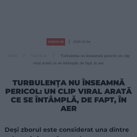
CHECK-IN
2025-12-04
Drive
Check-in
Turbulența nu înseamnă pericol: un clip
viral arată ce se întâmplă, de fapt, în aer
TURBULENȚA NU ÎNSEAMNĂ
PERICOL: UN CLIP VIRAL ARATĂ
CE SE ÎNTÂMPLĂ, DE FAPT, ÎN
AER
Deși zborul este considerat una dintre