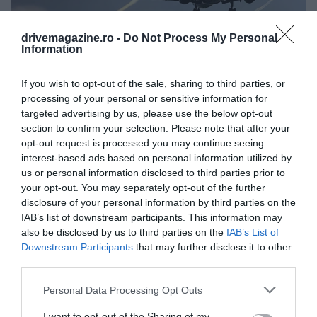
drivemagazine.ro -
Do Not Process My Personal
Information
If you wish to opt-out of the sale, sharing to third parties, or
processing of your personal or sensitive information for
targeted advertising by us, please use the below opt-out
section to confirm your selection. Please note that after your
Foto:
Shutterstock
opt-out request is processed you may continue seeing
interest-based ads based on personal information utilized by
us or personal information disclosed to third parties prior to
Pe TikTok s-a răspândit un videoclip pe
your opt-out. You may separately opt-out of the further
care mulți l-au descris drept surprinzător
disclosure of your personal information by third parties on the
de clar în a explica de ce nu trebuie să te
IAB’s list of downstream participants. This information may
temi că avionul se prăbușește, inclusiv
also be disclosed by us to third parties on the
IAB’s List of
atunci când există turbulențe.
Downstream Participants
that may further disclose it to other
third parties.
Please note that this website/app uses one or more Google
Personal Data Processing Opt Outs
services and may gather and store information including but
not limited to your visit or usage behaviour. You may click to
I want to opt-out of the Sharing of my