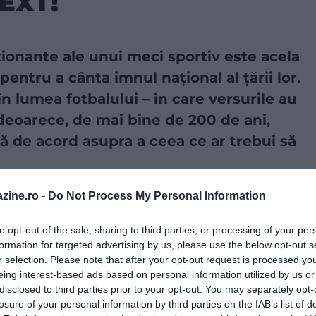
EXT!
onante ale unui meci sportiv este acela
 pentru a cânta imnul național al țării lor.
în lumea fotbalului – în care versurile au
deoarece, de mai bine de 200 de ani,
nă de acord asupra a ceea ce ar trebui să
zine.ro -
Do Not Process My Personal Information
a sursă preferată în Căutarea Google!
to opt-out of the sale, sharing to third parties, or processing of your per
formation for targeted advertising by us, please use the below opt-out s
e încă din secolul al XVIII-lea nu s-a ajuns la un acord
r selection. Please note that after your opt-out request is processed y
„Marcha Real” (Marșul regal). C
ompus de
eing interest-based ads based on personal information utilized by us or
s în 1761, acesta a fost transformat în imn național
disclosed to third parties prior to your opt-out. You may separately opt-
 aceea, în anii 1770.
losure of your personal information by third parties on the IAB’s list of