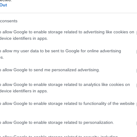
Out
consents
o allow Google to enable storage related to advertising like cookies on
evice identifiers in apps.
Foto:
Shutterstock
o allow my user data to be sent to Google for online advertising
de atunci. De exemplu,
în 1870, generalul Juan Prim,
s.
at un concurs pentru textul melodiei, dar juriul nu a
. În secolul al XX-lea, scriitorul José María Pemán a
to allow Google to send me personalized advertising.
 în traducere – sună după cum urmează:
o allow Google to enable storage related to analytics like cookies on
evice identifiers in apps.
o allow Google to enable storage related to functionality of the website
o allow Google to enable storage related to personalization.
o allow Google to enable storage related to security, including