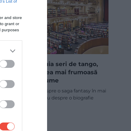
B’s List of
er and store
to grant or
ed purposes
În 1919 găzduia seri de tango,
astăzi este cea mai frumoasă
librărie din lume
Fie că vorbim despre o saga fantasy în mai
multe volume sau despre o biografie
tulburătoare…
CULTURĂ