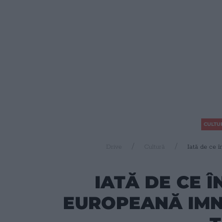
CULTU
Drive
Cultură
Iată de ce î
IATĂ DE CE 
EUROPEANĂ IMN