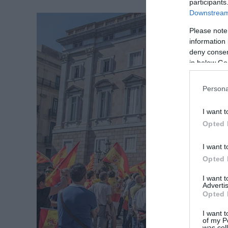
participants
Downstream 
Please note
information 
deny consent
in below Go
Persona
I want t
Opted 
I want t
Opted 
I want 
Advertis
Opted 
I want t
of my P
was col