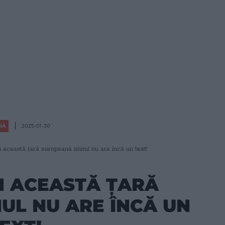
RĂ
2025-01-30
n această țară europeană imnul nu are încă un text!
ÎN ACEASTĂ ȚARĂ
UL NU ARE ÎNCĂ UN