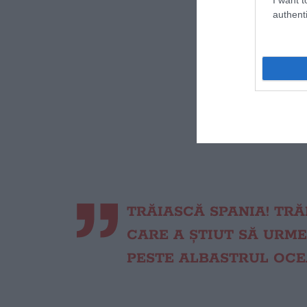
authenti
TRĂIASCĂ SPANIA! TRĂ
CARE A ȘTIUT SĂ URME
PESTE ALBASTRUL OCE