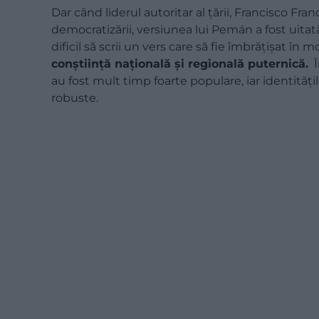
Dar când liderul autoritar al țării, Francisco Fran
democratizării, versiunea lui Pemán a fost uitat
dificil să scrii un vers care să fie îmbrățișat în 
conștiință națională și regională puternică.
Î
au fost mult timp foarte populare, iar identitățile
robuste.