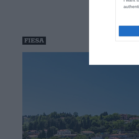
authenti
FIESA