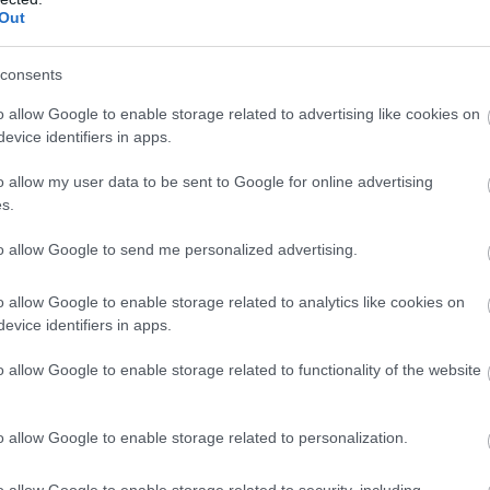
Out
 din Slovenia, ceea ce o face o alegere excelentă
țin sub 3.000 de locuitori, Portorož se mândrește cu
consents
de neegalat, iar plaja nu este niciodată plictisitoare:
e varietate de activități îi așteaptă pe turiști. Pentru
o allow Google to enable storage related to advertising like cookies on
evice identifiers in apps.
 zone nisipoase.
o allow my user data to be sent to Google for online advertising
s.
to allow Google to send me personalized advertising.
o allow Google to enable storage related to analytics like cookies on
evice identifiers in apps.
o allow Google to enable storage related to functionality of the website
o allow Google to enable storage related to personalization.
o allow Google to enable storage related to security, including