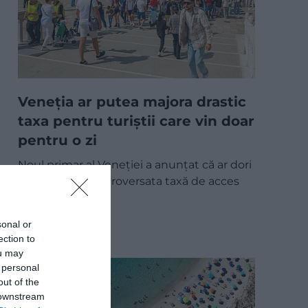
Veneția ar putea majora drastic
taxa pentru turiștii care vin doar
pentru o zi
Noul primar al Veneției a anunțat că ar dori
să majoreze controversata taxă de acces
plătită de…
DESTINAȚII
sonal or
ection to
ou may
 personal
out of the
 downstream