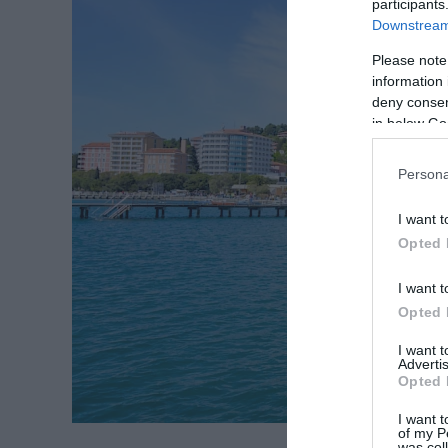
participants
Downstream 
Please note
information 
deny consent
in below Go
Persona
I want t
Opted 
I want t
Opted 
I want 
Advertis
Opted 
I want t
of my P
was col