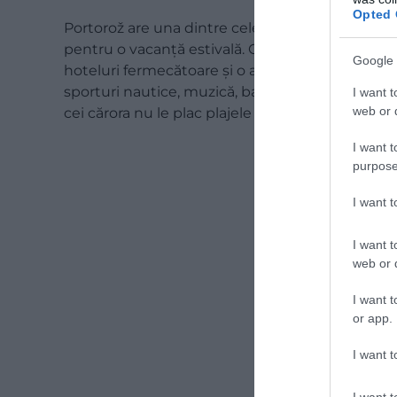
Opted 
Portorož are una dintre cele mai frumoase plaje
pentru o vacanță estivală. Cu o populație de pu
Google 
hoteluri fermecătoare și o atmosferă sofisticată 
sporturi nautice, muzică, baruri pe plajă și o mar
I want t
web or d
cei cărora nu le plac plajele cu pietriș, există și
I want t
purpose
I want 
I want t
web or d
I want t
or app.
I want t
I want t