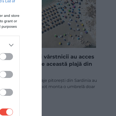
B’s List of
er and store
to grant or
ed purposes
Doar copiii și vârstnicii au acces
la umbrele pe această plajă din
Italia
Vizitatorii unei plaje pitorești din Sardinia au
fost anunțați că pot monta o umbrelă doar
dacă…
DESTINAȚII