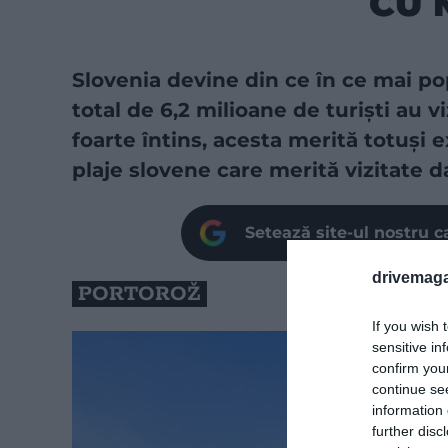
CU 
Slovenia devine din ce în ce mai pop
total de 6,2 milioane de turiști au viz
foarte întins, acesta merită totuși 
plaje slovene care merită vizitate da
Setează site-ul nostru c
drivemaga
PORTOROŽ
If you wish 
sensitive in
confirm you
continue se
information 
further disc