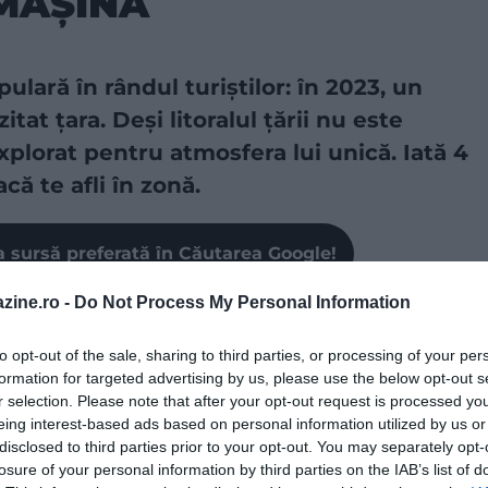
MAȘINA
ulară în rândul turiștilor: în 2023, un
itat țara. Deși litoralul țării nu este
explorat pentru atmosfera lui unică. Iată 4
că te afli în zonă.
a sursă preferată în Căutarea Google!
zine.ro -
Do Not Process My Personal Information
to opt-out of the sale, sharing to third parties, or processing of your per
formation for targeted advertising by us, please use the below opt-out s
r selection. Please note that after your opt-out request is processed y
eing interest-based ads based on personal information utilized by us or
disclosed to third parties prior to your opt-out. You may separately opt-
losure of your personal information by third parties on the IAB’s list of