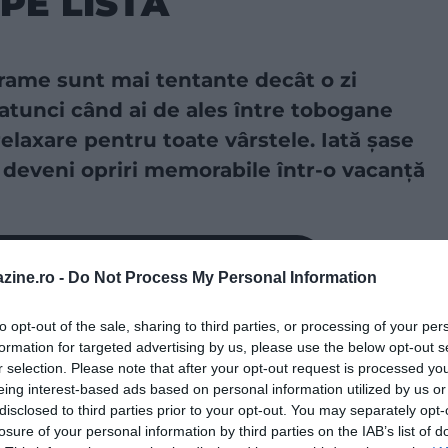
PE LISTĂ
ograme sunt mai tentante decât o zi
 atunci când ai de ales între tobogane
relaxare pentru toate vârstele. Iată șase
 deveni opriri memorabile într-o vacanță
a sursă preferată în Căutarea Google!
zine.ro -
Do Not Process My Personal Information
to opt-out of the sale, sharing to third parties, or processing of your per
formation for targeted advertising by us, please use the below opt-out s
r selection. Please note that after your opt-out request is processed y
eing interest-based ads based on personal information utilized by us or
disclosed to third parties prior to your opt-out. You may separately opt-
losure of your personal information by third parties on the IAB’s list of