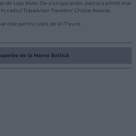
ați de Lazy River. De-a lungul anilor, parcul a primit mai
i în cadrul Tripadvisor Travelers' Choice Awards.
ar cele pentru copii, de la 17 euro.
 superbe de la Marea Baltică