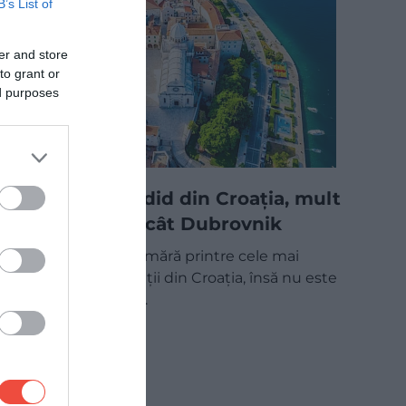
B’s List of
er and store
to grant or
ed purposes
Orașul splendid din Croația, mult
mai ieftin decât Dubrovnik
Dubrovnik se numără printre cele mai
populare destinații din Croația, însă nu este
singurul oraș de…
DESTINAȚII