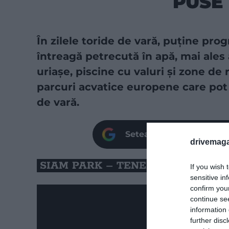
PUSE 
În zilele toride de vară, puține pr
întreagă petrecută în apă, mai ales
uriașe, piscine cu valuri și zone de 
parcuri acvatice europene care pot
de vară.
Setează site-ul nostru c
drivemaga
SIAM PARK – TENERIFE, SPANIA
If you wish 
sensitive in
confirm you
continue se
information 
further disc