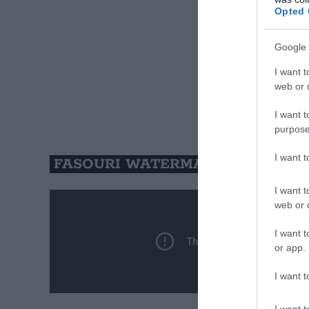
Opted 
Google 
I want t
web or d
I want t
purpose
I want 
FASOURI WATERMANIA – CIPRU
I want t
web or d
I want t
or app.
I want t
I want t