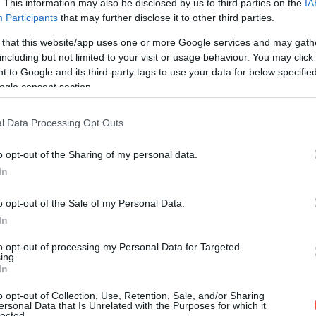
. This information may also be disclosed by us to third parties on the
IA
Participants
that may further disclose it to other third parties.
 that this website/app uses one or more Google services and may gath
including but not limited to your visit or usage behaviour. You may click 
uri acvatice din lume,
Siam Park
își întâmpină
 to Google and its third-party tags to use your data for below specifi
Cea mai celebră atracție este Tower of Power, un
ogle consent section.
ariu. O altă atracție populară este Wave Palace,
. Vegetația tropicală completează atmosfera exotică a
l Data Processing Opt Outs
o opt-out of the Sharing of my personal data.
iar cele pentru copii, de la 28 de euro.
In
o opt-out of the Sale of my Personal Data.
In
to opt-out of processing my Personal Data for Targeted
ing.
In
o opt-out of Collection, Use, Retention, Sale, and/or Sharing
ersonal Data that Is Unrelated with the Purposes for which it
lected.