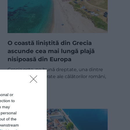
O coastă liniștită din Grecia
ascunde cea mai lungă plajă
nisipoasă din Europa
Grecia este, pe bună dreptate, una dintre
destinațiile preferate ale călătorilor români,
însă plaja…
DESTINAȚII
sonal or
ection to
ou may
 personal
out of the
 downstream