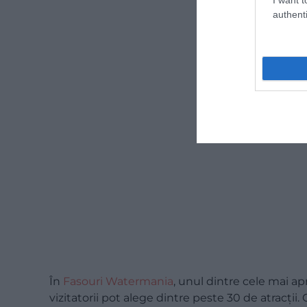
authenti
În
Fasouri Watermania
, unul dintre cele mai ap
vizitatorii pot alege dintre peste 30 de atracții