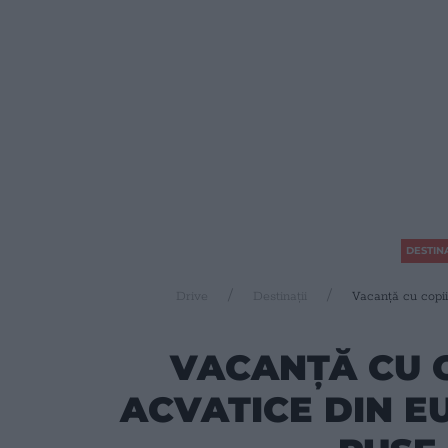
DESTINA
Drive
Destinații
Vacanță cu copii
VACANȚĂ CU C
ACVATICE DIN E