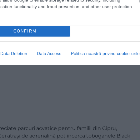
cation functionality and fraud prevention, and other user protection.
CONFIRM
Data Deletion
Data Access
Politica noastră privind cookie-urile
reciate parcuri acvatice pentru familii din Cipru,
. Cei atrași de adrenalină pot încerca toboganele Black