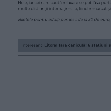
Hole, iar cei care caută relaxare se pot lăsa purt
multe distincții internaționale, fiind remarcat ș
Biletele pentru adulți pornesc de la 30 de euro, i
Interesant!
Litoral fără caniculă: 6 stațiuni