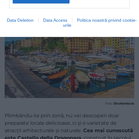
Data Deletion
Data Access
Politica noastră privind cookie-
urile
Foto:
Shutterstock
Plimbându-te prin zonă, nu vei descoperi doar
preparate locale delicioase, ci și o varietate de
atracții arhitecturale și naturale.
Cea mai cunoscută
este Castello della Dragonara,
construit în secolul