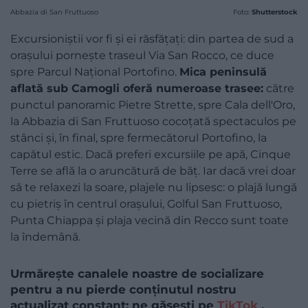
Abbazia di San Fruttuoso
Foto:
Shutterstock
Excursioniștii vor fi și ei răsfățați: din partea de sud a
orașului pornește traseul Via San Rocco, ce duce
spre Parcul Național Portofino.
Mica peninsulă
aflată sub Camogli oferă numeroase trasee:
către
punctul panoramic Pietre Strette, spre Cala dell'Oro,
la Abbazia di San Fruttuoso cocoțată spectaculos pe
stânci și, în final, spre fermecătorul Portofino, la
capătul estic. Dacă preferi excursiile pe apă, Cinque
Terre se află la o aruncătură de băț. Iar dacă vrei doar
să te relaxezi la soare, plajele nu lipsesc: o plajă lungă
cu pietriș în centrul orașului, Golful San Fruttuoso,
Punta Chiappa și plaja vecină din Recco sunt toate
la îndemână.
Urmărește canalele noastre de socializare
pentru a nu pierde conținutul nostru
actualizat constant: ne găsești pe
TikTok
,