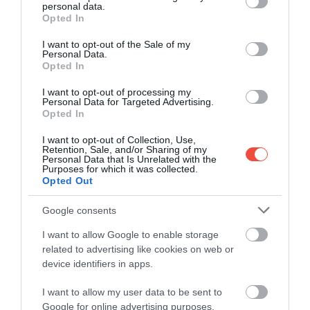
personal data.
grant or deny consent to Google and its third-party tags to
Opted In
Deși rolul orașului Camogli a scăzut la începutul
use your data for below specified purposes in below Google
secolului XX, odată cu apariția vapoarelor și cu
consent section.
I want to opt-out of the Sale of my
dominația tot mai mare a portului Genova, tradiția
Personal Data.
Opted In
sa maritimă este păstrată și astăzi în Museo
Marinaro.
Bogatul trecut maritim merge mână în
I want to opt-out of processing my
Personal Data for Targeted Advertising.
mână cu gastronomia locală.
Printre specialitățile
Opted In
regiunii se numără
frittura di pesce
(pește prăjit),
baccalá alla camogliese
(cod sărat cu roșii și usturoi),
I want to opt-out of Collection, Use,
Retention, Sale, and/or Sharing of my
acciughe marinate
(hamsii marinate), dar cum
Personal Data that Is Unrelated with the
Purposes for which it was collected.
Liguria este considerată patria pesto-ului, nu trebuie
Opted Out
ratate nici
trofie alla pesto
(paste cu pesto, fasole
verde și cartofi) sau
lasagne al pesto
(lasagna cu
Google consents
pesto).
I want to allow Google to enable storage
related to advertising like cookies on web or
Iar dimineața începe perfect cu o focaccia
device identifiers in apps.
ligure proaspătă.
I want to allow my user data to be sent to
Google for online advertising purposes.