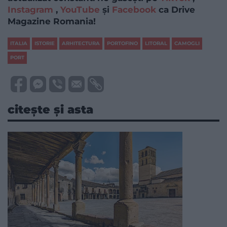
Instagram
,
YouTube
și
Facebook
ca Drive
Magazine Romania!
ITALIA
ISTORIE
ARHITECTURA
PORTOFINO
LITORAL
CAMOGLI
PORT
citește și asta