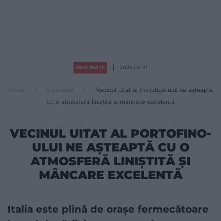
DESTINAȚII
2025-05-31
Drive
Destinații
Vecinul uitat al Portofino-ului ne așteaptă
cu o atmosferă liniștită și mâncare excelentă
VECINUL UITAT AL PORTOFINO-
ULUI NE AȘTEAPTĂ CU O
ATMOSFERĂ LINIȘTITĂ ȘI
MÂNCARE EXCELENTĂ
Italia este plină de orașe fermecătoare