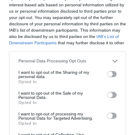
interest-based ads based on personal information utilized by
us or personal information disclosed to third parties prior to
your opt-out. You may separately opt-out of the further
disclosure of your personal information by third parties on the
IAB’s list of downstream participants. This information may
also be disclosed by us to third parties on the
IAB’s List of
Downstream Participants
that may further disclose it to other
third parties.
Please note that this website/app uses one or more Google
Personal Data Processing Opt Outs
Foto:
Adrère Amellal
services and may gather and store information including but
SINGITA LEBOMBO LODGE – AFRICA
not limited to your visit or usage behaviour. You may click to
I want to opt-out of the Sharing of my
personal data.
grant or deny consent to Google and its third-party tags to
Opted In
DE SUD
use your data for below specified purposes in below Google
consent section.
I want to opt-out of the Sale of my
Personal Data.
În
Singita Lebombo Lodge
situat în Parcul Național
Opted In
Kruger au fost create 13 camere în peretele de
stâncă, cu o vedere minunată asupra râului
I want to opt-out of processing my
Personal Data for Targeted Advertising.
N'wanetsi. Fiecare cameră are propriul balcon, din
Opted In
care putem observa viața de zi cu zi a animalelor
sălbatice, inclusiv elefanți, babuini și crocodili. La
I want to opt-out of Collection, Use,