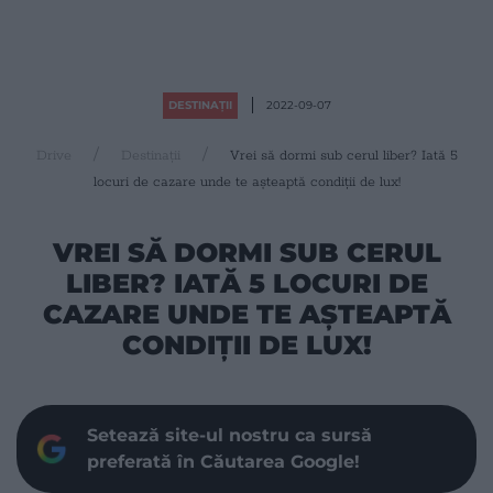
DESTINAȚII
2022-09-07
Drive
Destinații
Vrei să dormi sub cerul liber? Iată 5
locuri de cazare unde te așteaptă condiții de lux!
VREI SĂ DORMI SUB CERUL
LIBER? IATĂ 5 LOCURI DE
CAZARE UNDE TE AȘTEAPTĂ
CONDIȚII DE LUX!
Setează site-ul nostru ca sursă
preferată în Căutarea Google!