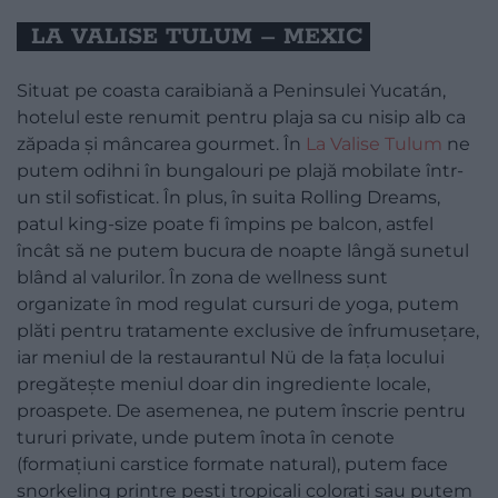
LA VALISE TULUM – MEXIC
Situat pe coasta caraibiană a Peninsulei Yucatán,
hotelul este renumit pentru plaja sa cu nisip alb ca
zăpada și mâncarea gourmet. În
La Valise Tulum
ne
putem odihni în bungalouri pe plajă mobilate într-
un stil sofisticat. În plus, în suita Rolling Dreams,
patul king-size poate fi împins pe balcon, astfel
încât să ne putem bucura de noapte lângă sunetul
blând al valurilor. În zona de wellness sunt
organizate în mod regulat cursuri de yoga, putem
plăti pentru tratamente exclusive de înfrumusețare,
iar meniul de la restaurantul Nü de la fața locului
pregătește meniul doar din ingrediente locale,
proaspete. De asemenea, ne putem înscrie pentru
tururi private, unde putem înota în cenote
(formațiuni carstice formate natural), putem face
snorkeling printre pești tropicali colorați sau putem