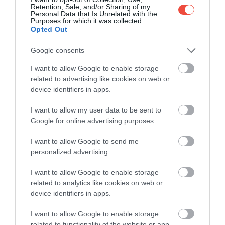
Retention, Sale, and/or Sharing of my
cerere, personalul va transforma în câteva secunde
Personal Data that Is Unrelated with the
Purposes for which it was collected.
patul de pe balcon pentru un somn de noapte –
Opted Out
soarele răsare chiar vizavi de pat și, dacă avem noroc,
s-ar putea să ne trezim cu sunetul leilor care se
Google consents
plimbă pe sub balcoane.
I want to allow Google to enable storage
related to advertising like cookies on web or
device identifiers in apps.
I want to allow my user data to be sent to
Google for online advertising purposes.
I want to allow Google to send me
personalized advertising.
I want to allow Google to enable storage
related to analytics like cookies on web or
device identifiers in apps.
I want to allow Google to enable storage
Foto:
Facebook
related to functionality of the website or app.