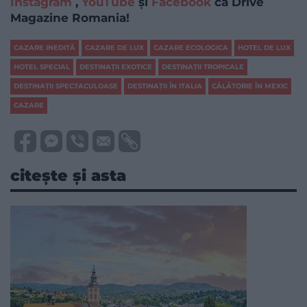
Instagram
,
YouTube
și
Facebook
ca Drive
Magazine Romania!
CAZARE INEDITĂ
CAZARE DE LUX
CAZARE ECOLOGICA
HOTEL DE LUX
HOTEL SPECIAL
DESTINAȚII EXOTICE
DESTINAȚII TROPICALE
DESTINAȚII SPECTACULOASE
DESTINAȚII ÎN ITALIA
CĂLĂTORIE ÎN MEXIC
CAZARE
citește și asta