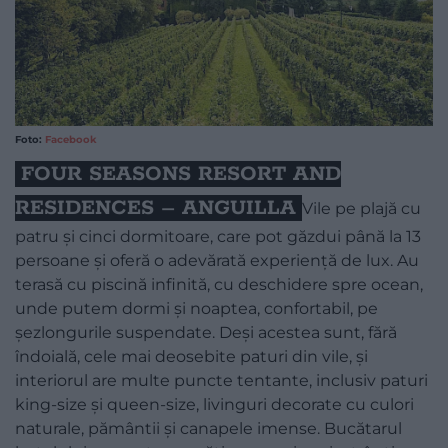
Foto:
Facebook
FOUR SEASONS RESORT AND
RESIDENCES – ANGUILLA
Vile pe plajă cu
patru și cinci dormitoare, care pot găzdui până la 13
persoane și oferă o adevărată experiență de lux. Au
terasă cu piscină infinită, cu deschidere spre ocean,
unde putem dormi și noaptea, confortabil, pe
șezlongurile suspendate. Deși acestea sunt, fără
îndoială, cele mai deosebite paturi din vile, și
interiorul are multe puncte tentante, inclusiv paturi
king-size și queen-size, livinguri decorate cu culori
naturale, pământii și canapele imense. Bucătarul