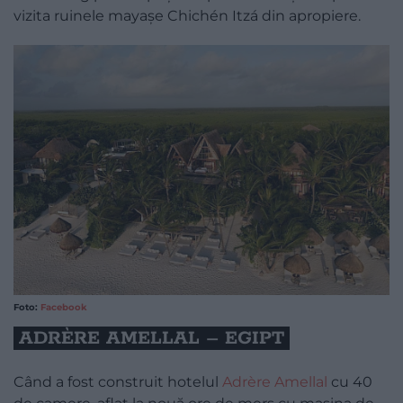
vizita ruinele mayașe Chichén Itzá din apropiere.
Foto:
Facebook
ADRÈRE AMELLAL – EGIPT
Când a fost construit hotelul
Adrère Amellal
cu 40