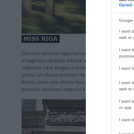
Opted 
Google 
I want t
web or d
MISS RIGA
I want t
Decorul exterior spectaculos Art Nouveau poate 
purpose
Imaginea capitalei letone a fost definită în m
național, care singur a proiectat aproximativ 250 
I want 
printr-un decor exterior deosebit, iar casa de l
femei, este una dintre favoritele și mândria localn
I want t
web or d
poreclă: locuitorii orașului îl cunosc drept Miss 
I want t
or app.
I want t
I want t