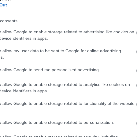
Out
consents
o allow Google to enable storage related to advertising like cookies on
evice identifiers in apps.
o allow my user data to be sent to Google for online advertising
fi admirat pe multe dintre clădirile din Riga.
s.
are măsură de Konstantīns Pēkšēns, venerat ca erou
de clădiri în oraș. Lucrările sale se caracterizează
to allow Google to send me personalized advertising.
ocuințe de pe strada Smilšu, decorată cu statui de
icilor. Așa că unul dintre reliefuri a primit chiar și o
o allow Google to enable storage related to analytics like cookies on
evice identifiers in apps.
Riga.
o allow Google to enable storage related to functionality of the website
o allow Google to enable storage related to personalization.
o allow Google to enable storage related to security, including