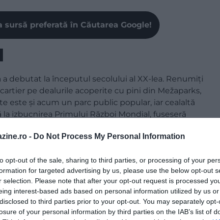
a sursă preferată în Căutarea Google!
 a debutat la începutul secolului al XX-lea. Renumiți
cartier pe dealurile acoperite cu pini din Mežaparks,
te este și acum un parc public popular, iar cealaltă
 la izbucnirea Primului Război Mondial, fuseseră
 stilul Art Nouveau Heimatstil din Germania. Clădirile
zine.ro -
Do Not Process My Personal Information
cartierului de vile, care ne invită la o plimbare plăcută,
etrecere a timpului liber și de picnic pentru locuitorii
to opt-out of the sale, sharing to third parties, or processing of your per
.
formation for targeted advertising by us, please use the below opt-out s
r selection. Please note that after your opt-out request is processed y
eing interest-based ads based on personal information utilized by us or
disclosed to third parties prior to your opt-out. You may separately opt-
losure of your personal information by third parties on the IAB’s list of