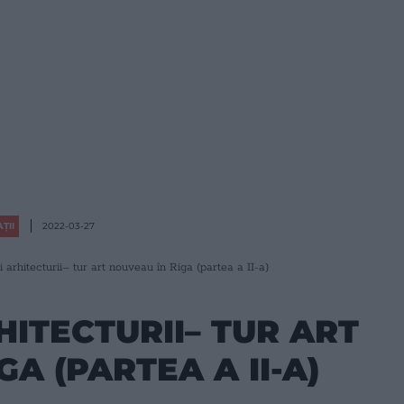
ȚII
2022-03-27
i arhitecturii– tur art nouveau în Riga (partea a II-a)
HITECTURII– TUR ART
A (PARTEA A II-A)