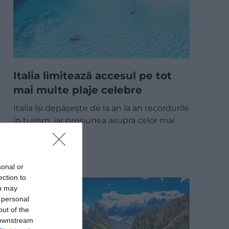
Italia limitează accesul pe tot
mai multe plaje celebre
Italia își depășește de la an la an recordurile
în turism, iar presiunea asupra celor mai
cunoscute…
DESTINAȚII
sonal or
ection to
ou may
 personal
out of the
 downstream