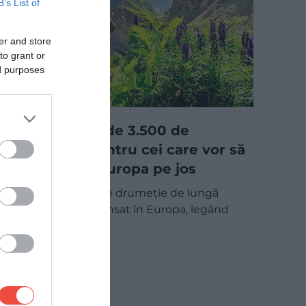
B’s List of
er and store
to grant or
ed purposes
Noul traseu de 3.500 de
kilometri pentru cei care vor să
traverseze Europa pe jos
Un nou traseu de drumeție de lungă
distanță a fost lansat în Europa, legând
coasta baltică a…
DESTINAȚII