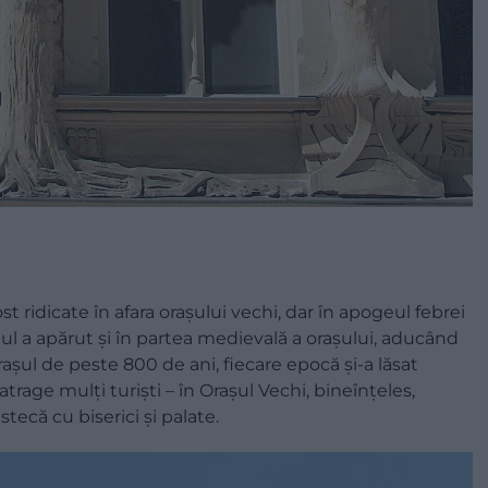
t ridicate în afara orașului vechi, dar în apogeul febrei
lul a apărut și în partea medievală a orașului, aducând
 orașul de peste 800 de ani, fiecare epocă și-a lăsat
rage mulți turiști – în Orașul Vechi, bineînțeles,
stecă cu biserici și palate.