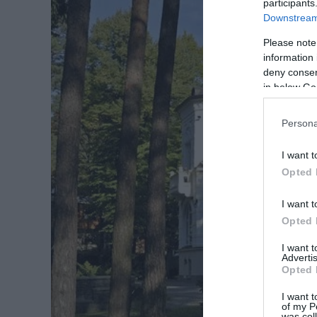
participants
Downstream 
Please note
information 
deny consent
in below Go
Persona
I want t
Opted 
I want t
Opted 
I want 
Advertis
Opted 
I want t
of my P
was col