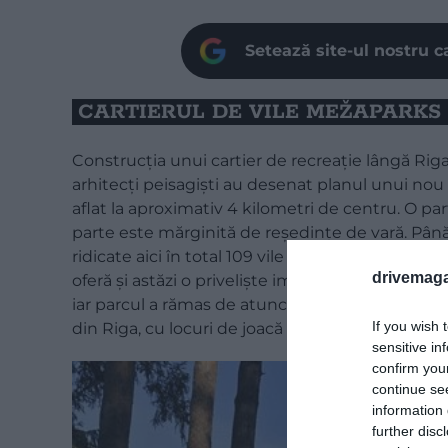
Setează site-ul nostru c
CARTIERUL DE VILE MEŽAPARKS
Construcția unui cartier de recreație lângă Riga
arhitecți peisagiști au desenat planul unui nou 
aflat la aproximativ 4 kilometri de centru. O par
parte este mărginită de reședințe de vară. Până
ridicate aici în total 109 vile – în mare parte în
drivemaga
oferă și astăzi o priveliște impresionantă asupra 
iar parcul a rămas de atunci un loc preferat de p
If you wish 
din Riga, cu locuri de joacă și o scenă în aer liber
sensitive in
confirm you
continue se
information 
further disc