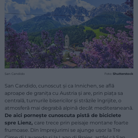
San Candido
Foto:
Shutterstock
San Candido, cunoscut și ca Innichen, se află
aproape de granița cu Austria și are, prin piața sa
centrală, turnurile bisericilor și străzile îngrijite, o
atmosferă mai degrabă alpină decât mediteraneană.
De aici pornește cunoscuta pistă de biciclete
spre Lienz,
care trece prin peisaje montane foarte
frumoase. Din împrejurimi se ajunge ușor la Tre
Cime di Lavaredo și la Lago di Braies, astfel că San