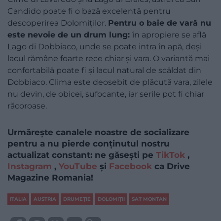
Candido poate fi o bază excelentă pentru
descoperirea Dolomiților.
Pentru o baie de vară nu
este nevoie de un drum lung:
în apropiere se află
Lago di Dobbiaco, unde se poate intra în apă, deși
lacul rămâne foarte rece chiar și vara. O variantă mai
confortabilă poate fi și lacul natural de scăldat din
Dobbiaco. Clima este deosebit de plăcută vara, zilele
nu devin, de obicei, sufocante, iar serile pot fi chiar
răcoroase.
Urmărește canalele noastre de socializare
pentru a nu pierde conținutul nostru
actualizat constant: ne găsești pe
TikTok
,
Instagram
,
YouTube
și
Facebook
ca Drive
Magazine Romania!
ITALIA
AUSTRIA
DRUMEŢIE
DOLOMIȚII
SAT MONTAN