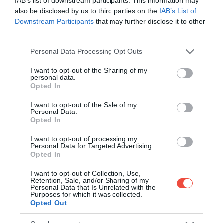
IAB’s list of downstream participants. This information may
also be disclosed by us to third parties on the
IAB’s List of
Downstream Participants
that may further disclose it to other
third parties.
Please note that this website/app uses one or more Google
Personal Data Processing Opt Outs
services and may gather and store information including but
not limited to your visit or usage behaviour. You may click to
I want to opt-out of the Sharing of my
personal data.
grant or deny consent to Google and its third-party tags to
Opted In
use your data for below specified purposes in below Google
consent section.
I want to opt-out of the Sale of my
Personal Data.
Opted In
Corvara in Badia, situată în Val Badia, oferă o
I want to opt-out of processing my
atmosferă liniștită, dar elegantă, chiar în inima
Personal Data for Targeted Advertising.
Opted In
Dolomiților. Localitatea este înconjurată aproape din
toate părțile de munți, așa că priveliștile sunt
I want to opt-out of Collection, Use,
Retention, Sale, and/or Sharing of my
garantate. Nu departe de centru se află celebrele
Personal Data that Is Unrelated with the
pasuri Sella și Gardena, prin care trec
unele dintre
Purposes for which it was collected.
Opted Out
cele mai frumoase drumuri panoramice ale
regiunii.
Pentru plimbări și drumeții, o alegere bună