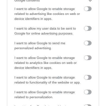
Google consents
este Parcul Natural Puez-Odle, aflat spre nord.
Merită făcută și o oprire la mica cascadă Pisciadù.
I want to allow Google to enable storage
related to advertising like cookies on web or
Zona este foarte apreciată de cicliștii de șosea, astfel
device identifiers in apps.
că cei care vor o vacanță activă pot descoperi
înălțimile și pe două roți.
I want to allow my user data to be sent to
Google for online advertising purposes.
I want to allow Google to send me
personalized advertising.
Bine de știut!
4 sate italiene care pot
surprinde mai mult decât marile orașe
I want to allow Google to enable storage
related to analytics like cookies on web or
device identifiers in apps.
ALLEGHE
I want to allow Google to enable storage
related to functionality of the website or app.
I want to allow Google to enable storage
related to personalization.