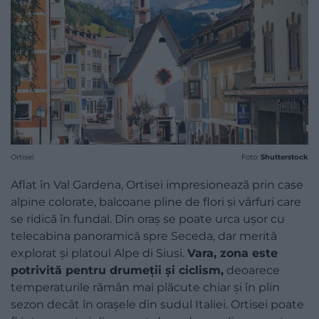
Ortisei
Foto:
Shutterstock
Aflat în Val Gardena, Ortisei impresionează prin case
alpine colorate, balcoane pline de flori și vârfuri care
se ridică în fundal. Din oraș se poate urca ușor cu
telecabina panoramică spre Seceda, dar merită
explorat și platoul Alpe di Siusi.
Vara, zona este
potrivită pentru drumeții și ciclism,
deoarece
temperaturile rămân mai plăcute chiar și în plin
sezon decât în orașele din sudul Italiei. Ortisei poate