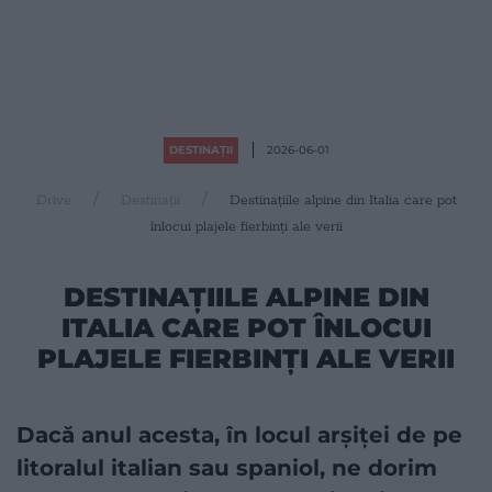
DESTINAȚII
2026-06-01
Drive
Destinații
Destinațiile alpine din Italia care pot
înlocui plajele fierbinți ale verii
DESTINAȚIILE ALPINE DIN
ITALIA CARE POT ÎNLOCUI
PLAJELE FIERBINȚI ALE VERII
Dacă anul acesta, în locul arșiței de pe
litoralul italian sau spaniol, ne dorim