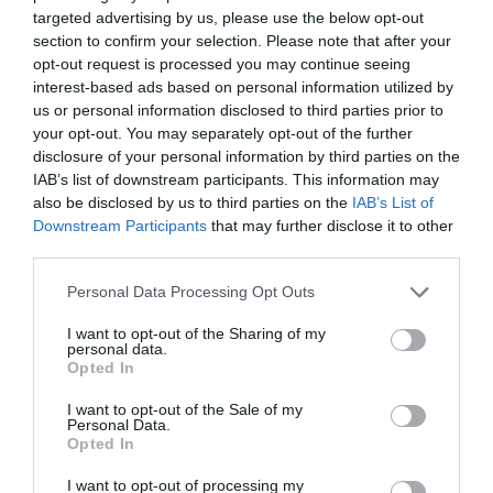
cadru de litoral, Barcelona este orașul potrivit pentru
targeted advertising by us, please use the below opt-out
tine. Capitala catalană atrage o mulțime de turiști
section to confirm your selection. Please note that after your
pe tot parcursul anului, iar atmosfera unică și stilul
opt-out request is processed you may continue seeing
său distinctiv sunt ușor de îndrăgit.
interest-based ads based on personal information utilized by
us or personal information disclosed to third parties prior to
your opt-out. You may separately opt-out of the further
disclosure of your personal information by third parties on the
IAB’s list of downstream participants. This information may
also be disclosed by us to third parties on the
IAB’s List of
Downstream Participants
that may further disclose it to other
third parties.
Please note that this website/app uses one or more Google
Personal Data Processing Opt Outs
services and may gather and store information including but
not limited to your visit or usage behaviour. You may click to
I want to opt-out of the Sharing of my
personal data.
grant or deny consent to Google and its third-party tags to
Opted In
use your data for below specified purposes in below Google
consent section.
I want to opt-out of the Sale of my
Personal Data.
Opted In
Foto: Shutterstock
​2. PARIS
I want to opt-out of processing my