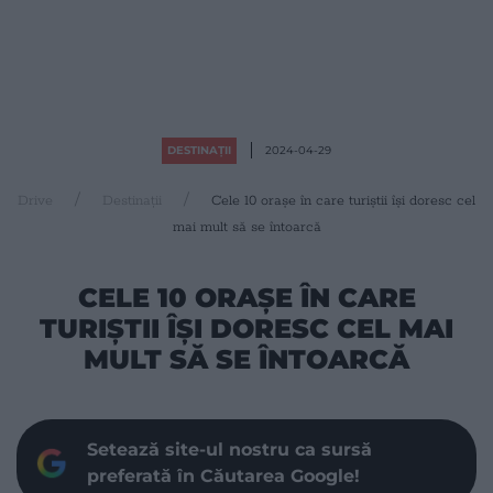
DESTINAȚII
2024-04-29
Drive
Destinații
Cele 10 orașe în care turiștii își doresc cel
mai mult să se întoarcă
CELE 10 ORAȘE ÎN CARE
TURIȘTII ÎȘI DORESC CEL MAI
MULT SĂ SE ÎNTOARCĂ
Setează site-ul nostru ca sursă
preferată în Căutarea Google!