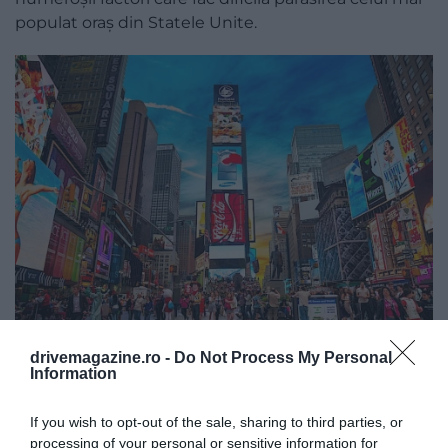
populat oraș din Statele Unite.
Foto: Shutterstock
drivemagazine.ro -
Do Not Process My Personal
Information
3. BARCELONA
If you wish to opt-out of the sale, sharing to third parties, or
Dacă vrei să admiri cea mai bună arhitectură într-un
processing of your personal or sensitive information for