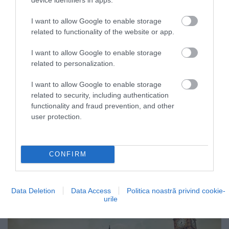
I want to allow Google to enable storage
Foto: Shutterstock
related to functionality of the website or app.
​1. LONDRA
I want to allow Google to enable storage
related to personalization.
Capitala Regatului Unit a fost orașul cel mai des
menționat de utilizatori. Potrivit Time Out, mulți au
I want to allow Google to enable storage
related to security, including authentication
subliniat cât de mult se simt ca acasă în acest oraș.
functionality and fraud prevention, and other
Nu este de mirare că atât de mulți oameni vor să se
user protection.
întoarcă, deoarece există extrem de multe detalii
interesante în acest oraș, încât este de-a dreptul
imposibil să explorezi tot ceea ce are Londra de
CONFIRM
oferit într-o singură călătorie.
Data Deletion
Data Access
Politica noastră privind cookie-
urile