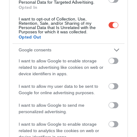
Personal Data for Targeted Advertising.
Opted In
Pe locul al doilea se află Parisul. Capitala franceză
este, de asemenea, menționată pe scară largă ca
I want to opt-out of Collection, Use,
Retention, Sale, and/or Sharing of my
fiind centrul iubirii și al modei și, pe lângă marea de
Personal Data that Is Unrelated with the
Purposes for which it was collected.
atracții, gastronomia și viața de noapte oferă o
Opted Out
experiență unică. Toate acestea lasă o amprentă
adâncă în sufletul călătorului, care poate fi alinată
Google consents
doar printr-o întoarcere rapidă.
I want to allow Google to enable storage
related to advertising like cookies on web or
device identifiers in apps.
I want to allow my user data to be sent to
Google for online advertising purposes.
I want to allow Google to send me
personalized advertising.
I want to allow Google to enable storage
related to analytics like cookies on web or
device identifiers in apps.