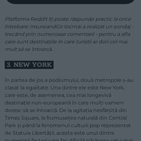
Platforma Reddit îți poate răspunde practic la orice
întrebare: InsureandGo tocmai a realizat un sondaj -
trecând prin numeroase comentarii - pentru a afla
care sunt destinațiile în care turiștii ar dori cel mai
mult să se întoarcă.
​3. NEW YORK
În partea de jos a podiumului, două metropole s-au
clasat la egalitate. Una dintre ele este New York,
care este, de asemenea, cea mai longevivă
destinație non-europeană în care mulți oameni
doresc să se întoarcă. De la agitația nesfârșită din
Times Square, la frumusețea naturală din Central
Park și până la fenomenul culturii pop reprezentat
de Statuia Libertății, acesta este unul dintre
numeroșii factori care fac dificilă părăsirea celui mai