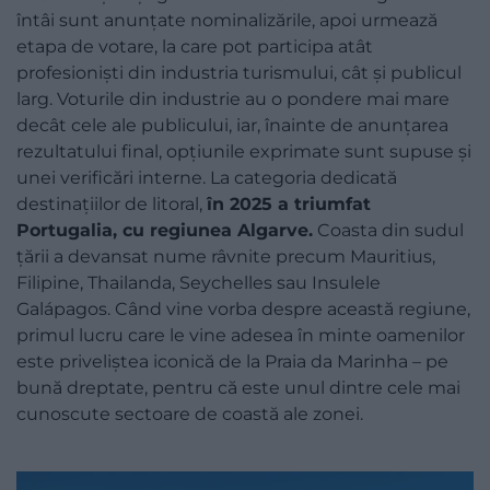
întâi sunt anunțate nominalizările, apoi urmează
etapa de votare, la care pot participa atât
profesioniști din industria turismului, cât și publicul
larg. Voturile din industrie au o pondere mai mare
decât cele ale publicului, iar, înainte de anunțarea
rezultatului final, opțiunile exprimate sunt supuse și
unei verificări interne. La categoria dedicată
destinațiilor de litoral,
în 2025 a triumfat
Portugalia, cu regiunea Algarve.
Coasta din sudul
țării a devansat nume râvnite precum Mauritius,
Filipine, Thailanda, Seychelles sau Insulele
Galápagos. Când vine vorba despre această regiune,
primul lucru care le vine adesea în minte oamenilor
este priveliștea iconică de la Praia da Marinha – pe
bună dreptate, pentru că este unul dintre cele mai
cunoscute sectoare de coastă ale zonei.