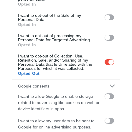
grant or deny consent to Google and its third-party tags to
Opted In
use your data for below specified purposes in below Google
consent section.
I want to opt-out of the Sale of my
Personal Data.
Opted In
I want to opt-out of processing my
Personal Data for Targeted Advertising.
Opted In
I want to opt-out of Collection, Use,
Retention, Sale, and/or Sharing of my
Personal Data that Is Unrelated with the
Purposes for which it was collected.
Opted Out
Google consents
I want to allow Google to enable storage
related to advertising like cookies on web or
device identifiers in apps.
I want to allow my user data to be sent to
Google for online advertising purposes.
Algarve
Foto:
Claudio Schwarz/Unsplash