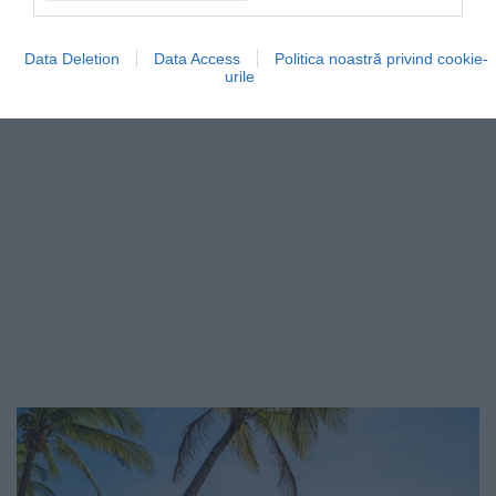
Data Deletion
Data Access
Politica noastră privind cookie-
urile