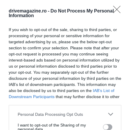
premiate, iar la același nivel se află și
Insulele Turks și Caicos, renumite pentru
drivemagazine.ro -
Do Not Process My Personal
Information
plajele lor albe, ca zăpada.
If you wish to opt-out of the sale, sharing to third parties, or
processing of your personal or sensitive information for
targeted advertising by us, please use the below opt-out
section to confirm your selection. Please note that after your
opt-out request is processed you may continue seeing
interest-based ads based on personal information utilized by
us or personal information disclosed to third parties prior to
your opt-out. You may separately opt-out of the further
disclosure of your personal information by third parties on the
IAB’s list of downstream participants. This information may
also be disclosed by us to third parties on the
IAB’s List of
Downstream Participants
that may further disclose it to other
third parties.
Please note that this website/app uses one or more Google
Personal Data Processing Opt Outs
services and may gather and store information including but
not limited to your visit or usage behaviour. You may click to
I want to opt-out of the Sharing of my
personal data.