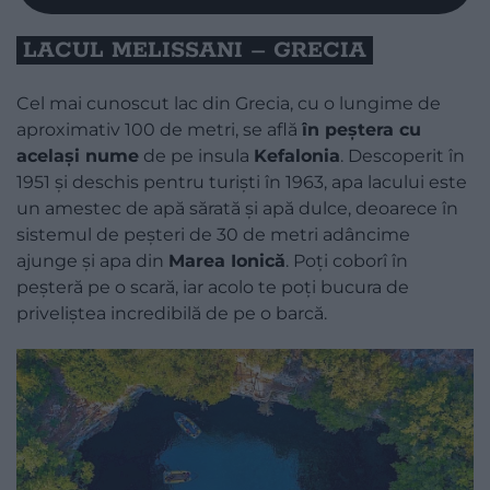
​LACUL MELISSANI – GRECIA
Cel mai cunoscut lac din Grecia, cu o lungime de
aproximativ 100 de metri, se află
în peștera cu
același nume
de pe insula
Kefalonia
. Descoperit în
1951 și deschis pentru turiști în 1963, apa lacului este
un amestec de apă sărată și apă dulce, deoarece în
sistemul de peșteri de 30 de metri adâncime
ajunge și apa din
Marea Ionică
. Poți coborî în
peșteră pe o scară, iar acolo te poți bucura de
priveliștea incredibilă de pe o barcă.