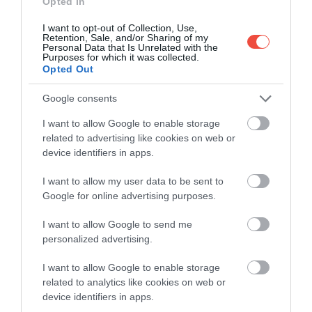
Opted In
de compoziția organismelor și mineralelor din apă și
de unghiul razelor de soare.
I want to opt-out of Collection, Use,
Retention, Sale, and/or Sharing of my
Personal Data that Is Unrelated with the
Purposes for which it was collected.
Opted Out
Google consents
I want to allow Google to enable storage
related to advertising like cookies on web or
device identifiers in apps.
I want to allow my user data to be sent to
Google for online advertising purposes.
Foto: Shutterstock
I want to allow Google to send me
LACUL HALLSTATT – AUSTRIA
personalized advertising.
Lacul Hallstatt și satul se numără printre
cele mai
I want to allow Google to enable storage
related to analytics like cookies on web or
fotografiate obiective turistice
din lume, ceea ce
device identifiers in apps.
spune multe, nu-i așa? Regiunea austriacă este