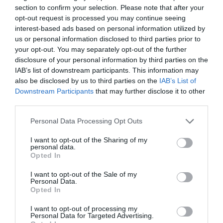
section to confirm your selection. Please note that after your
opt-out request is processed you may continue seeing
interest-based ads based on personal information utilized by
us or personal information disclosed to third parties prior to
your opt-out. You may separately opt-out of the further
disclosure of your personal information by third parties on the
IAB’s list of downstream participants. This information may
also be disclosed by us to third parties on the
IAB’s List of
Foto: Pixabay
Downstream Participants
that may further disclose it to other
third parties.
LACURILE PLITVICE – CROAȚIA
Please note that this website/app uses one or more Google
Personal Data Processing Opt Outs
Zona protejată a
Parcului Național Lacurile
services and may gather and store information including but
not limited to your visit or usage behaviour. You may click to
I want to opt-out of the Sharing of my
Plitvice
se întinde pe aproape 300 de kilometri
personal data.
grant or deny consent to Google and its third-party tags to
pătrați și include 16 lacuri și peste 90 de cascade.
Opted In
use your data for below specified purposes in below Google
Peste
1,2 milioane de vizitatori
vin la lacuri în
consent section.
I want to opt-out of the Sale of my
fiecare an, un număr pe care autoritățile încearcă să
Personal Data.
îl reducă prin creșterea prețului de intrare. Puteți
Opted In
explora parcul pe jos sau cu barca. Apa lacurilor are
I want to opt-out of processing my
întotdeauna o nuanță diferită, culoarea depinzând
Personal Data for Targeted Advertising.