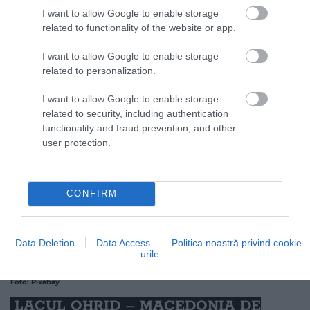
inclusă în
Patrimoniul Mondial UNESCO.
Cel mai
I want to allow Google to enable storage
adânc punct al lacului este la 125 de metri și, în ciuda
related to functionality of the website or app.
apei reci, mulți oameni înoată aici. Merită să
închiriezi o bicicletă pentru a te plimba pe două roți
I want to allow Google to enable storage
related to personalization.
în jurul lacului. În Hallstatt poți să colinzi străzile
vechi și să cunoști istoria unei localități renumită
I want to allow Google to enable storage
pentru sarea sa.
related to security, including authentication
functionality and fraud prevention, and other
user protection.
CONFIRM
Data Deletion
Data Access
Politica noastră privind cookie-
urile
Foto: Pixabay
​LACUL OHRID – MACEDONIA DE