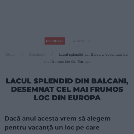
DESTINAȚII
2026-05-16
Drive
Destinații
Lacul splendid din Balcani, desemnat cel
mai frumos loc din Europa
LACUL SPLENDID DIN BALCANI,
DESEMNAT CEL MAI FRUMOS
LOC DIN EUROPA
Dacă anul acesta vrem să alegem
pentru vacanță un loc pe care