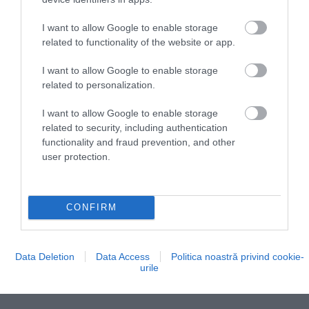
Pe locul al doilea în clasament se află izvoarele
I want to allow Google to enable storage
termale din Saturnia, în Italia, care oferă băi plăcute
related to functionality of the website or app.
atât iarna, cât și vara. Bazinele naturale de calcar
sunt umplute tot anul cu apă termală sulfuroasă,
I want to allow Google to enable storage
iar peisajul toscan din jur completează decorul.
related to personalization.
Experții au ales pe poziția a treia și una dintre cele
I want to allow Google to enable storage
mai cunoscute atracții din Irlanda de Nord, Giant’s
related to security, including authentication
Causeway, cunoscută și drept Drumul Uriașilor.
functionality and fraud prevention, and other
Numele său vine din legenda potrivit căreia
user protection.
coloanele de bazalt ar fi fost ridicate de uriași.
CONFIRM
Data Deletion
Data Access
Politica noastră privind cookie-
urile