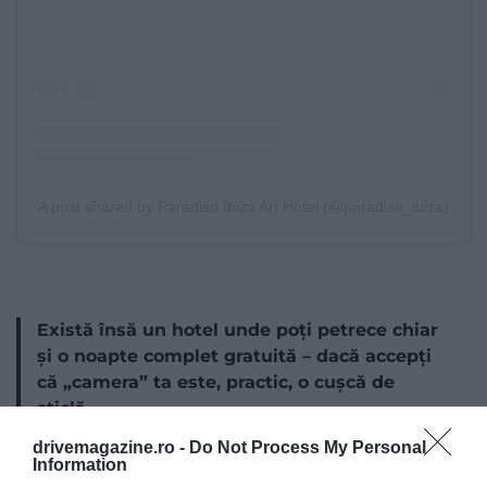
A post shared by Paradiso Ibiza Art Hotel (@paradiso_ibiza)
Există însă un hotel unde poți petrece chiar
și o noapte complet gratuită – dacă accepți
că „camera” ta este, practic, o cușcă de
sticlă.
drivemagazine.ro -
Do Not Process My Personal
Information