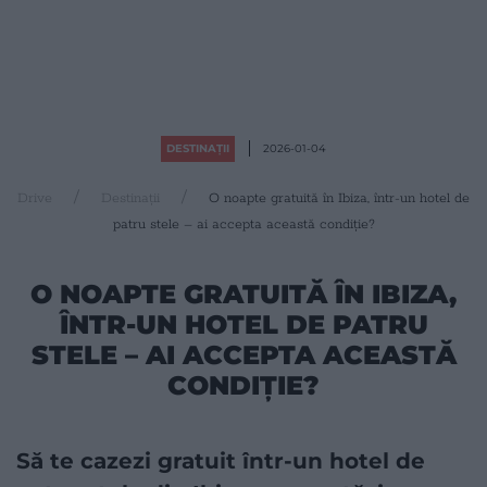
DESTINAȚII
2026-01-04
Drive
Destinații
O noapte gratuită în Ibiza, într-un hotel de
patru stele – ai accepta această condiție?
O NOAPTE GRATUITĂ ÎN IBIZA,
ÎNTR-UN HOTEL DE PATRU
STELE – AI ACCEPTA ACEASTĂ
CONDIȚIE?
Să te cazezi gratuit într-un hotel de