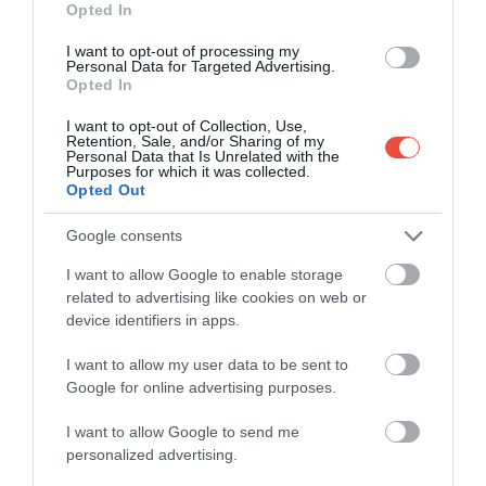
Opted In
Încăperea specială se află la Paradiso Ibiza Art Hotel
I want to opt-out of processing my
Personal Data for Targeted Advertising.
(doar pentru adulți), chiar în mijlocul lobby-ului. Se
Opted In
numește Zero Suite și, ca dotări, oferă tot ce
I want to opt-out of Collection, Use,
așteaptă un călător de azi: pat dublu, masă, scaune
Retention, Sale, and/or Sharing of my
și o baie proprie – aceasta este singura parte care nu
Personal Data that Is Unrelated with the
Purposes for which it was collected.
are pereți de sticlă. În plus, spectaculoasa „cameră-
Opted Out
vitrină” nu este folosită doar pentru dormit: este
utilizată și pentru ședințe foto, înregistrări de
Google consents
podcast și diverse evenimente.
Condițiile sunt însă
I want to allow Google to enable storage
deosebit de stricte.
Zero Suite poate fi rezervată de
related to advertising like cookies on web or
un oaspete pentru cel mult o singură noapte (de
device identifiers in apps.
regulă, în ea pot dormi maximum două persoane),
iar pentru înscriere trebuie să completezi un
I want to allow my user data to be sent to
formular. Cel mai important punct: oaspetele
Google for online advertising purposes.
acceptă că poate fi fotografiat sau filmat de alții,
I want to allow Google to send me
ceea ce înseamnă că intimitatea devine, la propriu, o
personalized advertising.
noțiune „transparentă”.