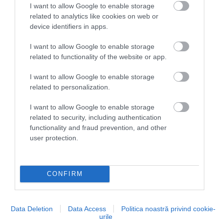
I want to allow Google to enable storage
related to analytics like cookies on web or
Nu e de mirare că această cameră este cel
device identifiers in apps.
mai des „vânată” de influenceri și creatori
de conținut.
I want to allow Google to enable storage
related to functionality of the website or app.
I want to allow Google to enable storage
related to personalization.
I want to allow Google to enable storage
related to security, including authentication
functionality and fraud prevention, and other
user protection.
CONFIRM
Data Deletion
Data Access
Politica noastră privind cookie-
urile