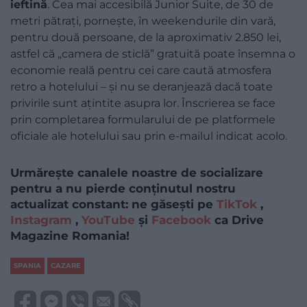
ieftină
. Cea mai accesibilă Junior Suite, de 30 de
metri pătrați, pornește, în weekendurile din vară,
pentru două persoane, de la aproximativ 2.850 lei,
astfel că „camera de sticlă” gratuită poate însemna o
economie reală pentru cei care caută atmosfera
retro a hotelului – și nu se deranjează dacă toate
privirile sunt ațintite asupra lor. Înscrierea se face
prin completarea formularului de pe platformele
oficiale ale hotelului sau prin e-mailul indicat acolo.
Urmărește canalele noastre de socializare
pentru a nu pierde conținutul nostru
actualizat constant: ne găsești pe
TikTok
,
Instagram
,
YouTube
și
Facebook
ca Drive
Magazine Romania!
SPANIA
CAZARE