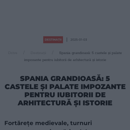
DESTINAȚII
2025-01-03
Drive
Destinații
Spania grandioasă: 5 castele și palate
impozante pentru iubitorii de arhitectură și istorie
SPANIA GRANDIOASĂ: 5
CASTELE ȘI PALATE IMPOZANTE
PENTRU IUBITORII DE
ARHITECTURĂ ȘI ISTORIE
Fortărețe medievale, turnuri