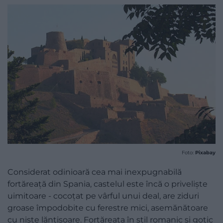
Foto:
Pixabay
Considerat odinioară cea mai inexpugnabilă
fortăreață din Spania, castelul este încă o priveliște
uimitoare - cocoțat pe vârful unui deal, are ziduri
groase împodobite cu ferestre mici, asemănătoare
cu niște lănțișoare. Fortăreața în stil romanic și gotic