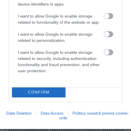
arhitecturale îți oferă imagini și impresii cu adevărat
device identifiers in apps.
unice.
I want to allow Google to enable storage
BELMONTE
related to functionality of the website or app.
I want to allow Google to enable storage
related to personalization.
I want to allow Google to enable storage
related to security, including authentication
functionality and fraud prevention, and other
user protection.
CONFIRM
Data Deletion
Data Access
Politica noastră privind cookie-
urile
Foto:
Shutterstock
Castelul Belmonte, din provincia Cuenca, este unul