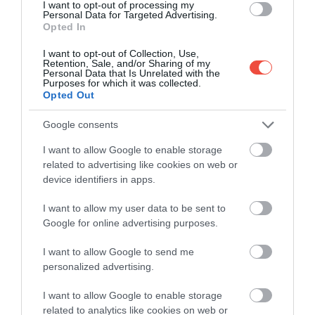
I want to opt-out of processing my
Personal Data for Targeted Advertising.
Opted In
I want to opt-out of Collection, Use,
Retention, Sale, and/or Sharing of my
Personal Data that Is Unrelated with the
Purposes for which it was collected.
Opted Out
Google consents
Stilul Castelului Xàtiva, care îmbrățișează muntele
I want to allow Google to enable storage
Sierra del Castel, este influențat de o gamă largă de
related to advertising like cookies on web or
device identifiers in apps.
stiluri, de la cel gotic la cel islamic. Datorită poziției
sale strategice de pe Via Augusta, odinioară o rută
I want to allow my user data to be sent to
importantă pentru romani, a fost ocupat de mauri și
Google for online advertising purposes.
creștini, fiind cartierul general al unor campanii
militare și, mai târziu, o închisoare. Deși vizitarea
I want to allow Google to send me
castelului din provincia Valencia nu este o sarcină
personalized advertising.
ușoară - vei avea nevoie de ghete de drumeție -
I want to allow Google to enable storage
merită efortul, deoarece amestecul de stiluri
related to analytics like cookies on web or