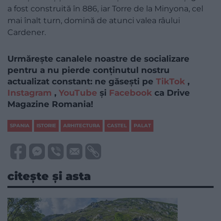
a fost construită în 886, iar Torre de la Minyona, cel
mai înalt turn, domină de atunci valea râului
Cardener.
Urmărește canalele noastre de socializare
pentru a nu pierde conținutul nostru
actualizat constant: ne găsești pe
TikTok
,
Instagram
,
YouTube
și
Facebook
ca Drive
Magazine Romania!
SPANIA
ISTORIE
ARHITECTURA
CASTEL
PALAT
citește și asta