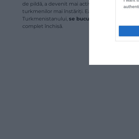
de pildă, a devenit mai activă pe Instagram din
authenti
turkmenilor mai înstăriți. Ea a declarat pentru pu
Turkmenistanului,
se bucură că încep să fie 
complet închisă.