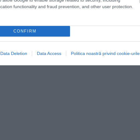
 2020, pentru a-și promova agenția de turism în rândul
cation functionality and fraud prevention, and other user protection.
blicație că, în calitate de locuitoare a
demontate stereotipurile,
inclusiv ideea că țara este
CONFIRM
Data Deletion
Data Access
Politica noastră privind cookie-urile