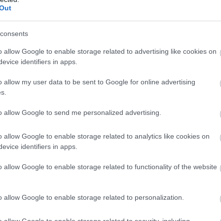
Out
consents
o allow Google to enable storage related to advertising like cookies on
evice identifiers in apps.
o allow my user data to be sent to Google for online advertising
s.
to allow Google to send me personalized advertising.
Foto:
Shutterstock
o allow Google to enable storage related to analytics like cookies on
1, președintele Saparmurat Niyazov a închis practic
evice identifiers in apps.
us unul dintre cele mai dure regimuri de vize din lume.
o allow Google to enable storage related to functionality of the website
medow, ajuns la putere în 2022,
au apărut semne
nsmis că vrea să simplifice sistemul de vize, să adere
sifice o economie aflată, în mare parte, în mâinile
o allow Google to enable storage related to personalization.
 este încă lent și puternic cenzurat, dar tot mai mulți
kTok și Instagram. Influencerița Enejan Velmuradova,
o allow Google to enable storage related to security, including