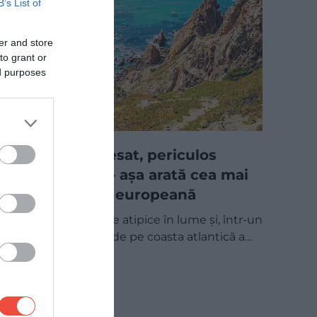
B’s List of
er and store
to grant or
ed purposes
Greu de accesat, periculos
pentru înot – așa arată cea mai
vestică plajă europeană
Există multe plaje atipice în lume și, într-un
fel, Praia da Ursa de pe coasta atlantică a…
DESTINAȚII