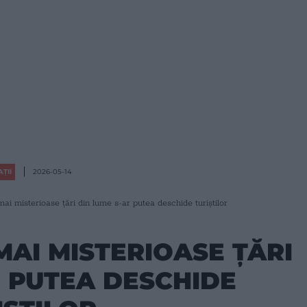
ȚII
2026-05-14
ai misterioase țări din lume s-ar putea deschide turiștilor
MAI MISTERIOASE ȚĂRI
R PUTEA DESCHIDE