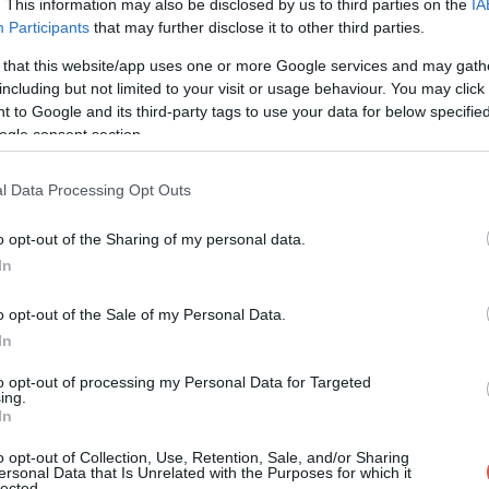
. This information may also be disclosed by us to third parties on the
IA
e Unite pare firesc este încă nou în Turkmenistan,
Participants
that may further disclose it to other third parties.
impurie. Firma sa, axată în special pe livrarea de haine,
 that this website/app uses one or more Google services and may gath
însă dezvoltarea tehnologică merge în continuare mână
including but not limited to your visit or usage behaviour. You may click 
 to Google and its third-party tags to use your data for below specifi
ogle consent section.
l Data Processing Opt Outs
o opt-out of the Sharing of my personal data.
In
o opt-out of the Sale of my Personal Data.
In
to opt-out of processing my Personal Data for Targeted
ing.
In
o opt-out of Collection, Use, Retention, Sale, and/or Sharing
ersonal Data that Is Unrelated with the Purposes for which it
lected.