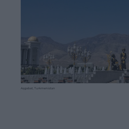
Așgabat, Turkmenistan