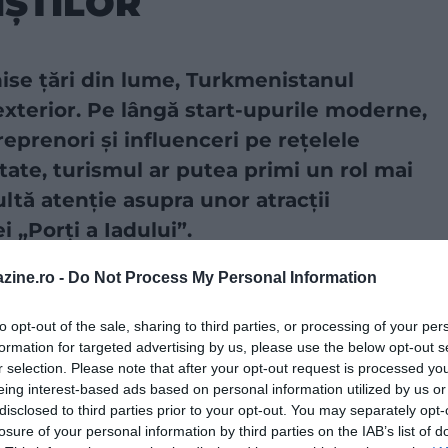
IȘTILOR
ise țări din lume, Turkmenistanul
xterior. Pe lângă start-upurile moderne,
reprenori și influenceri pe rețelele
tate, turismul ar putea primi un rol mai
tă atenție asupra unor atracții
 „Porți a Iadului”.
zine.ro -
Do Not Process My Personal Information
a sursă preferată în Căutarea Google!
to opt-out of the sale, sharing to third parties, or processing of your per
formation for targeted advertising by us, please use the below opt-out s
 cele mai izolate și mai misterioase din lume
, un
r selection. Please note that after your opt-out request is processed y
 interes. Azat Seyitmuhammedov, în vârstă de 38 de
eing interest-based ads based on personal information utilized by us or
 Wabrum, fondată în urmă cu aproape un deceniu.
disclosed to third parties prior to your opt-out. You may separately opt-
 la Berlin sau în San Francisco,
în statul din Asia
losure of your personal information by third parties on the IAB’s list of
ionier.
Seyitmuhammedov a spus pentru The