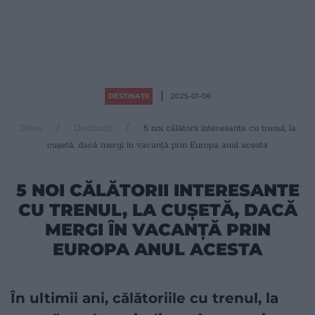
DESTINAȚII
2025-01-06
Drive
Destinații
5 noi călătorii interesante cu trenul, la
cușetă, dacă mergi în vacanță prin Europa anul acesta
5 NOI CĂLĂTORII INTERESANTE
CU TRENUL, LA CUȘETĂ, DACĂ
MERGI ÎN VACANȚĂ PRIN
EUROPA ANUL ACESTA
În ultimii ani, călătoriile cu trenul, la