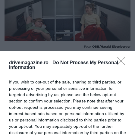
Foto:
ÖBB/Harald Eisenberger
BOLOGNA – MÜNCHEN
drivemagazine.ro -
Do Not Process My Personal
Information
Nightjet, divizia de vagoane de dormit a
operatorului feroviar național austriac ÖBB, operează
If you wish to opt-out of the sale, sharing to third parties, or
o serie de rute interesante, iar din septembrie 2024
processing of your personal or sensitive information for
au apărut servicii noi care leagă Germania și Austria
targeted advertising by us, please use the below opt-out
de Italia, oferind călătorii confortabile între Salzburg
section to confirm your selection. Please note that after your
opt-out request is processed you may continue seeing
și Florența, Viena și Roma, Bologna și München.
interest-based ads based on personal information utilized by
us or personal information disclosed to third parties prior to
your opt-out. You may separately opt-out of the further
disclosure of your personal information by third parties on the