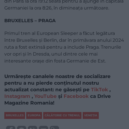
din Paris la ora 19:12 seara pentru a ajunge în capitala
Germaniei la ora 8:26, în dimineața următoare.
BRUXELLES – PRAGA
Primul tren al European Sleeper a făcut legătura
între Bruxelles și Berlin, dar în primăvara anului 2024
ruta a fost extinsă pentru a include Praga. Trenurile
vor opri și în Dresda, unul dintre cele mai
interesante orașe din fosta Germanie de Est.
Urmărește canalele noastre de socializare
pentru a nu pierde conținutul nostru
actualizat constant: ne găsești pe
TikTok
,
Instagram
,
YouTube
și
Facebook
ca Drive
Magazine Romania!
BRUXELLES
EUROPA
CĂLĂTORIE CU TRENUL
VENEŢIA