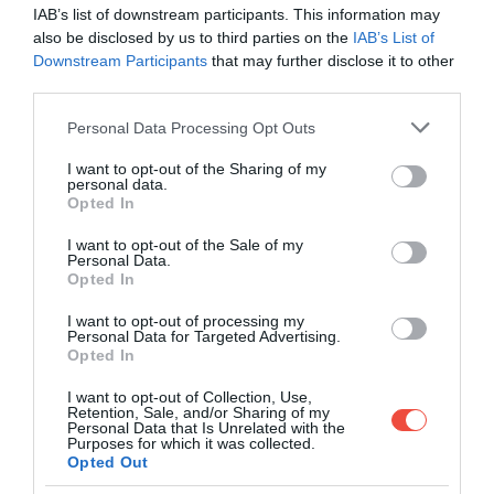
IAB’s list of downstream participants. This information may
also be disclosed by us to third parties on the
IAB’s List of
Downstream Participants
that may further disclose it to other
third parties.
Please note that this website/app uses one or more Google
Personal Data Processing Opt Outs
services and may gather and store information including but
not limited to your visit or usage behaviour. You may click to
I want to opt-out of the Sharing of my
personal data.
grant or deny consent to Google and its third-party tags to
Opted In
use your data for below specified purposes in below Google
consent section.
I want to opt-out of the Sale of my
Personal Data.
Opted In
I want to opt-out of processing my
Personal Data for Targeted Advertising.
Opted In
I want to opt-out of Collection, Use,
Retention, Sale, and/or Sharing of my
Personal Data that Is Unrelated with the
Purposes for which it was collected.
Opted Out