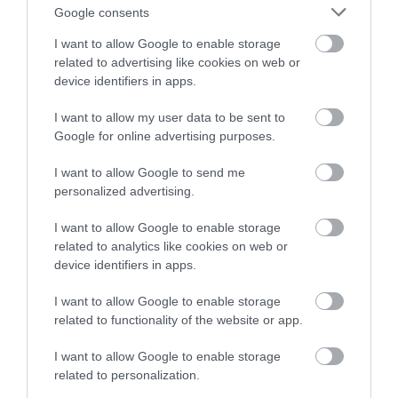
Google consents
ROMA – DOLOMIȚI
I want to allow Google to enable storage
related to advertising like cookies on web or
Italia a asistat recent la lansarea mai multor linii noi,
device identifiers in apps.
iar în timpul sezonului de schi de iarnă există trenuri
cu vagoane de dormit pe ruta Roma – Dolomiți.
I want to allow my user data to be sent to
Espresso Cadore, care pleacă din capitala Italiei în
Google for online advertising purposes.
serile de vineri, ajunge în Cortina d'Ampezzo
sâmbătă dimineața, astfel încât poți petrece
I want to allow Google to send me
întregul weekend bucurându-te de sport și relaxare.
personalized advertising.
I want to allow Google to enable storage
related to analytics like cookies on web or
device identifiers in apps.
I want to allow Google to enable storage
related to functionality of the website or app.
I want to allow Google to enable storage
related to personalization.