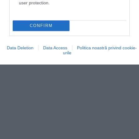
rămâne un loc discret.
user protection.
CONFIRM
Data Deletion
Data Access
Politica noastră privind cookie-
urile