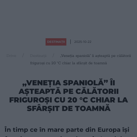
DESTINAȚII
2025-10-22
Drive
Destinații
„Veneția spaniolă” îi așteaptă pe călătorii
friguroși cu 20 °C chiar la sfârșit de toamnă
„VENEȚIA SPANIOLĂ” ÎI
AȘTEAPTĂ PE CĂLĂTORII
FRIGUROȘI CU 20 °C CHIAR LA
SFÂRȘIT DE TOAMNĂ
În timp ce în mare parte din Europa își