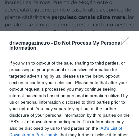
insulei, Las Palmas, Puerto de Mogán este o
adevărată bijuterie: printre casele albe acoperite de
plante cățărătoare
șerpuiesc canale către mare,
iar
pe faleză se aliniază cafenele, restaurante cu pește și
magazine cochete. Palmierii și bărcile pescărești
colorate din port completează decorul – atmosfera
drivemagazine.ro -
Do Not Process My Personal
este pe cât de mediteraneană, pe atât de tropicală.
Information
If you wish to opt-out of the sale, sharing to third parties, or
processing of your personal or sensitive information for
targeted advertising by us, please use the below opt-out
section to confirm your selection. Please note that after your
opt-out request is processed you may continue seeing
interest-based ads based on personal information utilized by
us or personal information disclosed to third parties prior to
your opt-out. You may separately opt-out of the further
disclosure of your personal information by third parties on the
IAB’s list of downstream participants. This information may
also be disclosed by us to third parties on the
IAB’s List of
Downstream Participants
that may further disclose it to other