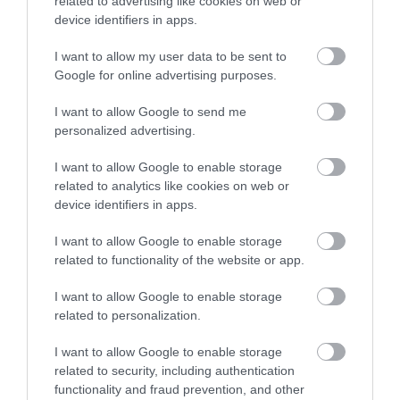
related to advertising like cookies on web or
device identifiers in apps.
I want to allow my user data to be sent to
Google for online advertising purposes.
I want to allow Google to send me
Mogán
Foto:
Shutterstock
personalized advertising.
Plajele nu lipsesc: Amadores, cu nisip auriu, Playa del
I want to allow Google to enable storage
Cura sau Arguineguín sunt ușor de atins.
Cei care
related to analytics like cookies on web or
nu se tem de Atlanticul din noiembrie pot face o
device identifiers in apps.
baie în apa cristalină.
Iubitorii de natură pot pleca
în tururi de observare a delfinilor și balenelor, iar
I want to allow Google to enable storage
printre stâncile de la țărm sunt populare navigarea
related to functionality of the website or app.
cu vele și scufundările. Pe uscat, ritmul este mai
I want to allow Google to enable storage
domol: merită văzute biserica San Antonio de Padua
related to personalization.
și Parque de Nicolás Quesada.
Străduțele înguste,
atmosfera romantică și micile canale le amintesc
I want to allow Google to enable storage
multora de Veneția
– pe bună dreptate, chiar dacă
related to security, including authentication
Mogán, cu aproape douăzeci de mii de locuitori,
functionality and fraud prevention, and other