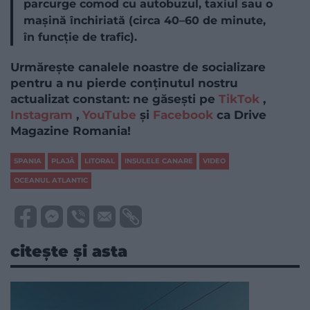
parcurge comod cu autobuzul, taxiul sau o
mașină închiriată (circa 40–60 de minute,
în funcție de trafic).
Urmărește canalele noastre de socializare
pentru a nu pierde conținutul nostru
actualizat constant: ne găsești pe
TikTok
,
Instagram
,
YouTube
și
Facebook
ca Drive
Magazine Romania!
SPANIA
PLAJĂ
LITORAL
INSULELE CANARE
VIDEO
OCEANUL ATLANTIC
citește și asta