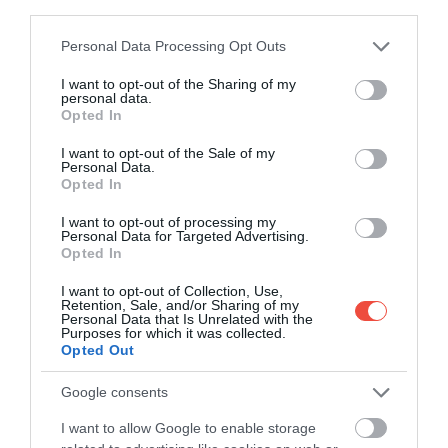
third parties.
Please note that this website/app uses one or more Google
Personal Data Processing Opt Outs
services and may gather and store information including but
not limited to your visit or usage behaviour. You may click to
I want to opt-out of the Sharing of my
personal data.
grant or deny consent to Google and its third-party tags to
Opted In
use your data for below specified purposes in below Google
consent section.
I want to opt-out of the Sale of my
Personal Data.
Opted In
I want to opt-out of processing my
Personal Data for Targeted Advertising.
Opted In
I want to opt-out of Collection, Use,
Retention, Sale, and/or Sharing of my
Personal Data that Is Unrelated with the
Purposes for which it was collected.
Opted Out
Google consents
I want to allow Google to enable storage