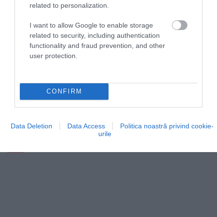
related to personalization.
I want to allow Google to enable storage
related to security, including authentication
functionality and fraud prevention, and other
user protection.
Transport, documente, reguli locale: 7 sfaturi
CONFIRM
practice pentru o vacanță fără stres în Dubai
Dacă plănuiești o călătorie în Dubai, pregătirea din
Data Deletion
Data Access
Politica noastră privind cookie-
timp îți poate transforma vizita într-o…
urile
UTIL