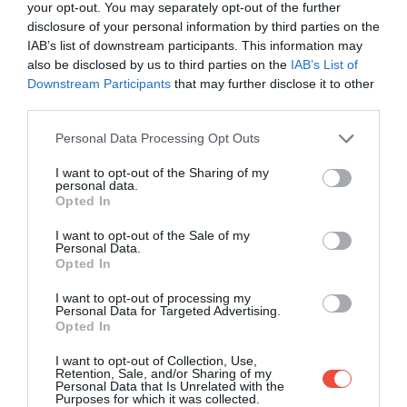
your opt-out. You may separately opt-out of the further
disclosure of your personal information by third parties on the
IAB’s list of downstream participants. This information may
also be disclosed by us to third parties on the
IAB’s List of
Downstream Participants
that may further disclose it to other
third parties.
Please note that this website/app uses one or more Google
Personal Data Processing Opt Outs
services and may gather and store information including but
not limited to your visit or usage behaviour. You may click to
I want to opt-out of the Sharing of my
personal data.
grant or deny consent to Google and its third-party tags to
Opted In
use your data for below specified purposes in below Google
Ieftin și incomod: așa arată cel mai lung zbor
consent section.
I want to opt-out of the Sale of my
low-cost din lume, care va pleca din Londra în
Personal Data.
2026
Opted In
În primăvara anului 2026, zborurile low-cost vor
I want to opt-out of processing my
Personal Data for Targeted Advertising.
deschide un nou capitol: Air Arabia va lansa o…
Opted In
CHECK-IN
I want to opt-out of Collection, Use,
Retention, Sale, and/or Sharing of my
Personal Data that Is Unrelated with the
Purposes for which it was collected.