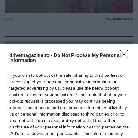
Corn
Foto:
Shutterstock
Te-ar putea interesa și asta!
Condimentul pe
drivemagazine.ro -
Do Not Process My Personal
care aproape nimeni nu-l cunoaște, dar care
Information
face minuni cu orice fel de mâncare
If you wish to opt-out of the sale, sharing to third parties, or
processing of your personal or sensitive information for
targeted advertising by us, please use the below opt-out
section to confirm your selection. Please note that after your
opt-out request is processed you may continue seeing
interest-based ads based on personal information utilized by
us or personal information disclosed to third parties prior to
your opt-out. You may separately opt-out of the further
disclosure of your personal information by third parties on the
IAB’s list of downstream participants. This information may