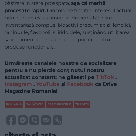
păstrare în stare proaspătă,
așa că merită
procesate rapid.
Dincolo de tradiție, interesul actual
pentru corn este alimentat de cercetări care
inventariază compuși bioactivi precum acizii fenolici,
taninurile, flavonolii și iridoidele, susținând utilizarea
sa în alimentație și ca materie primă pentru
produse funcționale.
Urmărește canalele noastre de socializare
pentru a nu pierde conținutul nostru
actualizat constant: ne găsești pe
TikTok
,
Instagram
,
YouTube
și
Facebook
ca Drive
Magazine Romania!
ROMÂNIA
SĂNĂTATE
SFATURI UTILE
TRADIŢII
citește și asta