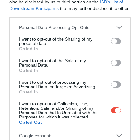
also be disclosed by us to third parties on the
IAB’s List of
Downstream Participants
that may further disclose it to other
third parties.
Please note that this website/app uses one or more Google
Personal Data Processing Opt Outs
services and may gather and store information including but
not limited to your visit or usage behaviour. You may click to
I want to opt-out of the Sharing of my
personal data.
grant or deny consent to Google and its third-party tags to
Opted In
use your data for below specified purposes in below Google
consent section.
I want to opt-out of the Sale of my
Personal Data.
Opted In
I want to opt-out of processing my
Personal Data for Targeted Advertising.
Opted In
I want to opt-out of Collection, Use,
Retention, Sale, and/or Sharing of my
Personal Data that Is Unrelated with the
Gustul ușor dulce-acrișor îl face extrem de versatil:
Purposes for which it was collected.
din coarne se pot prepara dulceață, sirop, fructe
Opted Out
deshidratate, dar și vin de fructe sau rachiu. În
Google consents
nordul Moldovei și Bucovina, tradiția „cornatei” –