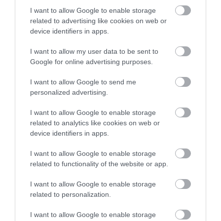
băutură obținută din coarne, zahăr și alcool – a
I want to allow Google to enable storage
rămas vie,
fiind menționată ca băutură specifică
related to advertising like cookies on web or
României.
Cornul este și un aliat al grădinii:
device identifiers in apps.
înflorește foarte devreme, la sfârșit de iarnă sau
I want to allow my user data to be sent to
început de primăvară, oferind nectar și polen prețios
Google for online advertising purposes.
pentru polenizatori când alte surse lipsesc. În plus,
este o specie rustică,
rezistentă la ger și secetă
,
I want to allow Google to send me
care se plantează atât primăvara, cât și toamna.
personalized advertising.
I want to allow Google to enable storage
related to analytics like cookies on web or
device identifiers in apps.
Bine de știut!
Trucul neașteptat care face
usturoiul tocat mult mai gustos
I want to allow Google to enable storage
related to functionality of the website or app.
I want to allow Google to enable storage
related to personalization.
I want to allow Google to enable storage