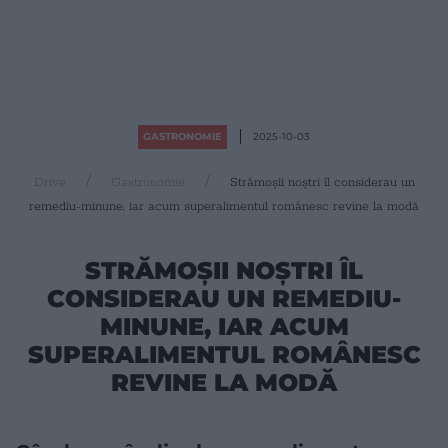
GASTRONOMIE
2025-10-03
Drive
Gastronomie
Strămoșii noștri îl considerau un
remediu-minune, iar acum superalimentul românesc revine la modă
STRĂMOȘII NOȘTRI ÎL
CONSIDERAU UN REMEDIU-
MINUNE, IAR ACUM
SUPERALIMENTUL ROMÂNESC
REVINE LA MODĂ