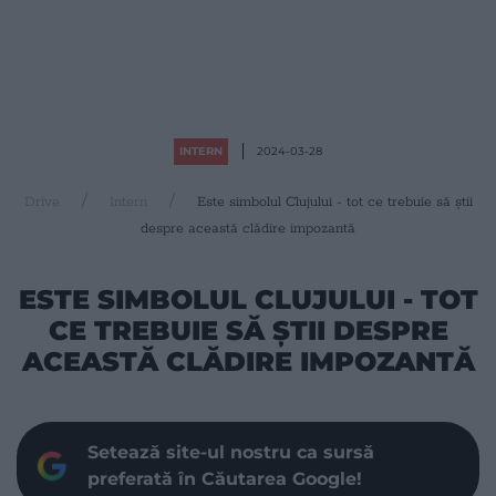
INTERN
2024-03-28
Drive
Intern
Este simbolul Clujului - tot ce trebuie să știi
despre această clădire impozantă
ESTE SIMBOLUL CLUJULUI - TOT
CE TREBUIE SĂ ȘTII DESPRE
ACEASTĂ CLĂDIRE IMPOZANTĂ
Setează site-ul nostru ca sursă
preferată în Căutarea Google!