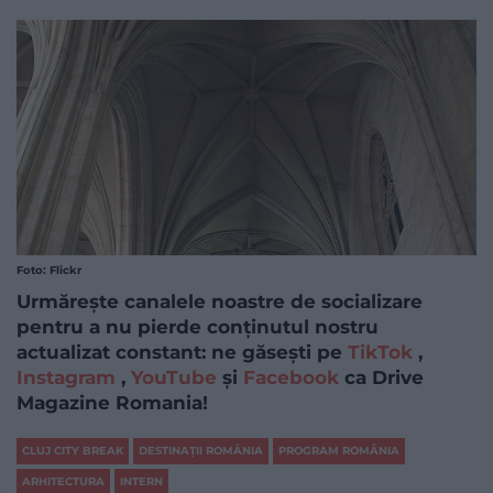
Foto: Flickr
Urmărește canalele noastre de socializare
pentru a nu pierde conținutul nostru
actualizat constant: ne găsești pe
TikTok
,
Instagram
,
YouTube
și
Facebook
ca Drive
Magazine Romania!
CLUJ CITY BREAK
DESTINAȚII ROMÂNIA
PROGRAM ROMÂNIA
ARHITECTURA
INTERN