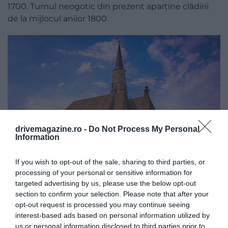
1700. Turnul neogotic din prezent aparține clădirii
de la mijlocul anilor 1800.
drivemagazine.ro -
Do Not Process My Personal
Information
If you wish to opt-out of the sale, sharing to third parties, or
processing of your personal or sensitive information for
Foto: Unsplash
targeted advertising by us, please use the below opt-out
Biserica cu trei nave, care
poartă semnele
section to confirm your selection. Please note that after your
distinctive ale goticii ardelene,
a fost locația
opt-out request is processed you may continue seeing
interest-based ads based on personal information utilized by
numeroaselor evenimente istorice: zidurile sale au
us or personal information disclosed to third parties prior to