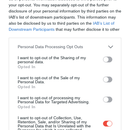
fost martore la alegerea mai multor principi ai
your opt-out. You may separately opt-out of the further
Transilvaniei.
disclosure of your personal information by third parties on the
IAB’s list of downstream participants. This information may
De-a lungul timpului, a fost folosită și de luterani,
also be disclosed by us to third parties on the
IAB’s List of
calviniști și unitarieni, dar din 1716 aparține din nou
Downstream Participants
that may further disclose it to other
confesiunii romano-catolice.
third parties.
Please note that this website/app uses one or more Google
Renovarea completă a bisericii a început în august
Personal Data Processing Opt Outs
services and may gather and store information including but
2018, fiind foarte necesară, deoarece ultima
not limited to your visit or usage behaviour. You may click to
I want to opt-out of the Sharing of my
reconstrucție majoră a clădirii a avut loc între 1956 și
personal data.
grant or deny consent to Google and its third-party tags to
Opted In
1964. Lucrările, planificate inițial pe trei ani, au fost
use your data for below specified purposes in below Google
finalizate în august 2022, parțial din cauza
consent section.
I want to opt-out of the Sale of my
epidemiei. Scopul principal al renovării a fost
Personal Data.
Opted In
conservarea, astfel că muncitorii au lucrat sub
supravegherea constantă a experților care
, pe
I want to opt-out of processing my
Personal Data for Targeted Advertising.
lângă pagubele cauzate de trecerea timpului,
au
Opted In
trebuit să se ocupe și de greșelile renovărilor
anterioare. Cu toate acestea, pereții re-tencuiți și
I want to opt-out of Collection, Use,
Retention, Sale, and/or Sharing of my
iluminarea modernă dezvăluie și detalii ale clădirii
Personal Data that Is Unrelated with the
Purposes for which it was collected.