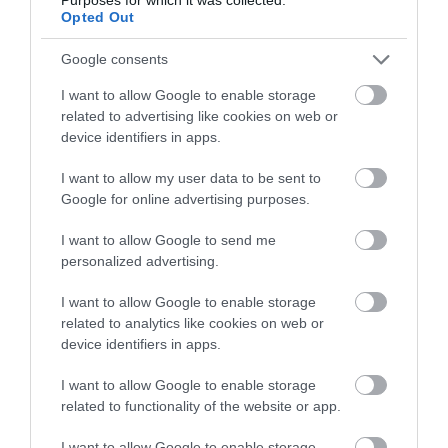
care au rămas ascunse până acum.
Opted Out
Google consents
I want to allow Google to enable storage
related to advertising like cookies on web or
device identifiers in apps.
I want to allow my user data to be sent to
Google for online advertising purposes.
I want to allow Google to send me
personalized advertising.
I want to allow Google to enable storage
related to analytics like cookies on web or
Foto: Shutterstock
device identifiers in apps.
În ultimele decenii nu s-au făcut cercetări
I want to allow Google to enable storage
arheologice în biserică, dar
actuala renovare a adus
related to functionality of the website or app.
noutăți și în acest domeniu.
În timpul săpăturii în
sanctuarul secundar nordic au fost găsite capela
I want to allow Google to enable storage