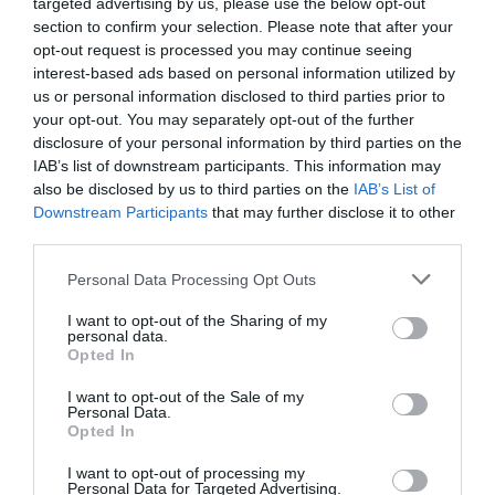
targeted advertising by us, please use the below opt-out
aglomerației lasă loc relaxării adevărate. Poți
section to confirm your selection. Please note that after your
combina băile cu plimbări prin stațiune, iar serile le
opt-out request is processed you may continue seeing
poți încheia la restaurantul hotelului, cu mâncare
interest-based ads based on personal information utilized by
caldă și priveliști tihnite. În timpul săptămânii apar
us or personal information disclosed to third parties prior to
adesea oferte avantajoase, iar rezervările se fac, de
your opt-out. You may separately opt-out of the further
disclosure of your personal information by third parties on the
regulă, mai ușor.
IAB’s list of downstream participants. This information may
also be disclosed by us to third parties on the
IAB’s List of
Downstream Participants
that may further disclose it to other
third parties.
Please note that this website/app uses one or more Google
Personal Data Processing Opt Outs
services and may gather and store information including but
not limited to your visit or usage behaviour. You may click to
I want to opt-out of the Sharing of my
personal data.
grant or deny consent to Google and its third-party tags to
Opted In
use your data for below specified purposes in below Google
consent section.
I want to opt-out of the Sale of my
Personal Data.
Opted In
I want to opt-out of processing my
Personal Data for Targeted Advertising.