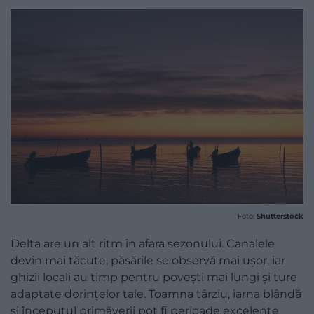
Foto:
Shutterstock
Delta are un alt ritm în afara sezonului. Canalele
devin mai tăcute, păsările se observă mai ușor, iar
ghizii locali au timp pentru povești mai lungi și ture
adaptate dorințelor tale. Toamna târziu, iarna blândă
și începutul primăverii pot fi perioade excelente