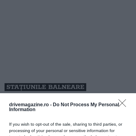
STAȚIUNILE BALNEARE
Băile Felix și Băile Herculane rămân printre cele mai
inspirate alegeri în extrasezon. Fie că mergi pentru
drivemagazine.ro -
Do Not Process My Personal
Information
un weekend, fie pentru câteva zile în timpul
săptămânii, te așteaptă piscine cu apă caldă, saune
If you wish to opt-out of the sale, sharing to third parties, or
și tratamente SPA, într-o atmosferă mult mai
processing of your personal or sensitive information for
liniștită. Temperaturile mai domoale și lipsa