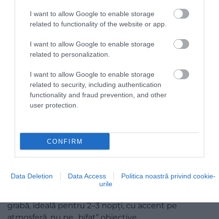
I want to allow Google to enable storage
related to functionality of the website or app.
I want to allow Google to enable storage
related to personalization.
Foto:
Shutterstock
I want to allow Google to enable storage
related to security, including authentication
Satele din regiune, mai ales în zona Breb–Desești–
functionality and fraud prevention, and other
Bârsana, se liniștesc după aglomerația verii, iar
user protection.
farmecul crește: dealuri albe, fum de lemn, porți
sculptate și pensiuni mici, unde găsești mâncare
caldă și gazde cu povești. Poți vizita bisericile de
CONFIRM
lemn din zonă, Mănăstirea Bârsana și ateliere de
meșteșugari, apoi să faci plimbări scurte prin peisaje
calme. Seara, un ceai fierbinte și bucate locale îți
Data Deletion
Data Access
Politica noastră privind cookie-
completează pauza, iar prețurile sunt, de obicei, mai
urile
prietenoase decât în plin sezon. E o escapadă fără
grabă, ideală pentru 2–3 nopți, cu accent pe
atmosferă, nu pe „bifat” obiective.