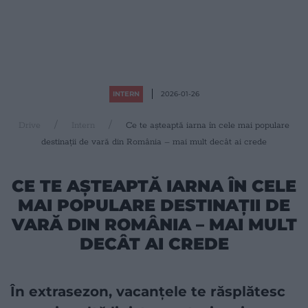
INTERN
2026-01-26
Drive
Intern
Ce te așteaptă iarna în cele mai populare
destinații de vară din România – mai mult decât ai crede
CE TE AȘTEAPTĂ IARNA ÎN CELE
MAI POPULARE DESTINAȚII DE
VARĂ DIN ROMÂNIA – MAI MULT
DECÂT AI CREDE
În extrasezon, vacanțele te răsplătesc