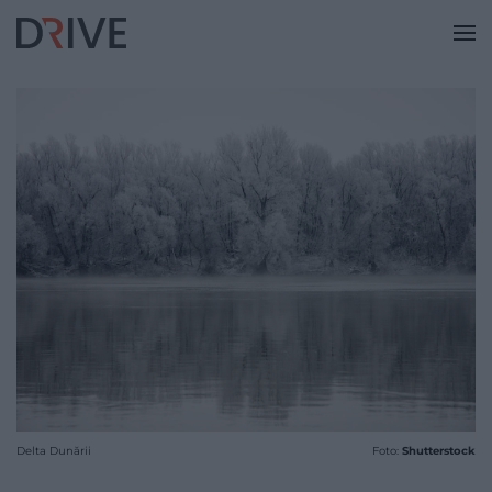
Delta Dunării
Foto:
Shutterstock