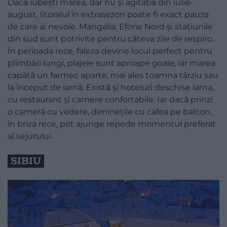
Dacă iubești marea, dar nu și agitația din iulie-
august, litoralul în extrasezon poate fi exact pauza
de care ai nevoie. Mangalia, Eforie Nord și stațiunile
din sud sunt potrivite pentru câteva zile de respiro.
În perioada rece, faleza devine locul perfect pentru
plimbări lungi, plajele sunt aproape goale, iar marea
capătă un farmec aparte, mai ales toamna târziu sau
la început de iarnă. Există și hoteluri deschise iarna,
cu restaurant și camere confortabile. Iar dacă prinzi
o cameră cu vedere, diminețile cu cafea pe balcon,
în briza rece, pot ajunge repede momentul preferat
al sejurului.
SIBIU