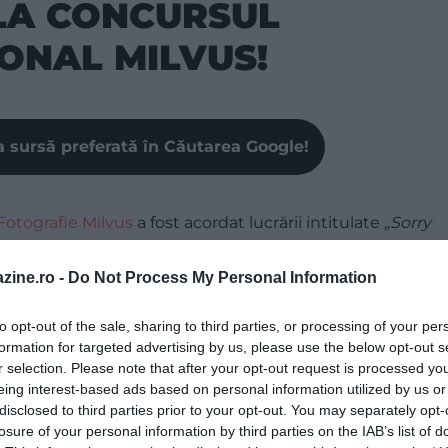
LA CONCURSUL
ONAL MILVUS!
a sursă preferată în Căutarea Google!
Fotografie Milvus
a fost acordat lucrării intitulate
„Sorry
Lanka,
o imagine cu un impact emoțional puternic –
movile de gunoaie și deșeuri.
zine.ro -
Do Not Process My Personal Information
e Sălbatice și Natura României
– au fost Daróczi
to opt-out of the sale, sharing to third parties, or processing of your per
 Dedu (
„Spotlight”
), Aranyossy Tamás („
Connection
”), Kai
formation for targeted advertising by us, please use the below opt-out s
r death in a glance”
), Gabriel Rusu (
„Radiant dawn”
),
r selection. Please note that after your opt-out request is processed y
 Sătmărean (
„Dance of the spirits”
).
eing interest-based ads based on personal information utilized by us or
disclosed to third parties prior to your opt-out. You may separately opt-
ntru lucrarea „
Cold family”
.
losure of your personal information by third parties on the IAB’s list of