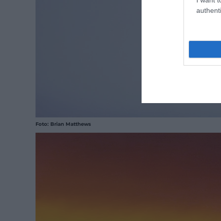
authenti
Foto: Brian Matthews