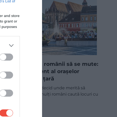
B’s List of
er and store
to grant or
ed purposes
Unde ar vrea românii să se mute:
noul clasament al orașelor
atractive din țară
Nu doar salariile decid unde merită să
trăiești. Tot mai mulți români caută locuri cu
locuințe mai…
INTERN