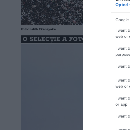
Opted 
Google 
Foto: Lalith Ekanayake
I want t
web or d
O SELECȚIE A FOTOGRAFIILOR P
I want t
purpose
I want 
I want t
web or d
I want t
or app.
I want t
I want t