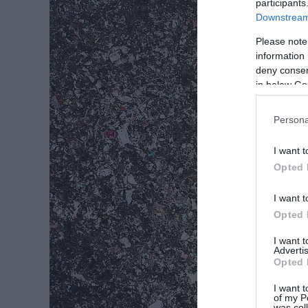
participants
Downstream 
Please note
information 
deny consent
in below Go
Persona
I want t
Opted 
I want t
Opted 
I want 
Advertis
Opted 
I want t
of my P
was col