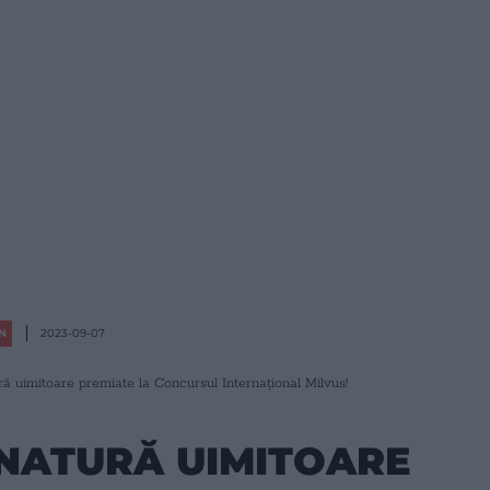
N
2023-09-07
ră uimitoare premiate la Concursul Internațional Milvus!
 NATURĂ UIMITOARE