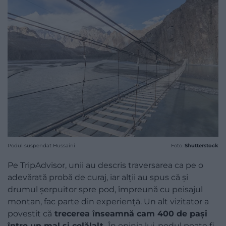
Podul suspendat Hussaini
Foto:
Shutterstock
Pe TripAdvisor, unii au descris traversarea ca pe o
adevărată probă de curaj, iar alții au spus că și
drumul șerpuitor spre pod, împreună cu peisajul
montan, fac parte din experiență. Un alt vizitator a
povestit că
trecerea înseamnă cam 400 de pași
între un mal și celălalt.
În opinia lui, podul poate fi