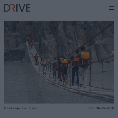
Podul suspendat Hussaini
Foto:
Shutterstock