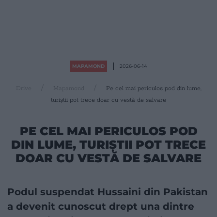
MAPAMOND
2026-06-14
Drive
Mapamond
Pe cel mai periculos pod din lume,
turiștii pot trece doar cu vestă de salvare
PE CEL MAI PERICULOS POD
DIN LUME, TURIȘTII POT TRECE
DOAR CU VESTĂ DE SALVARE
Podul suspendat Hussaini din Pakistan
a devenit cunoscut drept una dintre