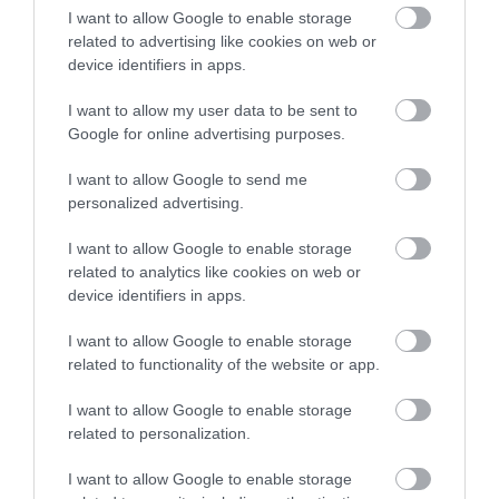
mai bine la rafalele puternice de vânt,
însă,
I want to allow Google to enable storage
pentru cei care îl traversează, tocmai acest detaliu îl
related to advertising like cookies on web or
face și mai înfricoșător.
Express
a amintit și un
device identifiers in apps.
accident tragic petrecut în 2022, când un turist a
I want to allow my user data to be sent to
căzut de pe pod în râu. După acel episod, autoritățile
Google for online advertising purposes.
au reevaluat starea podului Hussaini, iar în prezent
turiștii pot trece doar dacă poartă vestă de salvare.
I want to allow Google to send me
Potrivit Discovering Pakistan, traversarea devine cel
personalized advertising.
mai dificilă când bate vântul puternic sau când prea
I want to allow Google to enable storage
multe persoane se află simultan pe pod.
related to analytics like cookies on web or
device identifiers in apps.
În ciuda reputației sale, locul atrage
I want to allow Google to enable storage
numeroși amatori de senzații tari.
related to functionality of the website or app.
I want to allow Google to enable storage
related to personalization.
I want to allow Google to enable storage