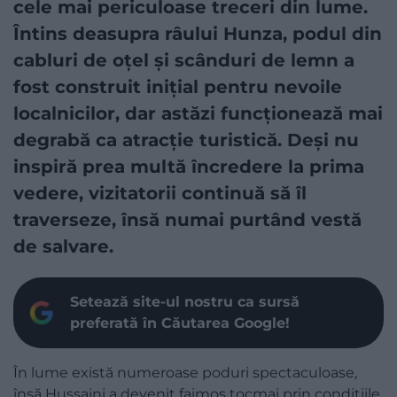
cele mai periculoase treceri din lume.
Întins deasupra râului Hunza, podul din
cabluri de oțel și scânduri de lemn a
fost construit inițial pentru nevoile
localnicilor, dar astăzi funcționează mai
degrabă ca atracție turistică. Deși nu
inspiră prea multă încredere la prima
vedere, vizitatorii continuă să îl
traverseze, însă numai purtând vestă
de salvare.
Setează site-ul nostru ca sursă
preferată în Căutarea Google!
În lume există numeroase poduri spectaculoase,
însă Hussaini a devenit faimos tocmai prin condițiile