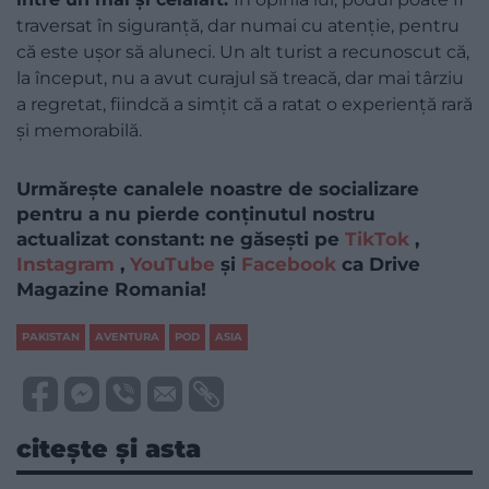
traversat în siguranță, dar numai cu atenție, pentru
că este ușor să aluneci. Un alt turist a recunoscut că,
la început, nu a avut curajul să treacă, dar mai târziu
a regretat, fiindcă a simțit că a ratat o experiență rară
și memorabilă.
Urmărește canalele noastre de socializare
pentru a nu pierde conținutul nostru
actualizat constant: ne găsești pe
TikTok
,
Instagram
,
YouTube
și
Facebook
ca Drive
Magazine Romania!
PAKISTAN
AVENTURA
POD
ASIA
citește și asta