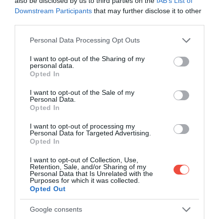
also be disclosed by us to third parties on the
IAB’s List of
Downstream Participants
that may further disclose it to other
third parties.
Please note that this website/app uses one or more Google
Personal Data Processing Opt Outs
services and may gather and store information including but
not limited to your visit or usage behaviour. You may click to
I want to opt-out of the Sharing of my
personal data.
grant or deny consent to Google and its third-party tags to
Opted In
use your data for below specified purposes in below Google
consent section.
I want to opt-out of the Sale of my
Personal Data.
Opted In
I want to opt-out of processing my
Personal Data for Targeted Advertising.
După o alunecare de teren produsă în 2010, podul a
Opted In
fost reconstruit cu ajutorul scândurilor de lemn și al
I want to opt-out of Collection, Use,
cablurilor de oțel. Stabilitatea sa este asigurată de
Retention, Sale, and/or Sharing of my
Personal Data that Is Unrelated with the
șase cabluri principale care îl străbat pe toată
Purposes for which it was collected.
lungimea. O mare parte din reputația lui vine și din
Opted Out
spațiile neobișnuit de mari dintre scânduri. Acestea
Google consents
au fost lăsate astfel pentru ca
structura să reziste