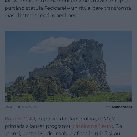
Mussomeli” mii de oameni urcă pe străzile abrupte
purtând statuia Fecioarei – un ritual care transformă
orașul într-o scenă în aer liber.
CASTELUL MUSSOMELI
Foto:
Shutterstock
Potrivit CNN
, după ani de depopulare, în 2017
primăria a lansat programul
caselor de 1 euro
. De
atunci, peste 150 de imobile aflate în ruină și-au