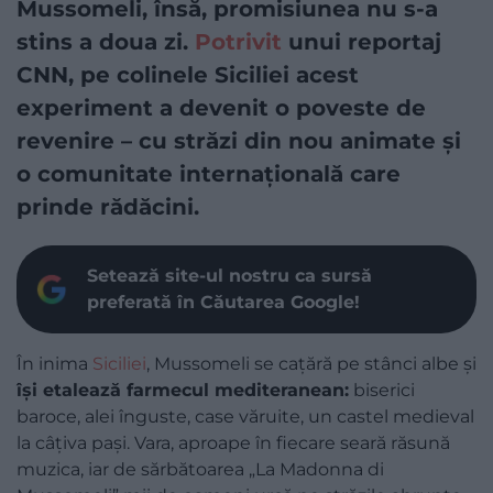
Mussomeli, însă, promisiunea nu s-a
stins a doua zi.
Potrivit
unui reportaj
CNN, pe colinele Siciliei acest
experiment a devenit o poveste de
revenire – cu străzi din nou animate și
o comunitate internațională care
prinde rădăcini.
Setează site-ul nostru ca sursă
preferată în Căutarea Google!
În inima
Siciliei
, Mussomeli se cațără pe stânci albe și
își etalează farmecul mediteranean:
biserici
baroce, alei înguste, case văruite, un castel medieval
la câțiva pași. Vara, aproape în fiecare seară răsună
muzica, iar de sărbătoarea „La Madonna di