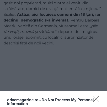
găsit noi proprietari, mulți dintre ei veniți din
străinătate, dornici de o viață mai lentă în „mijlocul”
Siciliei.
Astăzi, aici locuiesc oameni din 18 țări, iar
declinul demografic s-a inversat.
Pentru Barbara
Maerkl, venită din Germania, Mussomeli este
„plin
de viață, muzică și sărbători”,
departe de imaginea
unui orășel adormit, cu localnici surprinzător de
deschiși față de noii vecini.
drivemagazine.ro -
Do Not Process My Personal
Information