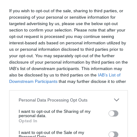
If you wish to opt-out of the sale, sharing to third parties, or
processing of your personal or sensitive information for
targeted advertising by us, please use the below opt-out
section to confirm your selection. Please note that after your
opt-out request is processed you may continue seeing
interest-based ads based on personal information utilized by
us or personal information disclosed to third parties prior to
your opt-out. You may separately opt-out of the further
disclosure of your personal information by third parties on the
IAB’s list of downstream participants. This information may
also be disclosed by us to third parties on the
IAB’s List of
Downstream Participants
that may further disclose it to other
third parties.
Gazda locală Maria Anna Valenza spune direct:
prezența străinilor a adus idei și experiențe noi.
Please note that this website/app uses one or more Google
Personal Data Processing Opt Outs
services and may gather and store information including but
Iar primarul Giuseppe Catania descrie inițiativa ca
not limited to your visit or usage behaviour. You may click to
I want to opt-out of the Sharing of my
pe „
o revoluție nu doar economică, ci și culturală”:
personal data.
grant or deny consent to Google and its third-party tags to
oamenii au învățat să lucreze împreună pentru a-și
Opted In
use your data for below specified purposes in below Google
readuce orașul la viață. Rezultatul se vede la tot
consent section.
I want to opt-out of the Sale of my
pasul: construcțiile au prins avânt, au apărut
Personal Data.