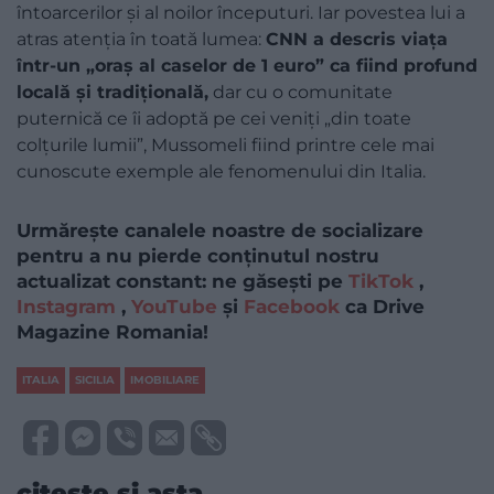
întoarcerilor și al noilor începuturi. Iar povestea lui a
atras atenția în toată lumea:
CNN a descris viața
într-un „oraș al caselor de 1 euro” ca fiind profund
locală și tradițională,
dar cu o comunitate
puternică ce îi adoptă pe cei veniți „din toate
colțurile lumii”, Mussomeli fiind printre cele mai
cunoscute exemple ale fenomenului din Italia.
Urmărește canalele noastre de socializare
pentru a nu pierde conținutul nostru
actualizat constant: ne găsești pe
TikTok
,
Instagram
,
YouTube
și
Facebook
ca Drive
Magazine Romania!
ITALIA
SICILIA
IMOBILIARE
citește și asta