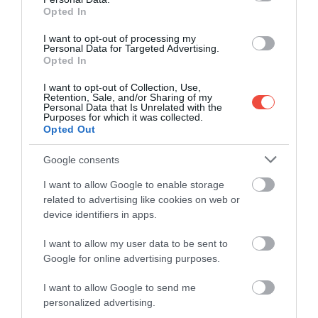
Opted In
restaurante și pensiuni, iar turismul a crescut cu 900
% față de 2016. În viața de zi cu zi, Mussomeli este
I want to opt-out of processing my
mai degrabă calm și sigur decât „viral”:
are spital,
Personal Data for Targeted Advertising.
Opted In
școli, cinematograf, terenuri de sport, iar marea
se află la doar 40 de minute cu mașina.
În jur,
I want to opt-out of Collection, Use,
excursiile de o zi sunt un șir de clasice siciliene:
Retention, Sale, and/or Sharing of my
Personal Data that Is Unrelated with the
templele grecești de la Agrigento, falezele Scala dei
Purposes for which it was collected.
Opted Out
Turchi, mozaicurile de la Villa Romana del Casale –
toate la aproximativ o oră.
Google consents
I want to allow Google to enable storage
related to advertising like cookies on web or
device identifiers in apps.
Interesant!
A cumpărat o casă în Sicilia la un
euro! Iată cum arată acum locuința sa
I want to allow my user data to be sent to
Google for online advertising purposes.
I want to allow Google to send me
personalized advertising.