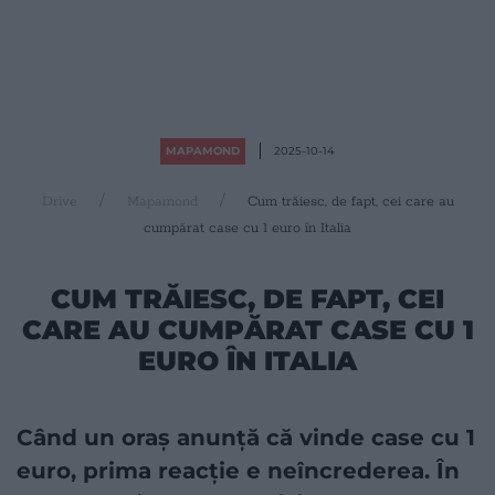
MAPAMOND
2025-10-14
Drive
Mapamond
Cum trăiesc, de fapt, cei care au
cumpărat case cu 1 euro în Italia
CUM TRĂIESC, DE FAPT, CEI
CARE AU CUMPĂRAT CASE CU 1
EURO ÎN ITALIA
Când un oraș anunță că vinde case cu 1
euro, prima reacție e neîncrederea. În