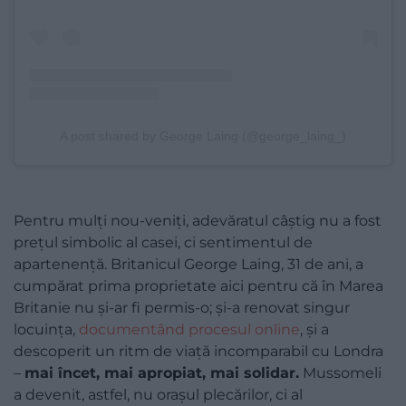
A post shared by George Laing (@george_laing_)
Pentru mulți nou-veniți, adevăratul câștig nu a fost
prețul simbolic al casei, ci sentimentul de
apartenență. Britanicul George Laing, 31 de ani, a
cumpărat prima proprietate aici pentru că în Marea
Britanie nu și-ar fi permis-o; și-a renovat singur
locuința,
documentând procesul online
, și a
descoperit un ritm de viață incomparabil cu Londra
–
mai încet, mai apropiat, mai solidar.
Mussomeli
a devenit, astfel, nu orașul plecărilor, ci al