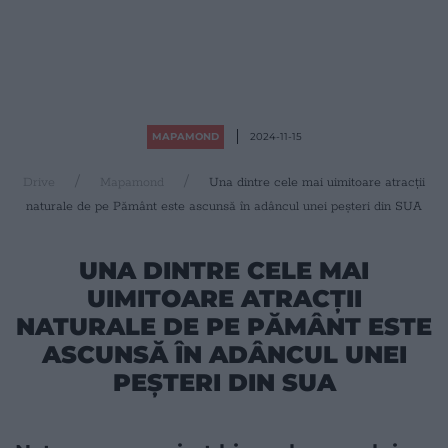
MAPAMOND
2024-11-15
Drive
Mapamond
Una dintre cele mai uimitoare atracții
naturale de pe Pământ este ascunsă în adâncul unei peșteri din SUA
UNA DINTRE CELE MAI
UIMITOARE ATRACȚII
NATURALE DE PE PĂMÂNT ESTE
ASCUNSĂ ÎN ADÂNCUL UNEI
PEȘTERI DIN SUA