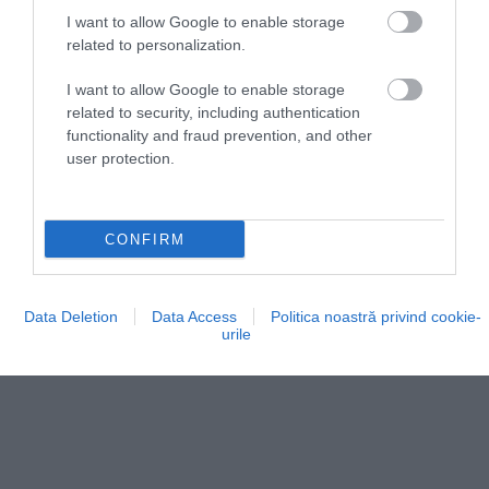
îngust. Peștera a fost modelată de milioane de ani
I want to allow Google to enable storage
related to personalization.
de eroziune. Acțiunea constantă și forța apei care se
infiltrează încet în crăpăturile calcarului au creat, de-
I want to allow Google to enable storage
a lungul timpului, cavități și crăpături din ce în ce
related to security, including authentication
mai mari.
functionality and fraud prevention, and other
user protection.
CONFIRM
Data Deletion
Data Access
Politica noastră privind cookie-
urile