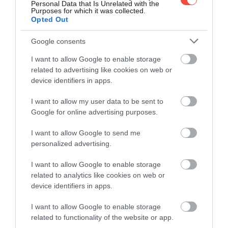
Personal Data that Is Unrelated with the
Purposes for which it was collected.
Opted Out
Google consents
I want to allow Google to enable storage
related to advertising like cookies on web or
device identifiers in apps.
I want to allow my user data to be sent to
Google for online advertising purposes.
I want to allow Google to send me
personalized advertising.
Foto:
Shutterstock
I want to allow Google to enable storage
related to analytics like cookies on web or
Peștera a fost descoperită în 1928 de speologul
device identifiers in apps.
amator Leo Lambert, care a numit cascada după
soția sa, Ruby.
Explorarea sitului s-a dovedit a fi o
I want to allow Google to enable storage
sarcină dificilă,
deoarece singura modalitate de a
related to functionality of the website or app.
ajunge la baza lui este printr-un tunel artificial