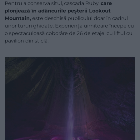
Pentru a conserva situl, cascada Ruby,
care
plonjează în adâncurile peșterii Lookout
Mountain,
este deschisă publicului doar în cadrul
unor tururi ghidate. Experiența uimitoare începe cu
o spectaculoasă coborâre de 26 de etaje, cu liftul cu
pavilion din sticlă.