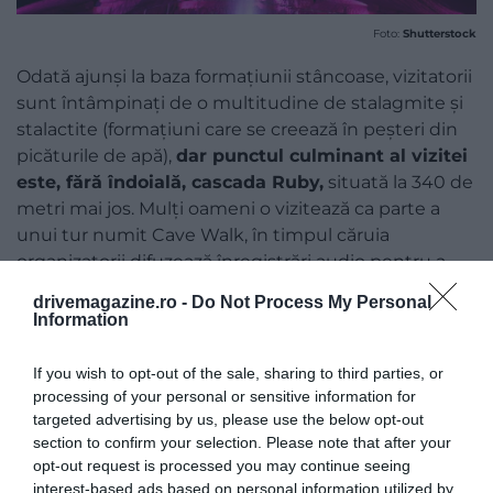
Foto:
Shutterstock
Odată ajunși la baza formațiunii stâncoase, vizitatorii
sunt întâmpinați de o multitudine de stalagmite și
stalactite (formațiuni care se creează în peșteri din
picăturile de apă),
dar punctul culminant al vizitei
este, fără îndoială, cascada Ruby,
situată la 340 de
metri mai jos. Mulți oameni o vizitează ca parte a
unui tur numit Cave Walk, în timpul căruia
organizatorii difuzează înregistrări audio pentru a
face experiența și mai memorabilă. Iar cei care
drivemagazine.ro -
Do Not Process My Personal
doresc să facă o plimbare mai lentă în jurul cascadei
Information
de 44 de metri, pot să opteze pentru turul Gentle
Walking.
If you wish to opt-out of the sale, sharing to third parties, or
processing of your personal or sensitive information for
targeted advertising by us, please use the below opt-out
section to confirm your selection. Please note that after your
opt-out request is processed you may continue seeing
interest-based ads based on personal information utilized by