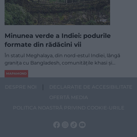
Minunea verde a Indiei: podurile
formate din rădăcini vii
În statul Meghalaya, din nord-estul Indiei, lângă
granița cu Bangladesh, comunitățile khasi și…
MAPAMOND
DESPRE NOI
DECLARAȚIE DE ACCESIBILITATE
OFERTĂ MEDIA
POLITICA NOASTRĂ PRIVIND COOKIE-URILE