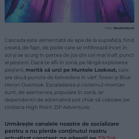
Foto:
Shutterstock
Cascada este alimentată de apa de la suprafață, fiind
creată, de fapt, de ploile care se infiltrează încet în
sol și se scurg în partea de jos din cel mai înalt punct
al peșterii. Dacă te afli în zonă, pe lângă explorarea
peșterii,
merită să urci pe Muntele Lookout,
care
are două puncte de belvedere în vârf: Tower și Blue
Heron Overlook. Escaladarea și ciclismul montan
sunt, de asemenea, populare în zonă, iar
dependenții de adrenalină pot chiar să coboare pe
tiroliana High Point ZIP Adventure.
Urmărește canalele noastre de socializare
pentru a nu pierde conținutul nostru
actualizat constant: ne găsești pe
TikTok
,