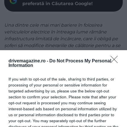
preferată în Căutarea Google!
Una dintre cele mai mari bariere în folosirea
vehiculelor electrice în întreaga lume rămâne
infrastructura limitată de încărcare, care îi obligă pe
șoferi să modifice itinerariile de călătorie pentru a se
asigura că există suficiente stații pe traseu. Pentru a
rezolva această problemă, GoSun, o companie
drivemagazine.ro -
Do Not Process My Personal
Information
specializată în soluții solare portabile, a dezvoltat un
acoperiș solar pliabil, care poate fi deschis oriunde
If you wish to opt-out of the sale, sharing to third parties, or
pentru a furniza energie solară vehiculului.
processing of your personal or sensitive information for
targeted advertising by us, please use the below opt-out
Încărcătorul EV solar a fost conceput special pentru
section to confirm your selection. Please note that after your
a răspunde cererii tot mai mari de soluții de
opt-out request is processed you may continue seeing
încărcare.
Pliabil într-un compartiment de 1,2 pe
interest-based ads based on personal information utilized by
1,2 metri,
acesta este alcătuit din panouri solare
us or personal information disclosed to third parties prior to
ușoare, de înaltă performanță, care transformă
your opt-out. You may separately opt-out of the further
lumina soarelui în energie electrică. Compania
disclosure of your personal information by third parties on the