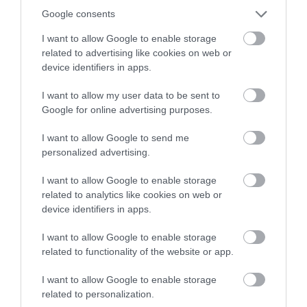
în sălbăticie. De asemenea, este "ușor de utilizat",
Google consents
potrivit GoSun, tot ce trebuie să facă șoferii este să
I want to allow Google to enable storage
parcheze mașina,
"să desfășoare panourile solare, să
related to advertising like cookies on web or
o conecteze și să lase soarele să facă restul".
device identifiers in apps.
I want to allow my user data to be sent to
Google for online advertising purposes.
I want to allow Google to send me
personalized advertising.
I want to allow Google to enable storage
related to analytics like cookies on web or
device identifiers in apps.
I want to allow Google to enable storage
related to functionality of the website or app.
I want to allow Google to enable storage
Foto:
GoSun
related to personalization.
Cântărind doar 32 de kilograme, încărcătorul este