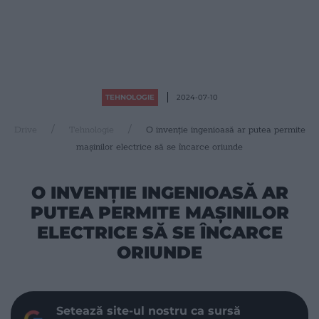
TEHNOLOGIE
2024-07-10
Drive
Tehnologie
O invenție ingenioasă ar putea permite
mașinilor electrice să se încarce oriunde
O INVENȚIE INGENIOASĂ AR
PUTEA PERMITE MAȘINILOR
ELECTRICE SĂ SE ÎNCARCE
ORIUNDE
Setează site-ul nostru ca sursă