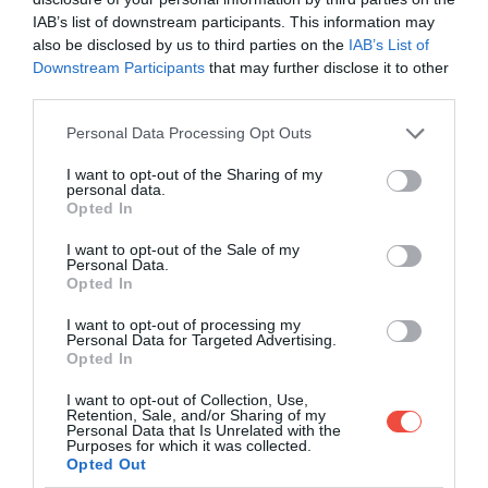
promite că tehnologia poate oferi o sursă de
IAB’s list of downstream participants. This information may
also be disclosed by us to third parties on the
IAB’s List of
energie puternică și fiabilă chiar și în fața
Downstream Participants
that may further disclose it to other
elementelor naturale.
third parties.
Please note that this website/app uses one or more Google
Personal Data Processing Opt Outs
services and may gather and store information including but
not limited to your visit or usage behaviour. You may click to
I want to opt-out of the Sharing of my
personal data.
grant or deny consent to Google and its third-party tags to
Opted In
use your data for below specified purposes in below Google
consent section.
I want to opt-out of the Sale of my
Personal Data.
Opted In
I want to opt-out of processing my
Personal Data for Targeted Advertising.
Opted In
Deoarece încărcătorul se instalează pe acoperișul
I want to opt-out of Collection, Use,
Retention, Sale, and/or Sharing of my
mașinii, acesta poate furniza energie oriunde,
fie
Personal Data that Is Unrelated with the
Purposes for which it was collected.
într-o parcare obișnuită din mijlocul orașului,
Opted Out
acasă, la birou
, sau în timpul unei excursii cu cortul