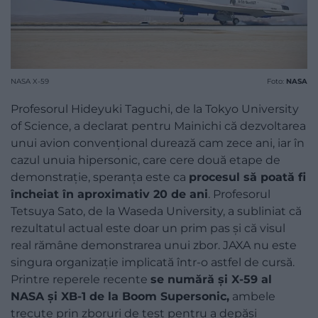
NASA X-59
Foto:
NASA
Profesorul Hideyuki Taguchi, de la Tokyo University
of Science, a declarat pentru Mainichi că dezvoltarea
unui avion convențional durează cam zece ani, iar în
cazul unuia hipersonic, care cere două etape de
demonstrație, speranța este ca
procesul să poată fi
încheiat în aproximativ 20 de ani
. Profesorul
Tetsuya Sato, de la Waseda University, a subliniat că
rezultatul actual este doar un prim pas și că visul
real rămâne demonstrarea unui zbor. JAXA nu este
singura organizație implicată într-o astfel de cursă.
Printre reperele recente
se numără și X-59 al
NASA și XB-1 de la Boom Supersonic,
ambele
trecute prin zboruri de test pentru a depăși