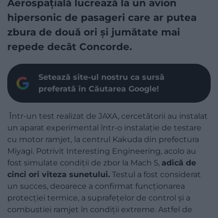
Aerospațială lucrează la un avion
hipersonic de pasageri care ar putea
zbura de două ori și jumătate mai
repede decât Concorde.
Setează site-ul nostru ca sursă
preferată în Căutarea Google!
Într-un test realizat de JAXA, cercetătorii au instalat
un aparat experimental într-o instalație de testare
cu motor ramjet, la centrul Kakuda din prefectura
Miyagi. Potrivit Interesting Engineering, acolo au
fost simulate condiții de zbor la Mach 5,
adică de
cinci ori viteza sunetului.
Testul a fost considerat
un succes, deoarece a confirmat funcționarea
protecției termice, a suprafețelor de control și a
combustiei ramjet în condiții extreme. Astfel de