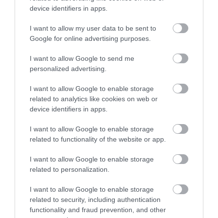
aproximativ Mach 2, iar recordul atins a fost de circa
device identifiers in apps.
2.250 km/h.
I want to allow my user data to be sent to
Google for online advertising purposes.
Chiar dacă proiectul este spectaculos, va
I want to allow Google to send me
trece mult timp până când va ajunge în aer
personalized advertising.
și și mai mult până când va transporta
pasageri.
I want to allow Google to enable storage
related to analytics like cookies on web or
device identifiers in apps.
I want to allow Google to enable storage
related to functionality of the website or app.
I want to allow Google to enable storage
related to personalization.
I want to allow Google to enable storage
related to security, including authentication
functionality and fraud prevention, and other