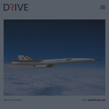
Aeronavă JAXA
Foto:
global.jaxa.jp