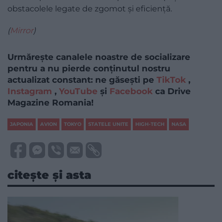
obstacolele legate de zgomot și eficiență.
(
Mirror
)
Urmărește canalele noastre de socializare
pentru a nu pierde conținutul nostru
actualizat constant: ne găsești pe
TikTok
,
Instagram
,
YouTube
și
Facebook
ca Drive
Magazine Romania!
JAPONIA
AVION
TOKYO
STATELE UNITE
HIGH-TECH
NASA
citește și asta