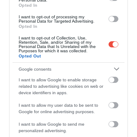
Personal Data.
Opted In
I want to opt-out of processing my
Personal Data for Targeted Advertising.
Opted In
I want to opt-out of Collection, Use,
Retention, Sale, and/or Sharing of my
Personal Data that Is Unrelated with the
Purposes for which it was collected.
Insulele Hallig
Foto:
Shutterstock
Opted Out
Istoria micii linii începe la începutul secolului al XX-
Google consents
lea. În anii 1930, odată cu accelerarea lucrărilor de
apărare maritimă, inginerii aveau nevoie să mute
I want to allow Google to enable storage
cantități mari de piatră către zonele care ajungeau
related to advertising like cookies on web or
sub apă.
Drumul clasic se bloca la maree
, iar
device identifiers in apps.
navele nu puteau fi folosite din cauza apei prea mici;
I want to allow my user data to be sent to
în schimb, șinele rămâneau utilizabile chiar și atunci
Google for online advertising purposes.
când traficul auto devenea imposibil. În multe
situații, trenul a rămas singura opțiune.
I want to allow Google to send me
personalized advertising.