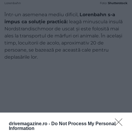
Lorenbahn
Foto:
Shutterstock
Într-un asemenea mediu dificil,
Lorenbahn s-a
impus ca soluție practică:
leagă minuscula insulă
Nordstrandischmoor de uscat și este folosită mai
ales la transportul de mărfuri ori animale. În același
timp, locuitorii de acolo, aproximativ 20 de
persoane, se bazează pe această cale pentru
deplasările lor.
drivemagazine.ro -
Do Not Process My Personal
Information