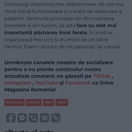
Schleswig-Holsteinisches Wattenmeer. Pe cea mai
mică insulă funcționează și o stație de observare a
păsărilor. Veniturile principale vin din creșterea
bovinelor și din turism, iar asta
face cu atât mai
importantă păstrarea liniei ferate.
În zonă se
organizează frecvent și drumeții pe jos către
țărmuri, foarte căutate de cei pasionați de natură.
Urmărește canalele noastre de socializare
pentru a nu pierde conținutul nostru
actualizat constant: ne găsești pe
TikTok
,
Instagram
,
YouTube
și
Facebook
ca Drive
Magazine Romania!
GERMANIA
LITORAL
TREN
VIDEO