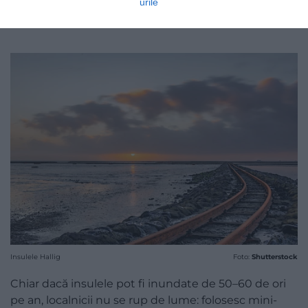
urile
Insulele Hallig
Foto:
Shutterstock
Chiar dacă insulele pot fi inundate de 50–60 de ori
pe an, localnicii nu se rup de lume: folosesc mini-