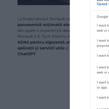
Opted 
Google 
La finalul anului, Renault va lansa și o ediție s
panoramică acționată electric
. Cu dimensiun
I want t
din spate o experiență deschisă către exterior,
web or d
Renault 4 E-Tech Electric este și un vehicul al 
I want t
ADAS pentru siguranță
,
platforma multimedi
purpose
aplicații și servicii utile
și
reno
, avatarul digita
ChatGPT
.
I want 
I want t
web or d
I want t
or app.
I want t
I want t