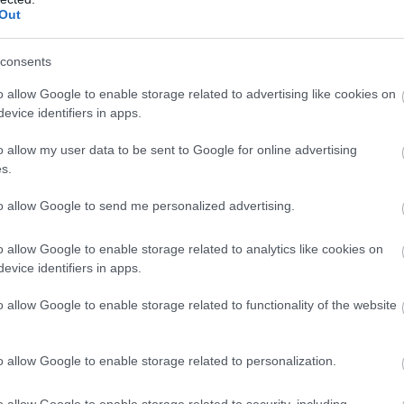
Out
Foto:
Renault
consents
pecială numită
Plein Sud
, echipată cu
trapă textilă
i generoase de
92 x 80 cm
, aceasta oferă pasagerilor
o allow Google to enable storage related to advertising like cookies on
 fără a compromite spațiul de deasupra capului.
evice identifiers in apps.
erei digitale, dotat cu tehnologie avansată:
sisteme
o allow my user data to be sent to Google for online advertising
a OpenR Link cu Google integrat
,
peste 50 de
s.
l oficial al Renault, un
asistent AI bazat pe tehnologia
to allow Google to send me personalized advertising.
o allow Google to enable storage related to analytics like cookies on
evice identifiers in apps.
o allow Google to enable storage related to functionality of the website
o allow Google to enable storage related to personalization.
o allow Google to enable storage related to security, including