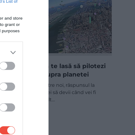
B’s List of
er and store
to grant or
ed purposes
Google Earth te lasă să pilotezi
gratuit deasupra planetei
Pentru mulți dintre noi, răspunsul la
întrebarea „ce vrei să devii când vei fi
mare?” a fost mult…
TEHNOLOGIE