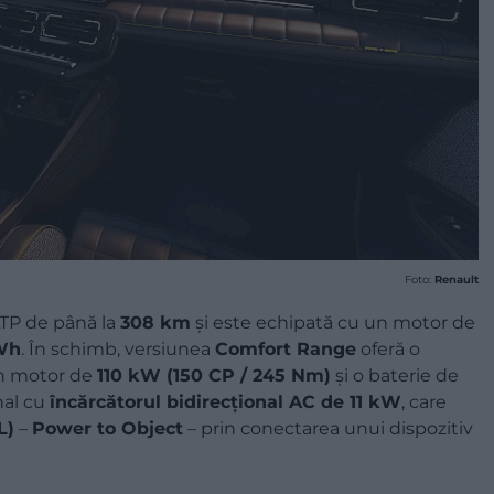
Foto:
Renault
TP de până la
308 km
și este echipată cu un motor de
Wh
. În schimb, versiunea
Comfort Range
oferă o
un motor de
110 kW (150 CP / 245 Nm)
și o baterie de
nal cu
încărcătorul bidirecțional AC de 11 kW
, care
L)
–
Power to Object
– prin conectarea unui dispozitiv