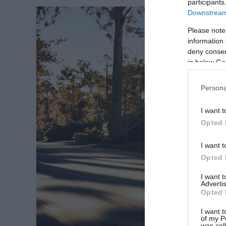
participants
Downstream 
Please note
information 
deny consent
in below Go
Persona
I want t
Opted 
I want t
Opted 
I want 
Advertis
Opted 
I want t
of my P
was col