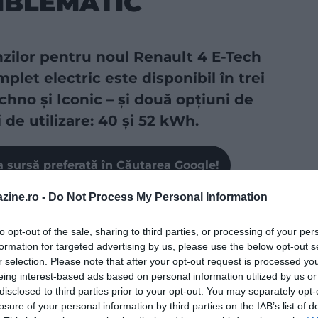
MBLEMATIC
ilor pentru noul Renault 4 E-Tech
let electric este disponibil în trei
chno și Iconic – și două opțiuni de
 de utilizare: 40 și 52 kWh.
a sursă preferată în Căutarea Google!
zine.ro -
Do Not Process My Personal Information
ărcare de 2,20 m
și un
portbagaj generos de 420 litri
,
 a răspunde tuturor nevoilor cotidiene. Hayonul se
to opt-out of the sale, sharing to third parties, or processing of your per
n
prag de încărcare de doar 61 cm înălțime
, cu
10 cm
formation for targeted advertising by us, please use the below opt-out s
eprezintă un adevărat avantaj practic. Modelul este
r selection. Please note that after your opt-out request is processed y
 o
capacitate de remorcare de 750 kg
, permițând o
eing interest-based ads based on personal information utilized by us or
ălătorie, indiferent de suprafața de rulare.
disclosed to third parties prior to your opt-out. You may separately opt-
losure of your personal information by third parties on the IAB’s list of