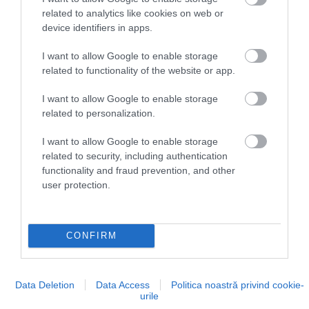
încheiat un acord exclusiv pentru lansarea, din 2026,
related to analytics like cookies on web or
device identifiers in apps.
a unei rețele de taxiuri electrice aeriene, cu patru
vertiporturi pilot între aeroportul Dubai
I want to allow Google to enable storage
International, Downtown, Dubai Marina și Palm
related to functionality of the website or app.
Jumeirah. În paralel, Abu Dhabi dezvoltă propriul
ecosistem de taxiuri aeriene împreună cu Archer și
I want to allow Google to enable storage
Joby, Emiratele Arabe Unite având ca obiectiv
related to personalization.
demararea primelor servicii comerciale de acest tip
I want to allow Google to enable storage
în jurul anului 2026. De asemenea, companii
related to security, including authentication
precum Joby Aviation, Lilium sau Volocopter
functionality and fraud prevention, and other
testează deja intensiv taxiuri electrice aeriene și
user protection.
derulează propriile campanii de certificare în SUA și
Europa, cu ținte de intrare în serviciul comercial în a
doua parte a acestui deceniu.
CONFIRM
Data Deletion
Data Access
Politica noastră privind cookie-
urile