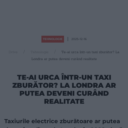
TEHNOLOGIE
2025-12-16
Drive
Tehnologie
Te-ai urca într-un taxi zburător? La
Londra ar putea deveni curând realitate
TE-AI URCA ÎNTR-UN TAXI
ZBURĂTOR? LA LONDRA AR
PUTEA DEVENI CURÂND
REALITATE
Taxiurile electrice zburătoare ar putea