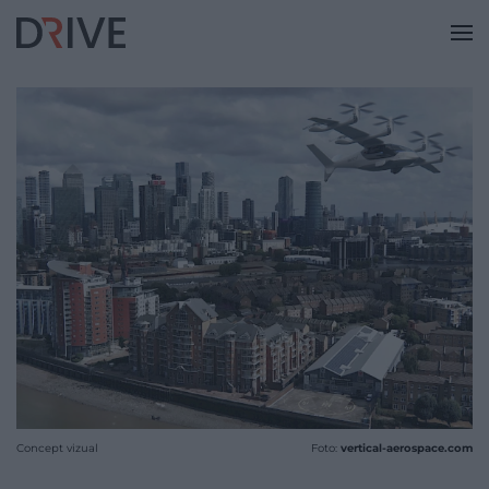
Concept vizual
Foto:
vertical-aerospace.com