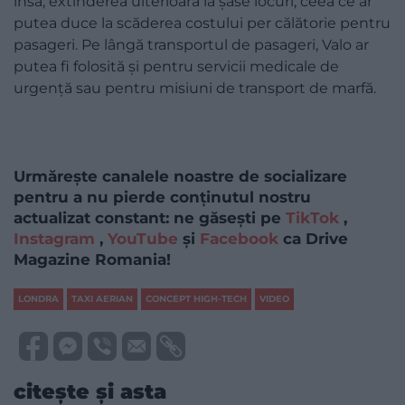
însă, extinderea ulterioară la șase locuri, ceea ce ar
putea duce la scăderea costului per călătorie pentru
pasageri. Pe lângă transportul de pasageri, Valo ar
putea fi folosită și pentru servicii medicale de
urgență sau pentru misiuni de transport de marfă.
Urmărește canalele noastre de socializare
pentru a nu pierde conținutul nostru
actualizat constant: ne găsești pe
TikTok
,
Instagram
,
YouTube
și
Facebook
ca Drive
Magazine Romania!
LONDRA
TAXI AERIAN
CONCEPT HIGH-TECH
VIDEO
citește și asta